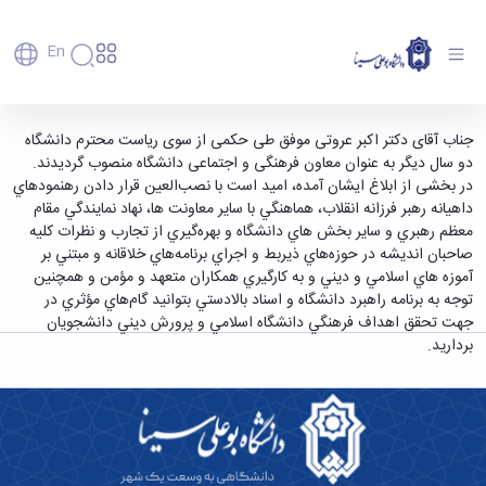
En
دانشگاه
دانشگاه
آموزش
ابقا معاون فرهنگی و اجتماعی دانشگاه - دانشگاه
جناب آقای دکتر اکبر عروتی موفق طی حکمی از سوی ریاست محترم دانشگاه
پذیرش
تاریخچه
پژوهش
دو سال دیگر به عنوان معاون فرهنگی و اجتماعی دانشگاه منصوب گردیدند.
بوعلی سینا همدان
فناوری و
کارشناسی
دانشکده‌ها
و
در بخشی از ابلاغ ایشان آمده، اميد است با نصب‌العين قرار دادن رهنمودهاي
پردیس
کارآفرینی
رفاهی
تحصیلات
معرفی
داهيانه رهبر فرزانه انقلاب، هماهنگي با ساير معاونت ‌ها، نهاد نمايندگي مقام
اصلی
رفاهی
دفتر
اعضای
تکمیلی
برنامه
معظم رهبري و ساير بخش ‌هاي دانشگاه و بهره‌‌گيري از تجارب و نظرات كليه
پرسنل
مهندسی
هیأت
ارتباط
پسا
راهبردی
صاحبان انديشه در حوزه‌هاي ذيربط و اجراي برنامه‌هاي خلاقانه و مبتني بر
اداره
علمی
کشاورزی
با
دکترا
دانشگاه
آموزه‌ هاي اسلامي و ديني و به كارگيري همكاران متعهد و مؤمن و همچنين
کارکنان
رفاه
شیمی
صنعت
استعدادهای
نقشه
توجه به برنامه راهبرد دانشگاه و اسناد بالادستي بتوانيد گام‌هاي مؤثري در
دانشجویان
کارکنان
و
پردیس
درخشان
دانشگاه
فارغ
جهت تحقق اهداف فرهنگي دانشگاه اسلامي و پرورش ديني دانشجويان
مهمانسرای
علوم
علم
دانشجویان
ساختار
التحصیلان
برداريد.
دانشگاه
نفت
و
غیرایرانی
سازمانی
فوق
رفاهی
علوم
فناوری
مهمانی
سازمان
برنامه
دانشجویان
انسانی
مراکز
فعالیت‌های
دانشگاه
و
پایگاه
مدیریت
تحقیقات
هنر
دانشجویی
حوزه
خبری
انتقال
امور
و فناوری
و
انجمن‌های
بسنا
ریاست
حمایت‌های
دانشجویان
پژوهشکده
معماری
پیشخوان
علمی
معاونت
تحصیلی
مرکز
شیمی
احراز