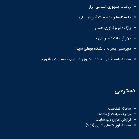
زمین
آزمایشگاه
و
دانشگاه
آموزش
معظم
ریاست جمهوری اسلامی ایران
چمن
باستان
حسابداری
(محمد)
کارکنان
رهبری
شناسی
سالن‌های
رزن
سایر
دانشگاه‌ها و مؤسسات آموزش عالی
تماس
ورزشی
آزمایشگاه
صنایع
تقویم
با
تفریحی-
هوش
پارک علم و فناوری همدان
غذایی
آموزشی
دانشگاه
سیاحتی
ربات
بهار
نظامنامه
روابط
مرکز آپا دانشگاه بوعلی سینا
باغ
و
مجتمع
اخلاق
عمومی
دانشگاه
بینایی
آموزش
آموزش
دبیرستان پسرانه دانشگاه بوعلی سینا
آدرس
موزه
آزمایشگاه
عالی
دانش‌آموختگان
دانشکده‌ها
تاریخ
سامانه پاسخگوئی به شکایات وزارت علوم، تحقیقات و فناوری
ژئوماتیک
فاطمیه
شماره
طبیعی
پژوهش
نهاوند
تلفن‌ها
کتابخانه
(ویژه
مرکزی
دختران)
و
دسترسی
مرکز
اسناد
پایان
سامانه شفافیت
نامه
بیانیه صیانت از داده‌ها
و
گزارش آماری وب‌ سایت
رساله
سامانه فوریت‌های اداری (فؤاد)
علم
سنجی