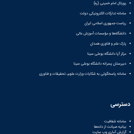
پورتال امام خمینی (ره)
همایش‌ها
انتشارات
سامانه تدارکات الکترونیکی دولت
دانشگاه
نشر
ریاست جمهوری اسلامی ایران
کتب
دانشگاه‌ها و مؤسسات آموزش عالی
مجلات
علمی
پارک علم و فناوری همدان
فصلنامه
مرکز آپا دانشگاه بوعلی سینا
معاونت
پژوهش
دبیرستان پسرانه دانشگاه بوعلی سینا
و
فناوری
سامانه پاسخگوئی به شکایات وزارت علوم، تحقیقات و فناوری
دسترسی
سامانه شفافیت
بیانیه صیانت از داده‌ها
گزارش آماری وب‌ سایت