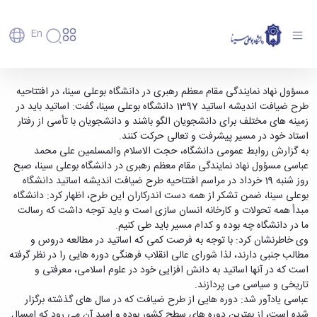
En
دانشگاه
دانشگاه
آموزش
اساتید باید در زمینه های مختلف برای دانشجویان
مسؤول نهاد نمایندگی مقام معظم رهبری در دانشگاه بوعلی سینا، در افتتاحیه
پذیرش
تاریخچه
پژوهش
طرح ضیافت اندیشه اساتید 1397 دانشگاه بوعلی سینا، گفت: اساتید باید در
الگو باشند - دانشگاه بوعلی سینا همدان
فناوری و
کارشناسی
دانشکده‌ها
و
زمینه های مختلف برای دانشجویان الگو باشند و دانشجویان با تأسی از رفتار
پردیس
کارآفرینی
رفاهی
تحصیلات
معرفی
استاد خود در مسیر پیشرفت و تعالی حرکت کنند.
اصلی
رفاهی
دفتر
اعضای
تکمیلی
برنامه
به گزارش روابط عمومی دانشگاه، حجت الاسلام والمسلمین علی محمد
پرسنل
مهندسی
هیأت
ارتباط
پسا
راهبردی
عباسی مسؤول نهاد نمایندگی مقام معظم رهبری در دانشگاه بوعلی سینا، صبح
اداره
علمی
کشاورزی
با
دکترا
دانشگاه
روز شنبه 19 خرداد در مراسم افتتاحیه طرح ضیافت اندیشه اساتید دانشگاه
کارکنان
رفاه
شیمی
صنعت
استعدادهای
نقشه
بوعلی سینا، ضمن تشکر از همه دست اندرکاران این طرح، اظهار کرد: دانشگاه
دانشجویان
کارکنان
و
پردیس
درخشان
دانشگاه
فارغ
مبدأ همه تحولات و کارخانه انسان سازی است و باید توجه داشت که رسالت
مهمانسرای
علوم
علم
دانشجویان
ساختار
التحصیلان
ما در دانشگاه چه بوده و کدام مسیر باید طی کنیم.
دانشگاه
نفت
و
غیرایرانی
سازمانی
فوق
وی خاطرنشان کرد: با توجه به فرصت کمی که اساتید در مطالعه دروس و
رفاهی
علوم
فناوری
مهمانی
سازمان
برنامه
مطالب جنبی دارند، لذا شورای عالی انقلاب فرهنگی دوره هایی را در نظر گرفته
دانشجویان
انسانی
مراکز
فعالیت‌های
دانشگاه
و
پایگاه
مدیریت
است که در آنها اساتید به دانش افزایی خود در علوم اسلامی، معرفتی و
تحقیقات
هنر
دانشجویی
حوزه
خبری
انتقال
امور
تاریخی و سیاسی می پردازند.
و فناوری
و
انجمن‌های
بسنا
ریاست
حمایت‌های
دانشجویان
عباسی یادآور شد: دوره هایی از طرح ضیافت که در سال های گذشته برگزار
پژوهشکده
معماری
پیشخوان
علمی
معاونت
تحصیلی
مرکز
شده است، از بهترین دوره های سطح کشور بوده و امید آن می رود که امسال
شیمی
احراز