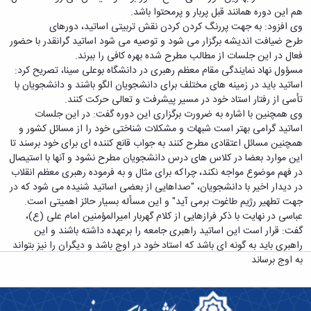
دامپزشکی
دانشجویی
توسعه
تحصیل
مشاوره
هم این دوره همانند قبل پربار و پرمحتوا باشد.
گیاهی
هویت
علوم
تشکل‌های
مدیریت
در
و
وی افزود: به جهت پررنگ کردن کردن نقش تربیتی اساتید، دورهای
ارتباط
پژوهشکده
پایه
اسلامی
و
دانشگاه
با ما
سبک
طرح ضیافت اندیشه برگزار می شود و توصیه می شود اساتید گرانقدر با حضور
آب
علوم
دانشجویان
پشتیبانی
D8
روابط
زندگی
فعال در این جلسات از مطالب مطرح شده بهره کافی را ببرند.
مرکز
اقتصادی
نشریات
معاونت
رشته‌های
بین
مرکز
مسؤول نهاد نمایندگی مقام معظم رهبری در دانشگاه بوعلی سینا، تصریح کرد:
آپا
و
دانشجویی
تحصیلی
آموزشی
الملل
بهداشت
اساتید باید در زمینه های مختلف برای دانشجویان الگو باشند و دانشجویان با
دانشگاه
اجتماعی
کانون‌های
کارشناسی
و
(قدم
و
تأسی از رفتار استاد خود در مسیر پیشرفت و تعالی حرکت کنند.
بوعلی
علوم
فرهنگی
تحصیلات
الآن)
تحصیلات
درمان
وی همچنین با اشاره به ضرورت برگزاری این دوره گفت: در این جلسات
سینا
ورزشی
فعالیت‌های
Apply
تکمیلی
تکمیلی
خوابگاه‌های
اساتید گرامی بهتر است شبهات و مشکلات شناختی خود را از مسائل کشور و
آزمایشگاه
دانشکده
Now
داوطلبانه
آموزش‌های
معاونت
های
دانشجویی
همچنین مسائل اعتقادی مطرح کنند به جواب قانع کننده ای برای خود برسند تا
های
سمن‌های
آزاد
دانشجویی
تحقیقاتی
سلف
این موارد بعضا در کلاس های درس دانشجویان مطرح نشود و آنها با استیصال
اقماری
مرتبط
برنامه‌های
معاونت
آزمایشگاه
فنی
سرویس
در فهم موضوع مواجه نکند، چراکه برای مثال و به فرموده رهبری معظم انقلاب
بنیاد
آموزشی
پژوهش
مرکزی
ورزش و
و
در دیدار اخیر با دانشجویان، "صداهایی از بعضی اساتید شنیده می شود که در
خیرین
آموزش
و
آزمایشگاه
سرگرمی
مهندسی
جهت تطهیر رژیم طاغوت برمی آید" و این مسأله بسیار حائز اهمیتی است.
حامی
زبان
فناوری
اداره
تنش
کبودرآهنگ
عباسی در نهایت با ذکر فرازهایی از کلام گهربار امیرالمؤمنین امام علی (ع)،
دانشگاه
فارسی
معاونت
تربیت
پسماند
فنی
گفت: قرار است این اساتید راهبری جامعه را برعهده داشته باشند و این
بوعلی
به
فرهنگی
بدنی
آزمایشگاه
و
راهبری باید به گونه ای باشد که استاد خود در اوج باشد و دیگران را نیز بتواند
سینا
غیرفارسی‌زبانان
و
و
مقاومت
منابع
به اوج برساند
مؤسسه
آموزش‌های
اجتماعی
فوق
مصالح
طبیعی
حمایت
کاربردی
نهاد
برنامه
آزمایشگاه
تویسرکان
های
و
نمایندگی
مواد
استخر
مدیریت
مردمی
الکترونیکی
مقام