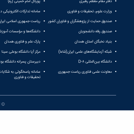
دفتر مقام معظم رهبری
پورتال امام خمینی (ره)
وزارت علوم، تحقیقات و فناوری
سامانه تدارکات الکترونیکی د
صندوق حمایت از پژوهشگران و فناوران کشور
ریاست جمهوری اسلامی ایران
صندوق رفاه دانشجویان
دانشگاه‌ها و مؤسسات آموزش
بنیاد نخبگان استان همدان
پارک علم و فناوری همدان
شبکه آزمایشگاه‌های علمی ایران(شاعا)
مرکز آپا دانشگاه بوعلی سینا
دانشگاه بین‌المللی D-۸
دبیرستان پسرانه دانشگاه بوع
معاونت علمی فناوری ریاست جمهوری
سامانه پاسخگوئی به شکایات
تحقیقات و فناوری
ت