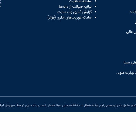
سامانه شفافیت
بیانیه صیانت از داده‌ها
81
ولت
گزارش آماری وب‌ سایت
سامانه فوریت‌های اداری (فؤاد)
 عالی
لی سینا
 وزارت علوم،
مام حقوق مادی و معنوی این وبگاه متعلق به دانشگاه بوعلی سینا همدان است.پیاده سازی توسط
سپهرافزار ایرا