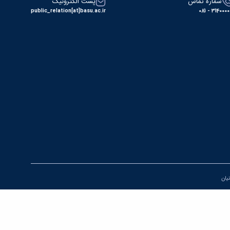
شماره تماس
پست الکترونیک
public_relation[at]basu.ac.ir
31400000 - 0
نیان