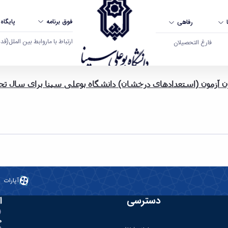
فوق برنامه
پایگاه
رفاهی
ارتباط با ما
روابط بین الملل
(قدم ال
فارغ التحصیلان
 آزمون (استعدادهای درخشان) دانشگاه بوعلی سینا برای سال تحصیلی 98-1397 کیل
آپارات
دسترسی
ا
ه