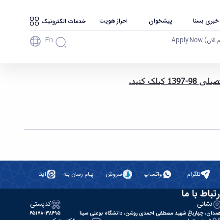
 خبری بسنا
پیشخوان
احراز هویت
خدمات الکترونیک
En
آن) Apply Now
اطلاعیه شماره 1: آگهی پذیرش دانشجوی دکتری تخصصی ((Ph.D. بدون آزمون (استعدادهای درخشان) دانشگاه بوعلی سینا برای سال تحصیلی 98-1397
ک کنید.
تلگرام
واتساپ
سروش
پیام رسان بله
ایتا
رتباط با ما
نشانی
کدپستی
مدان، چهارباغ شهید مصطفی احمدی روشن، دانشگاه بوعلی سینا
۶۵۱۷۸-۳۸۶۹۵