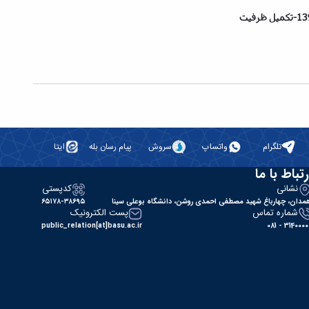
تلگرام
واتساپ
سروش
پیام رسان بله
ایتا
رتباط با ما
نشانی
کدپستی
مدان، چهارباغ شهید مصطفی احمدی روشن، دانشگاه بوعلی سینا
۶۵۱۷۸-۳۸۶۹۵
شماره تماس
پست الکترونیک
public_relation[at]basu.ac.ir
31400000 - 0