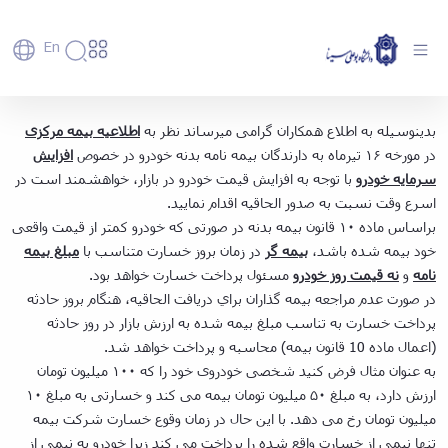
En
دانشگاه
دانشگاه
آموزش
الحاقیه فوری بیمه بدنه خودرو - دانشگاه بوعلی
بدینوسیله به اطلاع همکاران گرامی میرساند نظر به
اطلاعیه بیمه مرکزی
پذیرش
تاریخچه
پژوهش
سینا همدان
در مورخه ۱۶ تیرماه به دارندگان بیمه نامه بدنه خودرو در خصوص
افزایش
فناوری و
کارشناسی
دانشکده‌ها
و
پردیس
کارآفرینی
سرمایه خودرو
با توجه به افزایش قیمت خودرو در بازار، خواهشمند است در
رفاهی
تحصیلات
معرفی
اصلی
رفاهی
دفتر
اعضای
تکمیلی
اسرع وقت نسبت به صدور الحاقیه اقدام نمایید.
برنامه
پرسنل
مهندسی
هیأت
ارتباط
پسا
راهبردی
براساس ماده ۱۰ قانون بیمه بدنه در صورتی که خودرو کمتر از قیمت واقعی
اداره
علمی
کشاورزی
با
دکترا
دانشگاه
خود بیمه شده باشد،
بیمه گر
در زمان بروز خسارت متناسب با
مبلغ بیمه
کارکنان
رفاه
شیمی
صنعت
استعدادهای
نقشه
نامه
و
نه قیمت روز خودرو
مسئول پرداخت خسارت خواهد بود.
دانشجویان
کارکنان
و
پردیس
درخشان
دانشگاه
فارغ
در صورت عدم مراجعه بيمه گذاران براي دريافت الحاقيه، هنگام بروز حادثه
مهمانسرای
علوم
علم
دانشجویان
ساختار
التحصیلان
دانشگاه
نفت
پرداخت خسارت به تناسب مبلغ بيمه شده به ارزش بازار در روز حادثه
و
غیرایرانی
سازمانی
فوق
رفاهی
علوم
فناوری
(اعمال ماده 10 قانون بيمه) محاسبه و پرداخت خواهد شد.
مهمانی
سازمان
برنامه
دانشجویان
انسانی
مراکز
فعالیت‌های
دانشگاه
و
به عنوان مثال فرض کنید شخصی خودروی خود را که ۱۰۰ میلیون تومان
پایگاه
مدیریت
تحقیقات
هنر
دانشجویی
حوزه
خبری
انتقال
ارزش دارد، به مبلغ ۵۰ میلیون تومان بیمه می کند و خسارتی به مبلغ ۱۰
امور
و فناوری
و
انجمن‌های
بسنا
ریاست
حمایت‌های
میلیون تومان رخ می دهد. با این حال در زمان وقوع خسارت شرکت بیمه
دانشجویان
پژوهشکده
معماری
پیشخوان
علمی
معاونت
تحصیلی
مرکز
تنها نیمی از خسارت واقع شده را پرداخت می کند زیرا خودرو به نیمی از
شیمی
احراز