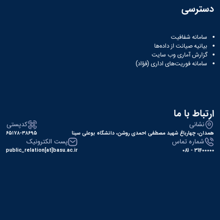
دسترسی
همایش‌ها
انتشارات
دانشگاه
نشر
سامانه شفافیت
بیانیه صیانت از داده‌ها
کتب
گزارش آماری وب‌ سایت
مجلات
سامانه فوریت‌های اداری (فؤاد)
علمی
فصلنامه
معاونت
پژوهش
و
ارتباط با ما
فناوری
نشانی
کدپستی
همدان، چهارباغ شهید مصطفی احمدی روشن، دانشگاه بوعلی سینا
۶۵۱۷۸-۳۸۶۹۵
شماره تماس
پست الکترونیک
public_relation[at]basu.ac.ir
31400000 - 081