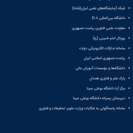
زمین
آزمایشگاه
و
دانشگاه
آموزش
معظم
چمن
باستان
شبکه آزمایشگاه‌های علمی ایران(شاعا)
حسابداری
(محمد)
کارکنان
رهبری
شناسی
سالن‌های
رزن
سایر
تماس
دانشگاه بین‌المللی D-۸
ورزشی
آزمایشگاه
صنایع
تقویم
با
تفریحی-
هوش
غذایی
آموزشی
معاونت علمی فناوری ریاست جمهوری
دانشگاه
سیاحتی
ربات
بهار
نظامنامه
روابط
باغ
پورتال امام خمینی (ره)
و
مجتمع
اخلاق
عمومی
دانشگاه
بینایی
آموزش
آموزش
آدرس
سامانه تدارکات الکترونیکی دولت
موزه
آزمایشگاه
عالی
دانش‌آموختگان
دانشکده‌ها
تاریخ
ژئوماتیک
ریاست جمهوری اسلامی ایران
فاطمیه
شماره
طبیعی
پژوهش
نهاوند
تلفن‌ها
دانشگاه‌ها و مؤسسات آموزش عالی
کتابخانه
(ویژه
مرکزی
دختران)
پارک علم و فناوری همدان
و
مرکز
مرکز آپا دانشگاه بوعلی سینا
اسناد
دبیرستان پسرانه دانشگاه بوعلی سینا
پایان
نامه
سامانه پاسخگوئی به شکایات وزارت علوم، تحقیقات و فناوری
و
رساله
علم
سنجی