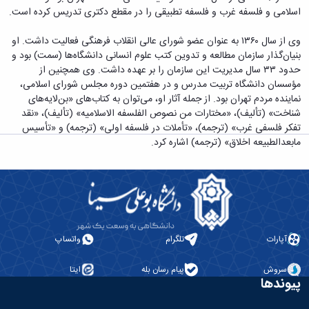
دامپزشکی
دانشجویی
توسعه
تحصیل
مشاوره
اسلامی و فلسفه غرب و فلسفه تطبیقی را در مقطع دکتری تدریس کرده‌ است.
گیاهی
هویت
علوم
تشکل‌های
مدیریت
در
و
ارتباط
پژوهشکده
پایه
اسلامی
و
دانشگاه
با ما
سبک
وی از سال ۱۳۶۰ به عنوان عضو شورای عالی انقلاب فرهنگی فعالیت داشت. او
آب
علوم
دانشجویان
پشتیبانی
D8
روابط
زندگی
بنیان‌گذار سازمان مطالعه و تدوین کتب علوم انسانی دانشگاه‌ها (سمت) بود و
مرکز
اقتصادی
نشریات
معاونت
رشته‌های
بین
مرکز
حدود ۳۳ سال مدیریت این سازمان را بر عهده داشت. وی همچنین از
آپا
و
دانشجویی
تحصیلی
آموزشی
الملل
بهداشت
مؤسسان دانشگاه تربیت مدرس و در هفتمین دوره مجلس شورای اسلامی،
دانشگاه
اجتماعی
کانون‌های
کارشناسی
و
(قدم
و
نماینده مردم تهران بود. از جمله آثار او، می‌توان به کتاب‌های «بن‌لایه‌های
بوعلی
علوم
فرهنگی
تحصیلات
الآن)
تحصیلات
درمان
شناخت» (تألیف)، «مختارات من نصوص الفلسفه الاسلامیه» (تألیف)، «نقد
سینا
ورزشی
فعالیت‌های
Apply
تکمیلی
تکمیلی
خوابگاه‌های
تفکر فلسفی غرب» (ترجمه)، «تأملات در فلسفه اولی» (ترجمه) و «تأسیس
آزمایشگاه
دانشکده
Now
داوطلبانه
آموزش‌های
معاونت
های
دانشجویی
مابعدالطبیعه اخلاق» (ترجمه) اشاره کرد.
های
سمن‌های
آزاد
دانشجویی
تحقیقاتی
سلف
اقماری
مرتبط
برنامه‌های
معاونت
آزمایشگاه
فنی
سرویس
بنیاد
آموزشی
پژوهش
مرکزی
ورزش و
و
خیرین
آموزش
و
آزمایشگاه
سرگرمی
مهندسی
حامی
زبان
فناوری
اداره
تنش
کبودرآهنگ
دانشگاه
فارسی
معاونت
تربیت
پسماند
فنی
بوعلی
به
فرهنگی
آپارات
تلگرام
واتساپ
بدنی
آزمایشگاه
و
سینا
غیرفارسی‌زبانان
و
و
مقاومت
منابع
مؤسسه
آموزش‌های
اجتماعی
فوق
مصالح
سروش
پیام رسان بله
ایتا
طبیعی
حمایت
کاربردی
نهاد
پیوندها
برنامه
آزمایشگاه
تویسرکان
های
و
نمایندگی
مواد
استخر
مدیریت
مردمی
الکترونیکی
مقام