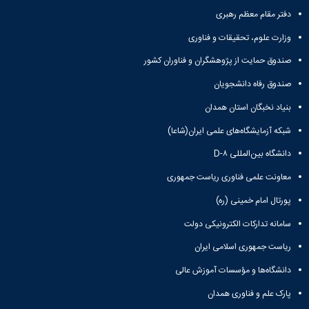
زمین
آزمایشگاه
و
دانشگاه
آموزش
معظم
دفتر مقام معظم رهبری
چمن
باستان
حسابداری
(محمد)
کارکنان
رهبری
شناسی
سالن‌های
رزن
سایر
وزارت علوم، تحقیقات و فناوری
تماس
ورزشی
آزمایشگاه
صنایع
تقویم
با
تفریحی-
هوش
صندوق حمایت از پژوهشگران و فناوران کشور
غذایی
آموزشی
دانشگاه
سیاحتی
ربات
بهار
نظامنامه
روابط
صندوق رفاه دانشجویان
باغ
و
مجتمع
اخلاق
عمومی
دانشگاه
بینایی
آموزش
بنیاد نخبگان استان همدان
آموزش
آدرس
موزه
آزمایشگاه
عالی
دانش‌آموختگان
دانشکده‌ها
تاریخ
شبکه آزمایشگاه‌های علمی ایران(شاعا)
ژئوماتیک
فاطمیه
شماره
طبیعی
پژوهش
نهاوند
تلفن‌ها
دانشگاه بین‌المللی D-۸
کتابخانه
(ویژه
مرکزی
معاونت علمی فناوری ریاست جمهوری
دختران)
و
پورتال امام خمینی (ره)
مرکز
اسناد
سامانه تدارکات الکترونیکی دولت
پایان
ریاست جمهوری اسلامی ایران
نامه
و
دانشگاه‌ها و مؤسسات آموزش عالی
رساله
علم
پارک علم و فناوری همدان
سنجی