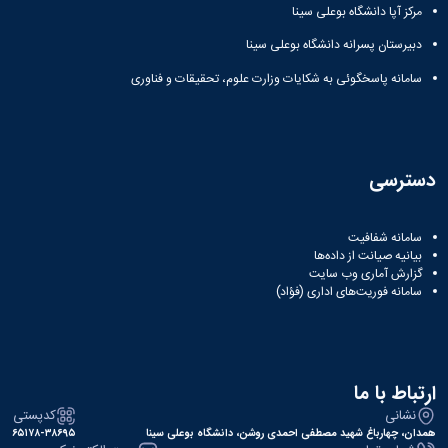
مرکز آپا دانشگاه بوعلی سینا
همایش‌ها
انتشارات
دبیرستان پسرانه دانشگاه بوعلی سینا
دانشگاه
نشر
سامانه پاسخگوئی به شکایات وزارت علوم، تحقیقات و فناوری
کتب
مجلات
علمی
فصلنامه
دسترسی
معاونت
پژوهش
و
سامانه شفافیت
فناوری
بیانیه صیانت از داده‌ها
گزارش آماری وب‌ سایت
سامانه فوریت‌های اداری (فؤاد)
ارتباط با ما
نشانی
کدپستی
همدان، چهارباغ شهید مصطفی احمدی روشن، دانشگاه بوعلی سینا
۶۵۱۷۸-۳۸۶۹۵