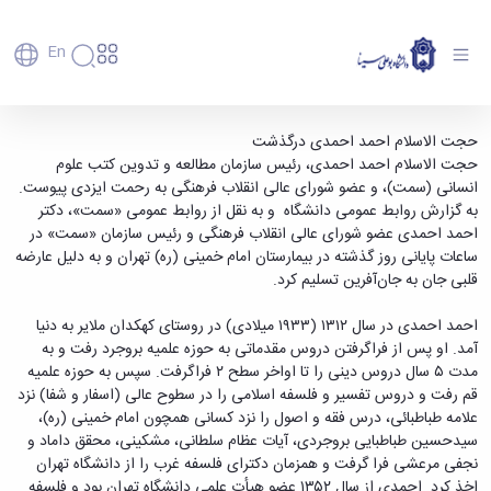
En
دانشگاه
دانشگاه
آموزش
انالله و انا الیه راجعون؛ - دانشگاه بوعلی سینا همدان
حجت الاسلام احمد احمدی درگذشت
پذیرش
تاریخچه
پژوهش
حجت الاسلام احمد احمدی، رئیس سازمان مطالعه و تدوین کتب علوم
فناوری و
کارشناسی
دانشکده‌ها
و
انسانی (سمت)، و عضو شورای عالی انقلاب فرهنگی به رحمت ایزدی پیوست.
پردیس
کارآفرینی
رفاهی
تحصیلات
معرفی
به گزارش روابط عمومی دانشگاه و به نقل از روابط عمومی «سمت»، دکتر
اصلی
رفاهی
دفتر
اعضای
تکمیلی
برنامه
احمد احمدی عضو شورای عالی انقلاب فرهنگی و رئیس سازمان «سمت» در
پرسنل
مهندسی
هیأت
ارتباط
پسا
راهبردی
ساعات پایانی روز گذشته در بیمارستان امام خمینی (ره) تهران و به دلیل عارضه
اداره
علمی
کشاورزی
با
دکترا
دانشگاه
قلبی جان به جان‌آفرین تسلیم کرد.
کارکنان
رفاه
شیمی
صنعت
استعدادهای
نقشه
دانشجویان
کارکنان
و
پردیس
درخشان
دانشگاه
فارغ
احمد احمدی در سال ۱۳۱۲ (۱۹۳۳ میلادی) در روستای کهکدان ملایر به دنیا
مهمانسرای
علوم
علم
دانشجویان
ساختار
التحصیلان
آمد. او پس از فراگرفتن دروس مقدماتی به حوزه علمیه بروجرد رفت و به
دانشگاه
نفت
و
غیرایرانی
سازمانی
فوق
مدت ۵ سال دروس دینی را تا اواخر سطح ۲ فراگرفت. سپس به حوزه علمیه
رفاهی
علوم
فناوری
مهمانی
سازمان
برنامه
قم رفت و دروس تفسیر و فلسفه اسلامی را در سطوح عالی (اسفار و شفا) نزد
دانشجویان
انسانی
مراکز
فعالیت‌های
دانشگاه
و
پایگاه
مدیریت
علامه طباطبائی، درس فقه و اصول را نزد کسانی همچون امام خمینی (ره)،
تحقیقات
هنر
دانشجویی
حوزه
خبری
انتقال
امور
سیدحسین طباطبایی بروجردی، آیات عظام سلطانی، مشکینی، محقق داماد و
و فناوری
و
انجمن‌های
بسنا
ریاست
حمایت‌های
دانشجویان
نجفی مرعشی فرا گرفت و همزمان دکترای فلسفه غرب را از دانشگاه تهران
پژوهشکده
معماری
پیشخوان
علمی
معاونت
تحصیلی
مرکز
اخذ کرد. احمدی از سال ۱۳۵۲ عضو هیأت علمی دانشگاه تهران بود و فلسفه
شیمی
احراز