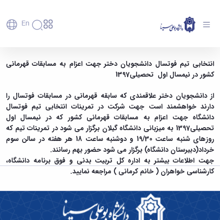
En
دانشگاه
دانشگاه
آموزش
انتخابی تیم فوتسال دانشجویان دختر دانشگاه -
انتخابی تیم فوتسال دانشجویان دختر جهت اعزام به مسابقات قهرمانی
پذیرش
تاریخچه
پژوهش
کشور
در نیمسال اول تحصیلی1397
دانشگاه بوعلی سینا همدان
فناوری و
کارشناسی
دانشکده‌ها
و
پردیس
کارآفرینی
رفاهی
تحصیلات
معرفی
از دانشجویان دختر علاقمندی که سابقه قهرمانی در مسابقات فوتسال را
اصلی
رفاهی
دفتر
اعضای
تکمیلی
برنامه
دارند خواهشمند است جهت شرکت در تمرینات انتخابی تیم فوتسال
پرسنل
مهندسی
هیأت
ارتباط
پسا
راهبردی
اداره
دانشگاه جهت اعزام به مسابقات قهرمانی کشور که در نیمسال اول
علمی
کشاورزی
با
دکترا
دانشگاه
کارکنان
رفاه
شیمی
تحصیلی1397 به میزبانی دانشگاه گیلان برگزار می شود در تمرینات تیم که
صنعت
استعدادهای
نقشه
دانشجویان
کارکنان
و
روزهای شنبه ساعت 19/30 و دوشنبه ساعت 18 هر هفته در سالن سوم
پردیس
درخشان
دانشگاه
فارغ
مهمانسرای
علوم
علم
خرداد(دبیرستان دانشگاه) برگزار می شود حضور بهم رسانند.
دانشجویان
ساختار
التحصیلان
دانشگاه
نفت
و
جهت اطلاعات بیشتر به اداره کل تربیت بدنی و فوق برنامه دانشگاه،
غیرایرانی
سازمانی
فوق
رفاهی
علوم
فناوری
کارشناسی خواهران ( خانم کرمانی ) مراجعه نمایید.
مهمانی
سازمان
برنامه
دانشجویان
انسانی
مراکز
فعالیت‌های
دانشگاه
و
پایگاه
مدیریت
تحقیقات
هنر
دانشجویی
حوزه
خبری
انتقال
امور
و فناوری
و
انجمن‌های
بسنا
ریاست
حمایت‌های
دانشجویان
پژوهشکده
معماری
پیشخوان
علمی
معاونت
تحصیلی
مرکز
شیمی
احراز