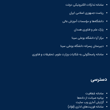
زمین
آزمایشگاه
و
دانشگاه
آموزش
معظم
سامانه تدارکات الکترونیکی دولت
چمن
باستان
حسابداری
(محمد)
کارکنان
رهبری
شناسی
سالن‌های
رزن
سایر
ریاست جمهوری اسلامی ایران
تماس
ورزشی
آزمایشگاه
صنایع
تقویم
با
تفریحی-
دانشگاه‌ها و مؤسسات آموزش عالی
هوش
غذایی
آموزشی
دانشگاه
سیاحتی
ربات
بهار
نظامنامه
روابط
پارک علم و فناوری همدان
باغ
و
مجتمع
اخلاق
عمومی
دانشگاه
بینایی
مرکز آپا دانشگاه بوعلی سینا
آموزش
آموزش
آدرس
موزه
آزمایشگاه
عالی
دانش‌آموختگان
دانشکده‌ها
دبیرستان پسرانه دانشگاه بوعلی سینا
تاریخ
ژئوماتیک
فاطمیه
شماره
طبیعی
پژوهش
نهاوند
تلفن‌ها
سامانه پاسخگوئی به شکایات وزارت علوم، تحقیقات و فناوری
کتابخانه
(ویژه
مرکزی
دختران)
و
مرکز
اسناد
دسترسی
پایان
نامه
و
سامانه شفافیت
بیانیه صیانت از داده‌ها
رساله
گزارش آماری وب‌ سایت
علم
سامانه فوریت‌های اداری (فؤاد)
سنجی