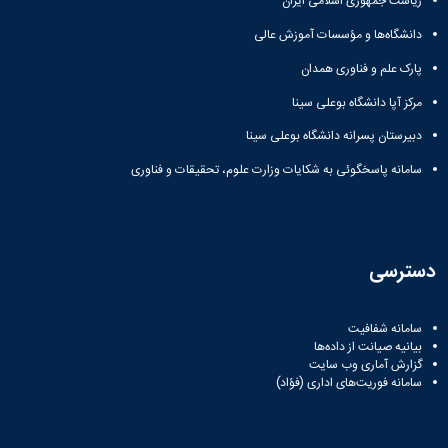
ریاست جمهوری اسلامی ایران
زمین
آزمایشگاه
و
دانشگاه
آموزش
معظم
چمن
باستان
حسابداری
(محمد)
کارکنان
دانشگاه‌ها و مؤسسات آموزش عالی
رهبری
شناسی
سالن‌های
رزن
سایر
تماس
ورزشی
آزمایشگاه
پارک علم و فناوری همدان
صنایع
تقویم
با
تفریحی-
هوش
غذایی
آموزشی
دانشگاه
مرکز آپا دانشگاه بوعلی سینا
سیاحتی
ربات
بهار
نظامنامه
روابط
باغ
و
مجتمع
اخلاق
دبیرستان پسرانه دانشگاه بوعلی سینا
عمومی
دانشگاه
بینایی
آموزش
آموزش
آدرس
موزه
سامانه پاسخگوئی به شکایات وزارت علوم، تحقیقات و فناوری
آزمایشگاه
عالی
دانش‌آموختگان
دانشکده‌ها
تاریخ
ژئوماتیک
فاطمیه
شماره
طبیعی
پژوهش
نهاوند
تلفن‌ها
کتابخانه
(ویژه
مرکزی
دختران)
دسترسی
و
مرکز
اسناد
سامانه شفافیت
پایان
بیانیه صیانت از داده‌ها
نامه
گزارش آماری وب‌ سایت
و
سامانه فوریت‌های اداری (فؤاد)
رساله
علم
سنجی