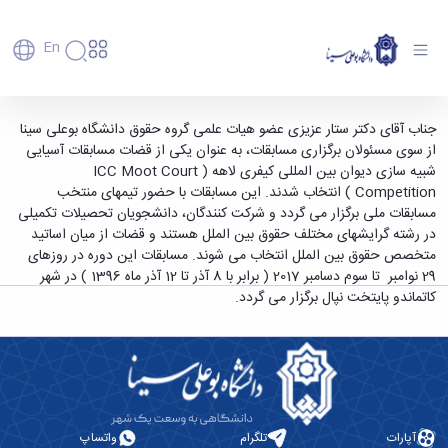
En
دانشگاه
دانشگاه
آموزش
انتخاب آقای دکتر ستار عزیزی به عنوان قاضی
جناب آقای دکتر ستار عزیزی عضو هیات علمی گروه حقوق دانشگاه بوعلی سینا
پذیرش
تاریخچه
پژوهش
از سوی مسئولان برگزاری مسابقات، به عنوان یکی از قضات مسابقات آسیایی
مسابقات آسیایی شبیه سازی دیوان بین المللی
فناوری و
کارشناسی
دانشکده‌ها
و
شبیه سازی دیوان بین المللی کیفری لاهه ( ICC Moot Court
کیفری لاهه ( ICC Moot Court Competition ) -
پردیس
کارآفرینی
رفاهی
تحصیلات
معرفی
Competition ) انتخاب شدند. این مسابقات با حضور تیمهای منتخب
اصلی
رفاهی
دفتر
اعضای
تکمیلی
دانشگاه بوعلی سینا همدان
برنامه
مسابقات ملی برگزار می گردد و شرکت کنندگان، دانشجویان تحصیلات تکمیلی
پرسنل
مهندسی
هیأت
ارتباط
پسا
راهبردی
در رشته گرایشهای مختلف حقوق بین الملل هستند و قضات از میان اساتید
اداره
علمی
کشاورزی
با
دکترا
دانشگاه
متخصص حقوق بین الملل انتخاب می شوند. مسابقات این دوره در روزهای
کارکنان
رفاه
شیمی
صنعت
استعدادهای
نقشه
29 نوامبر تا سوم دسامبر 2017 ( برابر با 8 آذر تا 12 آذر ماه 1396 ) در شهر
دانشجویان
کارکنان
و
پردیس
درخشان
دانشگاه
فارغ
کاتماندو پایتخت نپال برگزار می گردد.
مهمانسرای
علوم
علم
دانشجویان
ساختار
التحصیلان
دانشگاه
نفت
و
غیرایرانی
سازمانی
فوق
رفاهی
علوم
فناوری
مهمانی
سازمان
برنامه
دانشجویان
انسانی
مراکز
فعالیت‌های
دانشگاه
و
پایگاه
مدیریت
تحقیقات
هنر
دانشجویی
حوزه
خبری
انتقال
امور
و فناوری
و
انجمن‌های
بسنا
ریاست
حمایت‌های
دانشجویان
پژوهشکده
معماری
پیشخوان
علمی
معاونت
تحصیلی
آپارات
تلگرام
واتساپ
مرکز
شیمی
احراز