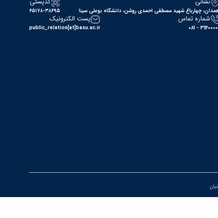
نشانی
کدپستی
مدان، چهارباغ شهید مصطفی احمدی روشن، دانشگاه بوعلی سینا
۶۵۱۷۸-۳۸۶۹۵
شماره تماس
پست الکترونیک
public_relation[at]basu.ac.ir
31400000 - 0
نیان