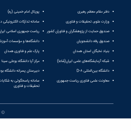
دفتر مقام معظم رهبری
پورتال امام خمینی (ره)
وزارت علوم، تحقیقات و فناوری
سامانه تدارکات الکترونیکی د
صندوق حمایت از پژوهشگران و فناوران کشور
ریاست جمهوری اسلامی ایران
صندوق رفاه دانشجویان
دانشگاه‌ها و مؤسسات آموزش
بنیاد نخبگان استان همدان
پارک علم و فناوری همدان
شبکه آزمایشگاه‌های علمی ایران(شاعا)
مرکز آپا دانشگاه بوعلی سینا
دانشگاه بین‌المللی D-۸
دبیرستان پسرانه دانشگاه بوع
معاونت علمی فناوری ریاست جمهوری
سامانه پاسخگوئی به شکایات
تحقیقات و فناوری
ت