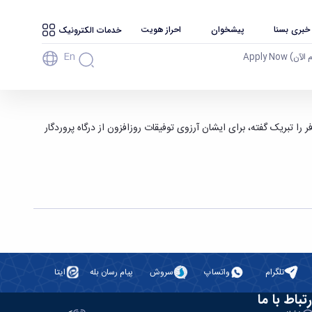
 خبری بسنا
پیشخوان
احراز هویت
خدمات الکترونیک
En
آن) Apply Now
نا همدان
 تبریک گفته، برای ایشان آرزوی توفیقات روزافزون از درگاه پروردگار
تلگرام
واتساپ
سروش
پیام رسان بله
ایتا
رتباط با ما