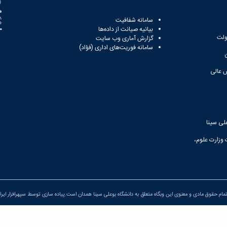
ه
سامانه شفافیت
بیانیه صیانت از داده‌ها
81
ولت
گزارش آماری وب‌ سایت
سامانه فوریت‌های اداری (فؤاد)
 عالی
لی سینا
 وزارت علوم،
مام حقوق مادی و معنوی این وبگاه متعلق به دانشگاه بوعلی سینا همدان است.پیاده سازی توسط
سپهرافزار ایرا