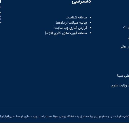
دسترسی
ا
ه
سامانه شفافیت
بیانیه صیانت از داده‌ها
81
ولت
گزارش آماری وب‌ سایت
سامانه فوریت‌های اداری (فؤاد)
 عالی
لی سینا
 وزارت علوم،
مام حقوق مادی و معنوی این وبگاه متعلق به دانشگاه بوعلی سینا همدان است.پیاده سازی توسط
سپهرافزار ایرا