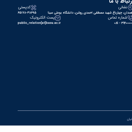
رتباط با ما
نشانی
کدپستی
مدان، چهارباغ شهید مصطفی احمدی روشن، دانشگاه بوعلی سینا
۶۵۱۷۸-۳۸۶۹۵
شماره تماس
پست الکترونیک
public_relation[at]basu.ac.ir
31400000 - 0
نیان