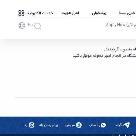
 خبری بسنا
پیشخوان
احراز هویت
خدمات الکترونیک
En
آن) Apply Now
اه منصوب گردیدند.
نشگاه در انجام امور محوله موفق باشيد.
تلگرام
واتساپ
سروش
پیام رسان بله
ایتا