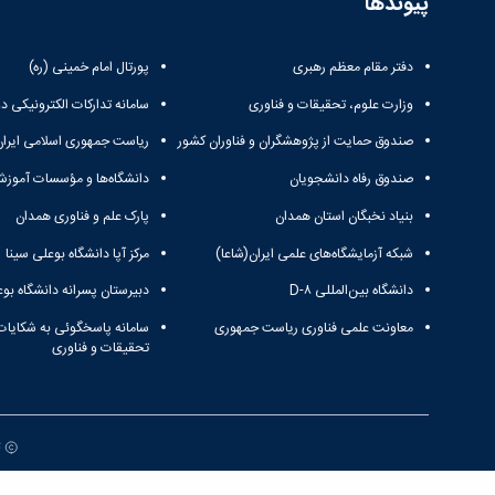
پیوندها
دفتر مقام معظم رهبری
پورتال امام خمینی (ره)
وزارت علوم، تحقیقات و فناوری
سامانه تدارکات الکترونیکی د
صندوق حمایت از پژوهشگران و فناوران کشور
ریاست جمهوری اسلامی ایران
صندوق رفاه دانشجویان
دانشگاه‌ها و مؤسسات آموزش
بنیاد نخبگان استان همدان
پارک علم و فناوری همدان
شبکه آزمایشگاه‌های علمی ایران(شاعا)
مرکز آپا دانشگاه بوعلی سینا
دانشگاه بین‌المللی D-۸
دبیرستان پسرانه دانشگاه بوع
معاونت علمی فناوری ریاست جمهوری
سامانه پاسخگوئی به شکایات
تحقیقات و فناوری
ت