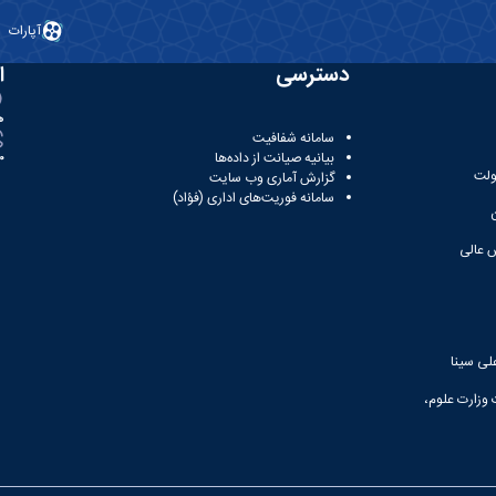
آپارات
دسترسی
ا
ه
سامانه شفافیت
بیانیه صیانت از داده‌ها
81
ولت
گزارش آماری وب‌ سایت
سامانه فوریت‌های اداری (فؤاد)
 عالی
لی سینا
 وزارت علوم،