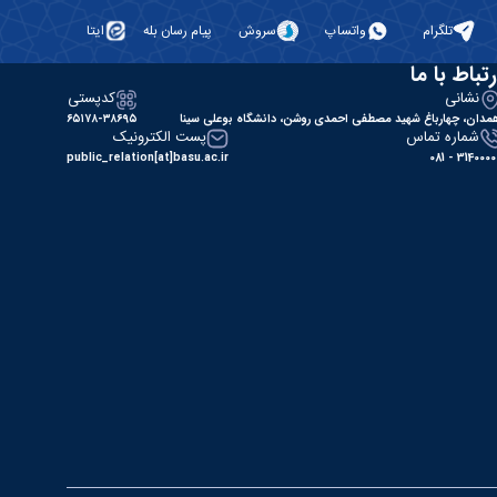
تلگرام
واتساپ
سروش
پیام رسان بله
ایتا
رتباط با ما
نشانی
کدپستی
مدان، چهارباغ شهید مصطفی احمدی روشن، دانشگاه بوعلی سینا
۶۵۱۷۸-۳۸۶۹۵
شماره تماس
پست الکترونیک
public_relation[at]basu.ac.ir
31400000 - 0