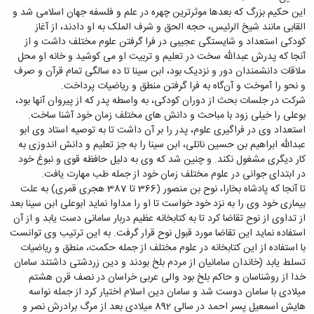
دامپزشکی
دانشجویی
توسعه
تحصیل
مشاوره
این حکیم بزرگ که بعدها موثرترین چهره در علم و فلسفه جهان اسلامی شد و
گیاهی
هویت
علوم
تشکل‌های
مدیریت
در
و
القابی مانند شیخ الرئیس، حجه الحق و شرف الملک به او دادند، از آغاز
ارتباط
پژوهشکده
پایه
اسلامی
و
دانشگاه
با ما
سبک
کودکی استعداد و شایستگی عجیبی در فرا گرفتن علوم مختلف داشت و از
آب
علوم
دانشجویان
پشتیبانی
D8
روابط
زندگی
آنجا که پدرش عبدالله سخت در تعلیم و تربیت او می کوشید و خانه او محل
مرکز
اقتصادی
نشریات
معاونت
رشته‌های
بین
مرکز
ملاقات دانشمندان دور و نزدیک بود، ابن سینا تا ده سالگی تمام قرآن و صرف
آپا
و
دانشجویی
تحصیلی
آموزشی
الملل
بهداشت
و نحو را آموخت و آن‌گاه به فرا گرفتن منطق و ریاضیات پرداخت.
دانشگاه
اجتماعی
کانون‌های
کارشناسی
و
(قدم
و
شرکت در جلسات بحث از دوران کودکی، به واسطه پدر که از پیروان آنها بود،
بوعلی
علوم
فرهنگی
تحصیلات
الآن)
تحصیلات
درمان
بوعلی را خیلی زود با مباحث و دانش های مختلف زمان خود آشنا ساخت.
سینا
ورزشی
فعالیت‌های
Apply
تکمیلی
تکمیلی
خوابگاه‌های
استعداد وی در فراگیری علوم، پدر را بر آن داشت تا به توصیه استاد وی ابو
آزمایشگاه
دانشکده
Now
داوطلبانه
آموزش‌های
معاونت
های
دانشجویی
عبدالله ابراهیم بن حسین ناتلی، ‌ابن سینا را به جز تعلیم و دانش اندوزی به
های
سمن‌های
آزاد
دانشجویی
تحقیقاتی
سلف
کار دیگری مشغول نکند. و چنین شد که وی به دلیل حافظه قوی و نبوغ خود
اقماری
مرتبط
برنامه‌های
معاونت
آزمایشگاه
فنی
سرویس
در ابتدای جوانی در علوم مختلف زمان خود از جمله طب مهارت یافت.
بنیاد
آموزشی
پژوهش
مرکزی
ورزش و
و
تا آنجا که پادشاه بخارا، نوح بن منصور (366 تا 387 هجری قمری) به علت
خیرین
آموزش
و
آزمایشگاه
سرگرمی
مهندسی
بیماری خود وی را به نزد خود خواست تا او را مداوا نماید ابوعلی ابن سینا بعد
حامی
زبان
فناوری
اداره
تنش
کبودرآهنگ
از تداوی از نوح تقاضا کرد تا به کتابخانه عظیم دربار سامانی دست یابد و از آن
دانشگاه
فارسی
معاونت
تربیت
پسماند
فنی
استفاده نماید این تقاضا مورد قبول نوح قرار گرفت. به این ترتیب وی توانست
بوعلی
به
فرهنگی
بدنی
آزمایشگاه
و
با استفاده از این کتابخانه در علوم مختلف از جمله حکمت،‌ منطق و‌ ریاضیات
سینا
غیرفارسی‌زبانان
و
و
مقاومت
منابع
تسلط یابد (خاندان سامانیان از مردم بلخ بودند و دین زردشتی داشتند سامان
مؤسسه
آموزش‌های
اجتماعی
فوق
مصالح
طبیعی
خدا از روشناسان و حاکم بلخ بود والی عربی خراسان در نصف قرن هشتم
حمایت
کاربردی
نهاد
برنامه
آزمایشگاه
تویسرکان
میلادی با سامان دوست شد و سامان دین اسلام اختیار کرد از جمله نواسه
های
و
نمایندگی
مواد
استخر
مدیریت
هایش اسمعیل پسر احمد در سالی 892 میلادی بعد از مرگ برادرش نصر و
مردمی
الکترونیکی
مقام