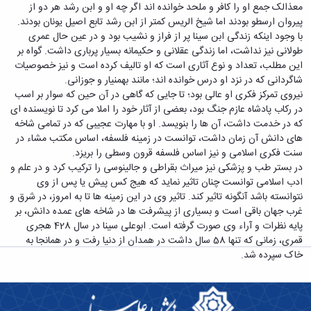
معذالک جمع او را کافر و ملحد خوانده اند اگر چه او و ابن رشد هر دو از
پیروان ارسطو بودند اما شیخ الریس کمتر از ابن رشد تابع اصیل یونان بودند.
با وجود اینکه زندگی ابن سینا پر از فراز و نشیب بود و در عین حال عمری
طولانی نیز نداشت، اما زندگی عقلانی و حکیمانه بسیار پرباری داشت. گواه بر
این مطلب، تعداد و نوع آثاری است که او تالیف کرده است و نیز خصوصیات
شاگردانی که در نزد او درس خوانده اند؛ مانند بهمنیار و جوزانی.
نیروی تمرکز فکری او عالی بود؛ تا جایی که گاهی در آن حین که سوار بر اسب
در رکاب پادشاه عازم جنگ بود، بعضی از آثار خود را املا می کرد تا نویسنده ای
که در خدمت داشت، آن ها را بنویسد. او با مهارت عجیبی که در تمامی شاخه
های دانش آن زمان داشت، توانست در زمینه فلسفه، اساس مکتب مشاء در
سنت فکری اسلامی و نیز اساس فلسفه قرون وسطی را بریزد.
در بستر طب و پزشکی نیز میراث بقراطی و جالینوسی را ترکیب کرد و در علم و
ادب اسلامی توانست چنان تاثیر نماید که هیج کس پیش یا پس از وی
نتوانسته باشد آنگونه تاثیر کند. تاثیر وی در این زمینه ها تا به امروز، در شرق و
غرب جهان باقی است و بسیاری از پیشرفت ها در شاخه های عمده دانش، بر
پایه نظرات و آراء وی صورت گرفته است. ابوعلی سینا در سال 428 هجری
قمری، زمانی که تنها 58 سال داشت در همدان از دنیا رفت و در همانجا به
خاک سپرده شد.