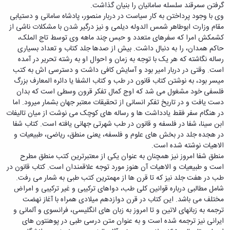
زمین
آزمایشگاه
و
گرفتن سمرقند سلسله سامانیان را بنیان گذاشت.
دانشگاه
آموزش
معظم
چمن
باستان
حسابداری
وی با وجود پرداختن به کار سیاست در دربار منصور، پادشاه سامانی و دستیابی
(محمد)
کارکنان
رهبری
شناسی
سالن‌های
رزن
مقام وزارت ابوطاهر شمس الدوله دیلمی و نیز درگیر شدن با مشکلات ناشی از
سایر
تماس
ورزشی
آزمایشگاه
صنایع
کشمکش امرا که سفرهای متعدد و حبس چند ماهه وی توسط تاج الملک،
تقویم
با
تفریحی-
هوش
غذایی
حاکم همدان، را به دنبال داشت. بیش از صدها جلد کتاب و تعداد بسیاری
آموزشی
دانشگاه
سیاحتی
ربات
بهار
رساله نگاشته که هر یک با توجه به زمان و احوال او به رشته تحریر در آمده
نظامنامه
روابط
باغ
و
مجتمع
است. وقتی در دربار امیر بود و آسایش کافی داشت و دسترسی اش به کتب
اخلاق
عمومی
دانشگاه
بینایی
آموزش
میسر بود،‌ به نوشتن کتاب قانون در طب و کتاب الشفا یا دائره المعارف بزرگ
آموزش
آدرس
موزه
آزمایشگاه
عالی
فلسفی خود مشغول می شد که اوج کمال تفکر قرون وسطی است که بدان
دانش‌آموختگان
دانشکده‌ها
تاریخ
ژئوماتیک
فاطمیه
دست یافت و در تاریخ تفکر انسانی از تحقیقات معتبر جهان بشمار میرود. اما
شماره
طبیعی
پژوهش
نهاوند
در هنگام سفر فقط یادداشت ها و رساله های کوچک می نوشت از میان تالیفات
تلفن‌ها
کتابخانه
(ویژه
ابن سینا،‌ شفا در فلسفه و قانون در طب شهرتی جهانی یافته است. کتاب شفا
مرکزی
دختران)
در هجده جلد در بخش های علوم و فلسفه، یعنی منطق، ریاضی، طبیعیات و
و
الاهیات نوشته شده است.
مرکز
منطق شفا امروز نیز همچنان به عنوان یکی از معتبرترین کتب منطق مطرح
اسناد
است و طبیعیات و الاهیات آن هنوز مورد توجه علاقمندان است. کتاب قانون در
پایان
طب در هفت جلد نیز که تا قرن ها از مهمترین کتب طبی به شمار می رفت.
نامه
شامل مطالبی درباره قوانین کلی طب، دواهای ترکیبی و غیر ترکیبی و امراض
و
مختلف می باشد. این کتاب در قرن دوازدهم میلادی همراه با آغاز نهضت
رساله
ترجمه به زبانهای لاتین و تا امروز به زبان های انگلیسی، فرانسوی و آلمانی و
علم
ایرانی نیز ترجمه شده است و به عنوان متن درسی طبی در پوهنتون های
سنجی