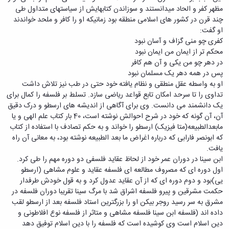
مظهر کفر و الحاد میدانستند و سوزاندن کتابهایش از سیاستهای متداول طی
چند قرن در کشور های اسلامی منطقه بود زمانیکه او را کافر و ملحد خواندند
او گفت:
کفری چو منی گزاف و آسان نبود
محکم تر از ایمان من ایمان نبود
در دهر چو من یکی و آن هم کافر
پس در همه دهر یک مسلمان نبود
او به واسطه عقل منطقی و نظام یافته خود حتی در طب نیز تلاش داشت
تداوی را تا سرحد امکان تابع قواعد ریاضی سازد. تسلط بر فلسفه را کمال برای
یک دانشمند می دانست. وی برای آگاهی از اندیشه های ارسطو و درک دقیق
آن،‌ آن گونه که خود در شرح احوالش نوشته است، 40 بار کتاب علم الهی و یا
مابعدالطبیعه(متا فیزیک) ارسطو را خواند و به حکم تصادف با استفاده از کتاب
که ابونصر فارابی که درباره اغراض ما بعد الطبیعه نوشته بود، به معانی آن راه
یافت.
ابن سینا در دوران عمر خود از لحاظ عقاید فلسفی دو دوره مهم را طی کرد.
اول دوره ای که مصروف مطالعه ای فلسفه عقاید و علوم مشاهی (ارسطو
یی)بود و دوم دوره ای که از آن عقاید عدول کرد و به قول خودش طرفدار
حکمت مشرقین و پیرو فلسفه اشراق شد با مرگ سینا تقریبا دوران فلسفه در
مشرق به سر رسید روجر بیکن او را بزرگترین استاد فلسفه بعد از ارسطو لقب
داده اند (فلسفه ابن سینا فلسفه مشاهی و متاثر از فلسفه نوع افلاطونی و
دین اسلام است وی کوشیده است که فلسفه را با دین اسلام توفیق دهد