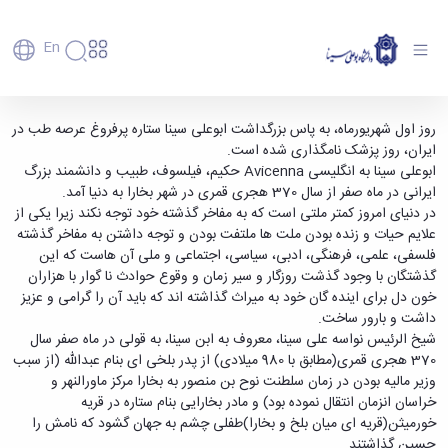
En
دانشگاه
دانشگاه
آموزش
اول شهریور ماه، بزرگداشت ابوعلی سینا و روز پزشک
روز اول شهریورماه، به پاس بزرگداشت ابوعلی سینا ستاره پرفروغ عرصه طب در
پذیرش
تاریخچه
پژوهش
ایران، روز پزشک نامگذاری شده است.
مبارک - دانشگاه بوعلی سینا همدان
فناوری و
کارشناسی
دانشکده‌ها
و
ابوعلی سینا به انگلیسی Avicenna حکیم، فیلسوف، طبیب و دانشمند بزرگ
پردیس
کارآفرینی
رفاهی
تحصیلات
معرفی
ایرانی در ماه صفر از سال 370 هجری قمری در شهر بخارا به دنیا آمد.
اصلی
رفاهی
دفتر
اعضای
تکمیلی
برنامه
در دنیای امروز کمتر ملتی است که به مفاخر گذشته خود توجه نکند زیرا یکی از
پرسنل
مهندسی
هیأت
ارتباط
پسا
راهبردی
علایم حیات و زنده بودن ملت ها ملتفت بودن و توجه داشتن به مفاخر گذشته
اداره
علمی
کشاورزی
با
دکترا
دانشگاه
فلسفی، علمی، فرهنگی، ادبی، سیاسی، اجتماعی و ملی آن هاست که این
کارکنان
رفاه
شیمی
صنعت
استعدادهای
نقشه
گذشتگان با وجود گذشت روزگار و سیر زمان و وقوع حوادث نا گوار با هزاران
دانشجویان
کارکنان
و
پردیس
درخشان
دانشگاه
فارغ
خون دل برای اینده گان خود به میراث گذاشته‏ اند که باید آن را گرامی و عزیز
مهمانسرای
علوم
علم
دانشجویان
ساختار
التحصیلان
داشت و بارور ساخت.
دانشگاه
نفت
و
غیرایرانی
سازمانی
فوق
شیخ الرئیس نواسه علی سینا، ‌معروف به ابن سینا، به قولی در ماه صفر سال
رفاهی
علوم
فناوری
مهمانی
سازمان
برنامه
370 هجری قمری(مطابق با 980 میلادی) از پدر بلخی ای بنام عبدالله (از سبب
دانشجویان
انسانی
مراکز
فعالیت‌های
دانشگاه
و
پایگاه
مدیریت
وزیر مالیه بودن در زمان سلطنت نوح بن منصور به بخارا مرکز ماورالنهر و
تحقیقات
هنر
دانشجویی
حوزه
خبری
انتقال
امور
خراسان انزمان انتقال نموده بود) و مادر بخارایی بنام ستاره در قریه
و فناوری
و
انجمن‌های
بسنا
ریاست
حمایت‌های
دانشجویان
خورمیثن(قریه ای میان بلخ و بخارا)طفلی چشم به جهان گشود که نامش را
پژوهشکده
معماری
پیشخوان
علمی
معاونت
تحصیلی
مرکز
حسین گذاشتند.
شیمی
احراز