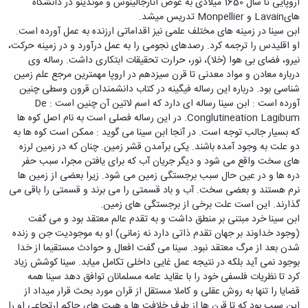
اروپایی تا سال 1650 میلادی به عوض آثارجالینوس و موندینو در دانشگاه
همایش‌ها
هایLavain و Monpellier تدریس میشد.
انتشارات
ابن سینا در زمینه های مختلف علمی نیز اقداماتی ارزنده به عمل آورده است.
دانشگاه
او اقلیدس را ترجمه کرد. رصدهای نجومی را به عمل درآورد و در زمینه حرکت،
نشر
نیرو، فضای بی هوا (خلا)، نور، حرارت تحقیقات ابتکاری داشت. رساله وی
کتب
درباره معادن و مواد معدنی تا قرن سیزدهم در اروپا مهمترین مرجع علم زمین
مجلات
شناسی بود. درباره این رساله فیگینه در کتاب دانشمندان قرون وسطی چنین
علمی
آورده است : ابن سینا رساله ای دارد که اسم لاتین آن چنین است : De
فصلنامه
Conglutineation Lagibum. در این رساله فصلی است به نام اصل کوه ها
معاونت
که بسیار جالب توجه است. در آنجا ابن سینا می گوید : ممکن است کوه ها به
پژوهش
دو علت به وجود آمده باشند. یکی برآمدن قشر زمین. چنان که در زمین لرزه
و
های سخت واقع می شود و دیگر جریان آب که برای یافتن مجرا، سبب حفر
فناوری
دره ها و در عین حال سبب برجستگی زمین می شود. زیرا بعضی از زمین ها
نرم هستند و بعضی سخت. آب و باد قسمتی را می برند و قسمتی را باقی می
گذارند. این است علت برخی از برجستگی های زمین.
ابن سینا خرد مبتنی بر منطق داشت و به تقدم عالم معتقد بود و می گفت
(وجود خداوند بر جهان تقدم ذاتی دارد نه زمانی) او به موجودیت جن و زنده
شدن بعد از مرگ معتقد نبود. سینا می گفت افعال و حوادث مستقیما از خدا
بوجود نمی آید بلکه در نتیجه عمل غایی داخلی تکامل میابد. سینا کوشش زیاد
کرد تا نظریات فلسفی خود را با عقاید عامه مسلمانان توافق دهد سینا همه
قضایا را تنها به روش عقلی و کاملا مستقل از قران مورد بحث قرار میداد از
این سبب بود که تا قرن ها از طرف خلافت ها و هیت های حاکم ارتجاعی او را