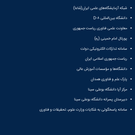
همایش‌ها
شبکه آزمایشگاه‌های علمی ایران(شاعا)
انتشارات
دانشگاه
دانشگاه بین‌المللی D-۸
نشر
معاونت علمی فناوری ریاست جمهوری
کتب
مجلات
پورتال امام خمینی (ره)
علمی
فصلنامه
سامانه تدارکات الکترونیکی دولت
معاونت
ریاست جمهوری اسلامی ایران
پژوهش
و
دانشگاه‌ها و مؤسسات آموزش عالی
فناوری
پارک علم و فناوری همدان
مرکز آپا دانشگاه بوعلی سینا
دبیرستان پسرانه دانشگاه بوعلی سینا
سامانه پاسخگوئی به شکایات وزارت علوم، تحقیقات و فناوری