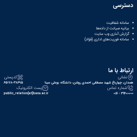
دسترسی
سامانه شفافیت
بیانیه صیانت از داده‌ها
گزارش آماری وب‌ سایت
سامانه فوریت‌های اداری (فؤاد)
ارتباط با ما
نشانی
کدپستی
همدان، چهارباغ شهید مصطفی احمدی روشن، دانشگاه بوعلی سینا
۶۵۱۷۸-۳۸۶۹۵
شماره تماس
پست الکترونیک
public_relation[at]basu.ac.ir
31400000 - 081