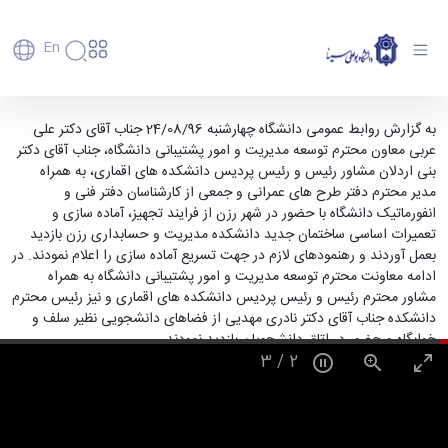
En
دانشگاه
دانشگاه
آموزش
بازدید معاون توسعه مدیریت و امور پشتیبانی
به گزارش روابط عمومی دانشگاه چهارشنبه 24/08/96 جناب آقای دکتر علی
پذیرش
تاریخچه
پژوهش
عربی معاون محترم توسعه مدیریت و امور پشتیبانی دانشگاه، جناب آقای دکتر
دانشگاه از دانشکده مدیریت وحسابداری رزن -
فناوری و
کارشناسی
دانشکده‌ها
و
بنی اردلان مشاور رئیس و رئیس پردیس دانشکده های اقماری، به همراه
دانشگاه بوعلی سینا همدان
پردیس
کارآفرینی
رفاهی
تحصیلات
معرفی
مدیر محترم دفتر طرح های عمرانی و جمعی از کارشناسان دفتر فنی و
اصلی
رفاهی
دفتر
اعضای
تکمیلی
برنامه
انفورماتیک دانشگاه با حضور در شهر رزن از فرایند تجهیز، آماده سازی و
پرسنل
مهندسی
هیأت
ارتباط
پسا
راهبردی
تعمیرات اساسی ساختمان جدید دانشکده مدیریت و حسابداری رزن بازدید
اداره
علمی
کشاورزی
با
دکترا
دانشگاه
بعمل آوردند و رهنمودهای لازم در جهت تسریع آماده سازی را اعلام نمودند. در
کارکنان
رفاه
شیمی
صنعت
استعدادهای
نقشه
ادامه معاونت محترم توسعه مدیریت و امور پشتیبانی دانشگاه به همراه
دانشجویان
کارکنان
و
پردیس
درخشان
دانشگاه
فارغ
مشاور محترم رئیس و رئیس پردیس دانشکده های اقماری و نیز رئیس محترم
مهمانسرای
علوم
علم
دانشجویان
ساختار
التحصیلان
دانشکده جناب آقای دکتر نادری مهدیی از فضاهای دانشجویی نظیر سلف و
دانشگاه
نفت
و
غیرایرانی
سازمانی
فوق
خوابگاه و حضور در اتاق دانشجویان بازدید نمودند.
رفاهی
علوم
فناوری
مهمانی
سازمان
برنامه
3
/
2
دانشجویان
انسانی
مراکز
فعالیت‌های
دانشگاه
و
پایگاه
مدیریت
تحقیقات
هنر
دانشجویی
حوزه
خبری
انتقال
امور
و فناوری
و
انجمن‌های
بسنا
ریاست
حمایت‌های
دانشجویان
پژوهشکده
معماری
پیشخوان
علمی
معاونت
تحصیلی
مرکز
شیمی
احراز