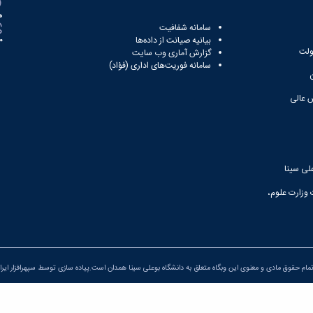
ه
سامانه شفافیت
بیانیه صیانت از داده‌ها
81
ولت
گزارش آماری وب‌ سایت
سامانه فوریت‌های اداری (فؤاد)
 عالی
لی سینا
 وزارت علوم،
مام حقوق مادی و معنوی این وبگاه متعلق به دانشگاه بوعلی سینا همدان است.پیاده سازی توسط
سپهرافزار ایرا