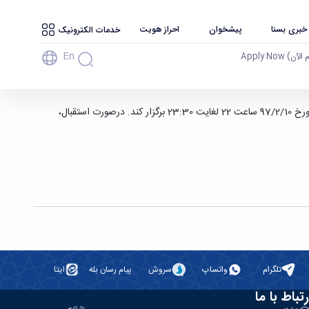
 خبری بسنا
پیشخوان
احراز هویت
خدمات الکترونیک
En
آن) Apply Now
اداره کل تربیت بدنی و فوق برنامه برای رفاه دانشجویان، کارمندان و اساتید در نظر دارد دراردیبهشت ماه جاری سانس فوق العاده در شب های دوشنبه از مورخ 97/2/10 ساعت 22 لغایت 23:30 برگزار کند. درصورت استقبال،
تلگرام
واتساپ
سروش
پیام رسان بله
ایتا
رتباط با ما