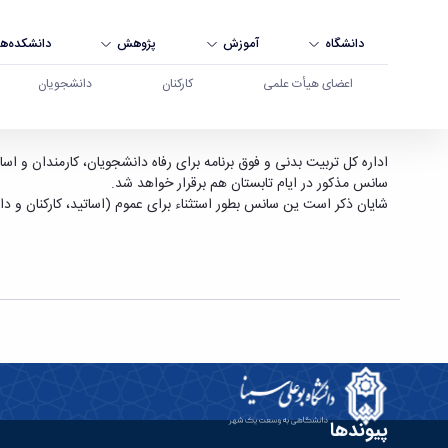
دانشگاه
آموزش
پژوهش
دانشکده‌ها
اعضای هیأت علمی
کارکنان
دانشجویان
برقراری سانس آزمایشی در استخر - دانشگاه بوعلی 
سانس مذکور در ایام تابستان هم برقرار خواهد شد.
شایان ذکر است ین سانس بطور استثناء برای عموم (اساتید، کارکنان و د
پیوندها