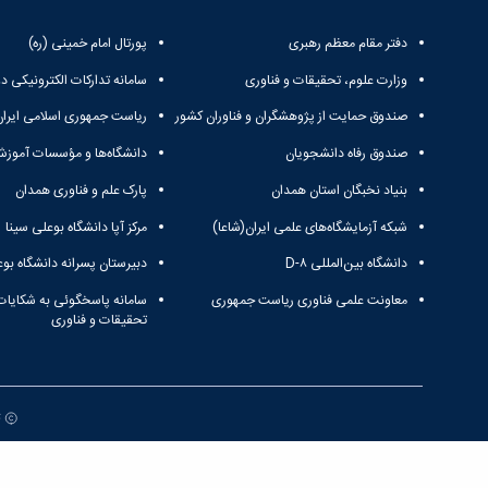
دفتر مقام معظم رهبری
پورتال امام خمینی (ره)
وزارت علوم، تحقیقات و فناوری
سامانه تدارکات الکترونیکی د
صندوق حمایت از پژوهشگران و فناوران کشور
ریاست جمهوری اسلامی ایران
صندوق رفاه دانشجویان
دانشگاه‌ها و مؤسسات آموزش
بنیاد نخبگان استان همدان
پارک علم و فناوری همدان
شبکه آزمایشگاه‌های علمی ایران(شاعا)
مرکز آپا دانشگاه بوعلی سینا
دانشگاه بین‌المللی D-۸
دبیرستان پسرانه دانشگاه بوع
معاونت علمی فناوری ریاست جمهوری
سامانه پاسخگوئی به شکایات
تحقیقات و فناوری
ت