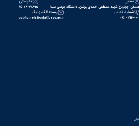
نشانی
کدپستی
مدان، چهارباغ شهید مصطفی احمدی روشن، دانشگاه بوعلی سینا
۶۵۱۷۸-۳۸۶۹۵
شماره تماس
پست الکترونیک
public_relation[at]basu.ac.ir
31400000 - 0
نیان