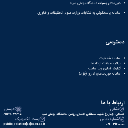
زمین
آزمایشگاه
و
دانشگاه
دبیرستان پسرانه دانشگاه بوعلی سینا
آموزش
معظم
چمن
باستان
حسابداری
(محمد)
کارکنان
رهبری
سامانه پاسخگوئی به شکایات وزارت علوم، تحقیقات و فناوری
شناسی
سالن‌های
رزن
سایر
تماس
ورزشی
آزمایشگاه
صنایع
تقویم
با
تفریحی-
هوش
غذایی
آموزشی
دانشگاه
سیاحتی
ربات
بهار
نظامنامه
روابط
باغ
و
مجتمع
اخلاق
عمومی
دسترسی
دانشگاه
بینایی
آموزش
آموزش
آدرس
موزه
آزمایشگاه
عالی
دانش‌آموختگان
دانشکده‌ها
تاریخ
ژئوماتیک
فاطمیه
شماره
سامانه شفافیت
طبیعی
پژوهش
نهاوند
تلفن‌ها
بیانیه صیانت از داده‌ها
کتابخانه
(ویژه
گزارش آماری وب‌ سایت
مرکزی
سامانه فوریت‌های اداری (فؤاد)
دختران)
و
مرکز
اسناد
پایان
ارتباط با ما
نامه
و
نشانی
کدپستی
رساله
همدان، چهارباغ شهید مصطفی احمدی روشن، دانشگاه بوعلی سینا
۶۵۱۷۸-۳۸۶۹۵
شماره تماس
پست الکترونیک
علم
public_relation[at]basu.ac.ir
31400000 - 081
سنجی