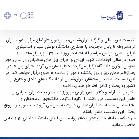
En
دانشگاه
دانشگاه
آموزش
برگزاری نشست بین‌المللی و کارگاه ایران‌شناسی در
نشست بين‌المللي و كارگاه ايران‌شناسي، با موضوع «اوضاع مركز و غرب ايران
پذیرش
تاریخچه
پژوهش
از مشروطه تا پايان قاجاريه» با همكاري دانشگاه بوعلي سينا و انستيتوي
دانشگاه بوعلی سینا - دانشگاه بوعلی سینا همدان
فناوری و
کارشناسی
دانشکده‌ها
و
ايران‌شناسي اتريش مراسم افتتاحیه در روز شنبه 31 شهريوراز ساعت 10
پردیس
کارآفرینی
رفاهی
تحصیلات
معرفی
صبح در سالن اجتماعات شهيد ايزدي و اجرای پنل های سخنرانی در سالن فجر
اصلی
رفاهی
دفتر
اعضای
تکمیلی
برنامه
سازمان مركزي دانشگاه برگزار مي‌گردد. خاطر نشان می گردد اجرای پنل ها در
پرسنل
مهندسی
هیأت
ارتباط
پسا
راهبردی
بعدازظهر همان روز و روز یکشنبه 1 مهر از ساعت 10 صبح برگزار خواهد شد. در
اداره
علمی
کشاورزی
با
دکترا
دانشگاه
اين نشست اساتيد و محققان ايران‌شناس از دانشگاه هاي داخل و خارج از
کارکنان
رفاه
شیمی
صنعت
استعدادهای
نقشه
كشور به بحث و تبادل نظر خواهند پرداخت.
دانشجویان
کارکنان
و
پردیس
درخشان
دانشگاه
فارغ
دكتر يوسف آرام و دكتر عباس زارعي مهرورز كه به ترتيب دبيران اجرايي و
مهمانسرای
علوم
علم
دانشجویان
ساختار
التحصیلان
علمي اين نشست مي باشند، از كليه اساتيد ، دانشجويان، محققان و
دانشگاه
نفت
و
غیرایرانی
سازمانی
فوق
علاقه‌مندان به مباحث ايران‌شناسي دعوت به عمل مي آورند با حضور خود رونق
رفاهی
علوم
فناوری
مهمانی
سازمان
برنامه
بخش اين نشست علمي باشند.
دانشجویان
انسانی
مراکز
فعالیت‌های
دانشگاه
و
پایگاه
مدیریت
جهت كسب اطلاعات بيشتر با دفتر روابط بين الملل دانشگاه داخلي 414 تماس
تحقیقات
هنر
دانشجویی
حوزه
خبری
انتقال
امور
حاصل فرمائيد
و فناوری
و
انجمن‌های
بسنا
ریاست
حمایت‌های
دانشجویان
پژوهشکده
معماری
پیشخوان
علمی
معاونت
تحصیلی
مرکز
شیمی
احراز