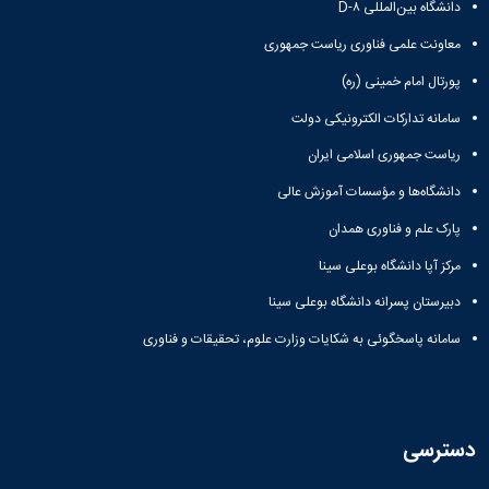
زمین
آزمایشگاه
دانشگاه بین‌المللی D-۸
و
دانشگاه
آموزش
معظم
چمن
باستان
حسابداری
(محمد)
کارکنان
رهبری
معاونت علمی فناوری ریاست جمهوری
شناسی
سالن‌های
رزن
سایر
تماس
ورزشی
آزمایشگاه
صنایع
تقویم
پورتال امام خمینی (ره)
با
تفریحی-
هوش
غذایی
آموزشی
دانشگاه
سیاحتی
سامانه تدارکات الکترونیکی دولت
ربات
بهار
نظامنامه
روابط
باغ
و
مجتمع
اخلاق
عمومی
ریاست جمهوری اسلامی ایران
دانشگاه
بینایی
آموزش
آموزش
آدرس
موزه
آزمایشگاه
عالی
دانشگاه‌ها و مؤسسات آموزش عالی
دانش‌آموختگان
دانشکده‌ها
تاریخ
ژئوماتیک
فاطمیه
شماره
پارک علم و فناوری همدان
طبیعی
پژوهش
نهاوند
تلفن‌ها
کتابخانه
(ویژه
مرکز آپا دانشگاه بوعلی سینا
مرکزی
دختران)
و
دبیرستان پسرانه دانشگاه بوعلی سینا
مرکز
سامانه پاسخگوئی به شکایات وزارت علوم، تحقیقات و فناوری
اسناد
پایان
نامه
و
رساله
دسترسی
علم
سنجی