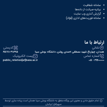
همایش‌ها
سامانه شفافیت
انتشارات
بیانیه صیانت از داده‌ها
دانشگاه
گزارش آماری وب‌ سایت
نشر
سامانه فوریت‌های اداری (فؤاد)
کتب
مجلات
علمی
فصلنامه
ارتباط با ما
معاونت
نشانی
کدپستی
پژوهش
همدان، چهارباغ شهید مصطفی احمدی روشن، دانشگاه بوعلی سینا
۶۵۱۷۸-۳۸۶۹۵
و
شماره تماس
پست الکترونیک
فناوری
public_relation[at]basu.ac.ir
31400000 - 081
تمام حقوق مادی و معنوی این وبگاه متعلق به دانشگاه بوعلی سینا همدان است.پیاده سازی توسط
سپهرافزار ایرانیان