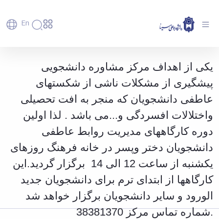
En
دانشگاه
دانشگاه
آموزش
برگزاری کارگاه آموزشی مدیریت روابط
یکی از اهداف مرکز مشاوره دانشجویی
پذیرش
تاریخچه
پژوهش
عاطفی(شکست عاطفی ) - دانشگاه بوعلی سینا
فناوری و
کارشناسی
دانشکده‌ها
و
پیشگیری از مشکلات ناشی از شکستهای
همدان
پردیس
کارآفرینی
رفاهی
تحصیلات
معرفی
اصلی
رفاهی
دفتر
عاطفی دانشجویان که منجر به افت تحصیلی
اعضای
تکمیلی
برنامه
پرسنل
مهندسی
هیأت
ارتباط
پسا
راهبردی
واختلالات افسردگی و...می باشد . لذا اولین
اداره
علمی
کشاورزی
با
دکترا
دانشگاه
کارکنان
رفاه
شیمی
صنعت
استعدادهای
دوره کارگاههای مدیریت روابط عاطفی
نقشه
دانشجویان
کارکنان
و
پردیس
درخشان
دانشگاه
فارغ
دانشجویان دختر وپسر در خانه فرهنگ روزهای
مهمانسرای
علوم
علم
دانشجویان
ساختار
التحصیلان
دانشگاه
نفت
و
غیرایرانی
سازمانی
یکشنبه از ساعت 12 الی 14 برگزار گردید.این
فوق
رفاهی
علوم
فناوری
مهمانی
سازمان
برنامه
دانشجویان
انسانی
کارگاهها از ابتدای ترم برای دانشجویان جدید
مراکز
فعالیت‌های
دانشگاه
و
پایگاه
مدیریت
تحقیقات
هنر
دانشجویی
حوزه
خبری
انتقال
الورود و سایر دانشجویان برگزار خواهد شد
امور
و فناوری
و
انجمن‌های
بسنا
ریاست
حمایت‌های
دانشجویان
پژوهشکده
معماری
پیشخوان
علمی
.شماره تماس مرکز 38381370
معاونت
تحصیلی
مرکز
شیمی
احراز