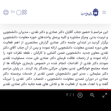
En
دانشگاه
دانشگاه
آموزش
تجلیل از معاون سابق دانشجویی دانشگاه -
این مراسم با حضور جناب آقایان دکتر عمادی و دکتر نقدی ، مدیران دانشجویی
پذیرش
تاریخچه
پژوهش
و تربیت بدنی ومرکز مشاوره و کلیه پرسنل واحدهای حوزه معاونت دانشجویی
دانشگاه بوعلی سینا همدان
فناوری و
کارشناسی
دانشکده‌ها
و
برگزار گردید.در ابتدای جلسه دکتر عمادی گزارش مختصری از اهم فعالیت
پردیس
کارآفرینی
رفاهی
تحصیلات
معرفی
های دوره تصدی معاونت دانشجویی ارائه نموده و پس از آن جناب آقای دکتر
اصلی
رفاهی
دفتر
اعضای
تکمیلی
برنامه
نقدی معاون جدید دانشجویی ضمن آشنایی با کارکنان ، نقطه نظرات خود را
پرسنل
مهندسی
هیأت
ارتباط
پسا
راهبردی
ارائه نموده و از زحمات طاقت فرسای دکتر عمادی طی مدت مسئولیت تقدیر
اداره
علمی
کشاورزی
با
دکترا
دانشگاه
نمودند.دکتر نقدی از اقدامات انجام شده در خصوص بازسازی خوابگاه ها از
کارکنان
رفاه
شیمی
صنعت
استعدادهای
نقشه
جمله مجتمع خوابگاهی غدیر، بعنوان حرکتی ماندگار یاد کردند. در پایان مراسم
دانشجویان
کارکنان
و
پردیس
درخشان
دانشگاه
فارغ
دکتر سلیمانی ، مدیر امور دانشجویان ضمن تقدیر از خدمات برجسته دکتر
مهمانسرای
علوم
علم
دانشجویان
ساختار
التحصیلان
عمادی در دوران تصدی معاونت دانشجویی ، انتصاب دکتر نقدی را تبریک
دانشگاه
نفت
و
غیرایرانی
سازمانی
فوق
گفته و با اهداء هدیه از فعالیت ها و تلاش های همه جانبه دکتر عمادی تقدیر
رفاهی
علوم
فناوری
مهمانی
سازمان
برنامه
نمودند.
دانشجویان
انسانی
مراکز
فعالیت‌های
دانشگاه
و
پایگاه
مدیریت
2
/
1
تحقیقات
هنر
دانشجویی
حوزه
خبری
انتقال
امور
و فناوری
و
انجمن‌های
بسنا
ریاست
حمایت‌های
دانشجویان
پژوهشکده
معماری
پیشخوان
علمی
معاونت
تحصیلی
مرکز
شیمی
احراز