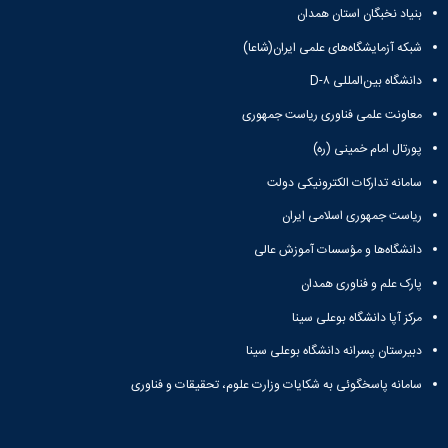
بنیاد نخبگان استان همدان
همایش‌ها
انتشارات
شبکه آزمایشگاه‌های علمی ایران(شاعا)
دانشگاه
نشر
دانشگاه بین‌المللی D-۸
کتب
معاونت علمی فناوری ریاست جمهوری
مجلات
علمی
پورتال امام خمینی (ره)
فصلنامه
معاونت
سامانه تدارکات الکترونیکی دولت
پژوهش
ریاست جمهوری اسلامی ایران
و
فناوری
دانشگاه‌ها و مؤسسات آموزش عالی
پارک علم و فناوری همدان
مرکز آپا دانشگاه بوعلی سینا
دبیرستان پسرانه دانشگاه بوعلی سینا
سامانه پاسخگوئی به شکایات وزارت علوم، تحقیقات و فناوری