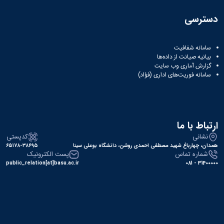
دسترسی
سامانه شفافیت
بیانیه صیانت از داده‌ها
گزارش آماری وب‌ سایت
سامانه فوریت‌های اداری (فؤاد)
ارتباط با ما
نشانی
کدپستی
همدان، چهارباغ شهید مصطفی احمدی روشن، دانشگاه بوعلی سینا
۶۵۱۷۸-۳۸۶۹۵
شماره تماس
پست الکترونیک
public_relation[at]basu.ac.ir
31400000 - 081