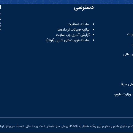
دسترسی
ا
ه
سامانه شفافیت
بیانیه صیانت از داده‌ها
81
ولت
گزارش آماری وب‌ سایت
سامانه فوریت‌های اداری (فؤاد)
 عالی
لی سینا
 وزارت علوم،
مام حقوق مادی و معنوی این وبگاه متعلق به دانشگاه بوعلی سینا همدان است.پیاده سازی توسط
سپهرافزار ایرا