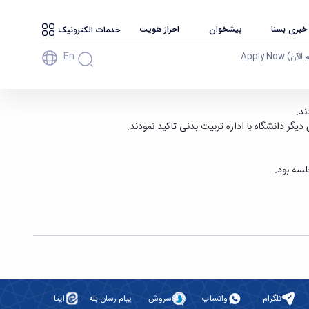
 خبری بسنا
پیشخوان
احراز هویت
خدمات الکترونیک
En
آن) Apply Now
ند.
 دانشگاه با اداره تربیت بدنی تاکید نمودند.
لسه بود.
تلگرام
واتساپ
سروش
پیام رسان بله
ایتا