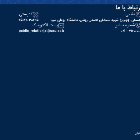
رتباط با ما
نشانی
کدپستی
مدان، چهارباغ شهید مصطفی احمدی روشن، دانشگاه بوعلی سینا
۶۵۱۷۸-۳۸۶۹۵
شماره تماس
پست الکترونیک
public_relation[at]basu.ac.ir
31400000 - 0
نیان