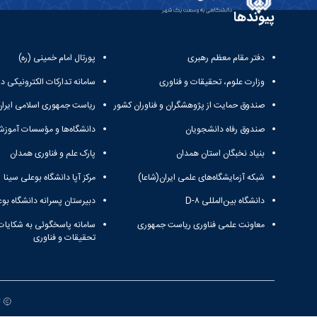
پیوندها
دفتر مقام معظم رهبری
پورتال امام خمینی (ره)
وزارت علوم، تحقیقات و فناوری
سامانه تدارکات الکترونیکی د
صندوق حمایت از پژوهشگران و فناوران کشور
ریاست جمهوری اسلامی ایران
صندوق رفاه دانشجویان
دانشگاه‌ها و مؤسسات آموزش
بنیاد نخبگان استان همدان
پارک علم و فناوری همدان
شبکه آزمایشگاه‌های علمی ایران(شاعا)
مرکز آپا دانشگاه بوعلی سینا
دانشگاه بین‌المللی D-۸
دبیرستان پسرانه دانشگاه بوع
معاونت علمی فناوری ریاست جمهوری
سامانه پاسخگوئی به شکایات
تحقیقات و فناوری
ت