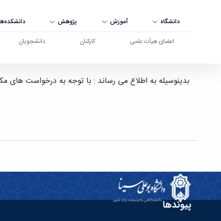
دانشگاه
آموزش
پژوهش
دانشکده‌ها
اعضای هیأت علمی
کارکنان
دانشجویان
تمدید مهلت ارزشیابی اساتید - دانشگاه بوعلی سینا
بدینوسیله به اطلاع می رساند : با توجه به درخواست های مکرر دانشجویان ارزشیابی اساتید 
پیوندها