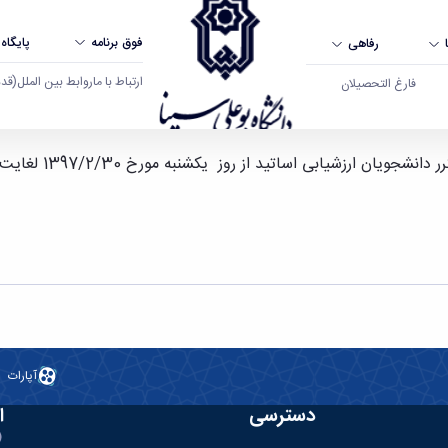
فوق برنامه
پایگاه
رفاهی
ارتباط با ما
روابط بین الملل
(قدم ال
فارغ التحصیلان
 همدان
از روز یکشنبه مورخ 1397/2/30 لغایت چهارشنبه مورخ 2 /1397/3 تمدید گردید.
آپارات
دسترسی
ا