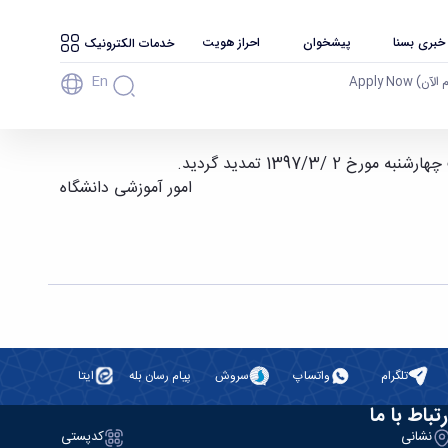
 خبری بسنا
پیشخوان
احراز هویت
خدمات الکترونیک
En
آن) Apply Now
امور آموزشی دانشگاه
تلگرام
واتساپ
سروش
پیام رسان بله
ایتا
رتباط با ما
نشانی
کدپستی