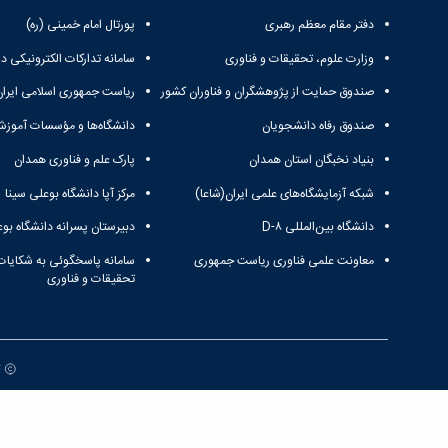
دفتر مقام معظم رهبری
پورتال امام خمینی (ره)
وزارت علوم، تحقیقات و فناوری
سامانه تدارکات الکترونیکی د
صندوق حمایت از پژوهشگران و فناوران کشور
ریاست جمهوری اسلامی ایران
صندوق رفاه دانشجویان
دانشگاه‌ها و مؤسسات آموزش
بنیاد نخبگان استان همدان
پارک علم و فناوری همدان
شبکه آزمایشگاه‌های علمی ایران(شاعا)
مرکز آپا دانشگاه بوعلی سینا
دانشگاه بین‌المللی D-۸
دبیرستان پسرانه دانشگاه بوع
معاونت علمی فناوری ریاست جمهوری
سامانه پاسخگوئی به شکایات
تحقیقات و فناوری
ت