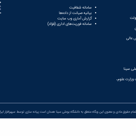
ه
سامانه شفافیت
بیانیه صیانت از داده‌ها
81
ولت
گزارش آماری وب‌ سایت
سامانه فوریت‌های اداری (فؤاد)
 عالی
لی سینا
 وزارت علوم،
مام حقوق مادی و معنوی این وبگاه متعلق به دانشگاه بوعلی سینا همدان است.پیاده سازی توسط
سپهرافزار ایرا