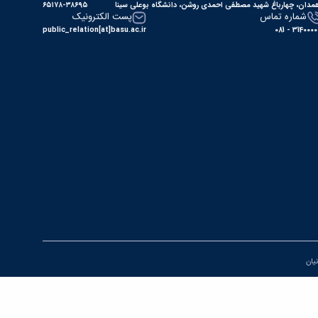
مدان، چهارباغ شهید مصطفی احمدی روشن، دانشگاه بوعلی سینا
۶۵۱۷۸-۳۸۶۹۵
شماره تماس
پست الکترونیک
public_relation[at]basu.ac.ir
31400000 - 0
نیان