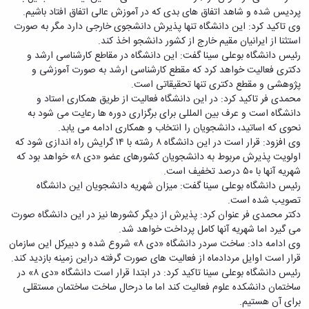
دامپزشکی
دانشجویی
توسعه
تحصیل
مشاوره
پردیس شده و شاهد اتفاق های بدی که در آموزش عالی اتفاق افتاد باشیم.
گیاهی
هویت
علوم
تشکل‌های
مدیریت
در
و
وی تاکید کرد: این دانشگاه تنها پذیرش دانشجوی خارجی دارد مگر به صورت
ارتباط
پژوهشکده
پایه
اسلامی
و
دانشگاه
با ما
سبک
استثنا از ایرانیان مقیم خارج از کشور دانشجو اخذ کند.
آب
علوم
دانشجویان
پشتیبانی
D8
روابط
زندگی
رئیس دانشگاه بوعلی سینا گفت: این دانشگاه در مقاطع کارشناسی ارشد و
مرکز
اقتصادی
نشریات
معاونت
رشته‌های
بین
مرکز
دکتری فعالیت خواهد کرد که مقطع کارشناسی ارشد به صورت آموزشی و
آپا
و
دانشجویی
تحصیلی
آموزشی
الملل
بهداشت
پژوهشی و مقطع دکتری تنها تحقیقاتی است.
دانشگاه
اجتماعی
کانون‌های
کارشناسی
و
(قدم
و
محمدی فر تاکید کرد: در این دانشگاه فعالیت از طریق همکاری استاد و
بوعلی
علوم
فرهنگی
تحصیلات
الآن)
تحصیلات
درمان
دانشگاه است و عرف بین المللی برای برگزاری دوره ها رعایت می شود به
سینا
ورزشی
فعالیت‌های
Apply
تکمیلی
تکمیلی
خوابگاه‌های
نحوی که اساتید، دانشجویان را انتخاب و همکاری ادامه می یابد.
آزمایشگاه
دانشکده
Now
داوطلبانه
آموزش‌های
معاونت
های
دانشجویی
وی افزود: قرار است در این دانشگاه ۸ رشته با ۱۴ گرایش راه اندازی شود که
های
سمن‌های
آزاد
دانشجویی
تحقیقاتی
سلف
اولویت پذیرش مربوط به دانشجویان کشورهای عضو «دی ۸» خواهد بود که
اقماری
مرتبط
برنامه‌های
معاونت
آزمایشگاه
فنی
سرویس
شهریه آنها با ۵۰ درصد تخفیف است.
بنیاد
آموزشی
پژوهش
مرکزی
ورزش و
و
رئیس دانشگاه بوعلی سینا گفت: میزان شهریه دانشجویان این دانشگاه
خیرین
آموزش
و
آزمایشگاه
سرگرمی
مهندسی
تصویب شده است.
حامی
زبان
فناوری
اداره
تنش
کبودرآهنگ
دکتر محمدی فر عنوان کرد: پذیرش از دیگر کشورها نیز در این دانشگاه صورت
دانشگاه
فارسی
معاونت
تربیت
پسماند
فنی
می گیرد اما شهریه آنها کامل پرداخت خواهد شد.
بوعلی
به
فرهنگی
بدنی
آزمایشگاه
و
وی ادامه داد: ساخت سردر دانشگاه «دی ۸» شروع شده و دبیرکل این سازمان
سینا
غیرفارسی‌زبانان
و
و
مقاومت
منابع
قرار است اوایل مردادماه از فعالیت های صورت گرفته دراین زمینه بازدید کند.
مؤسسه
آموزش‌های
اجتماعی
فوق
مصالح
طبیعی
رئیس دانشگاه بوعلی سینا تاکید کرد: در ابتدا قرار است دانشگاه «دی ۸» در
حمایت
کاربردی
نهاد
برنامه
آزمایشگاه
تویسرکان
ساختمان دانشکده علوم فعالیت کند اما ما درحال ساخت ساختمان مستقلی
های
و
نمایندگی
مواد
استخر
مدیریت
برای آن هستیم.
مردمی
الکترونیکی
مقام