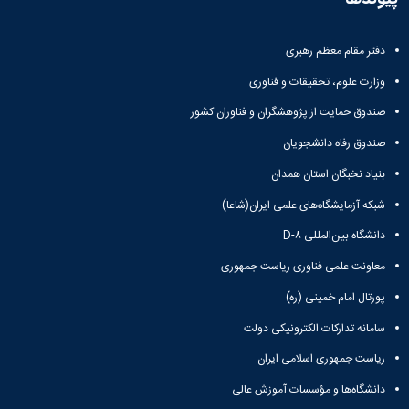
همایش‌ها
انتشارات
دانشگاه
دفتر مقام معظم رهبری
نشر
وزارت علوم، تحقیقات و فناوری
کتب
مجلات
صندوق حمایت از پژوهشگران و فناوران کشور
علمی
صندوق رفاه دانشجویان
فصلنامه
معاونت
بنیاد نخبگان استان همدان
پژوهش
و
شبکه آزمایشگاه‌های علمی ایران(شاعا)
فناوری
دانشگاه بین‌المللی D-۸
معاونت علمی فناوری ریاست جمهوری
پورتال امام خمینی (ره)
سامانه تدارکات الکترونیکی دولت
ریاست جمهوری اسلامی ایران
دانشگاه‌ها و مؤسسات آموزش عالی