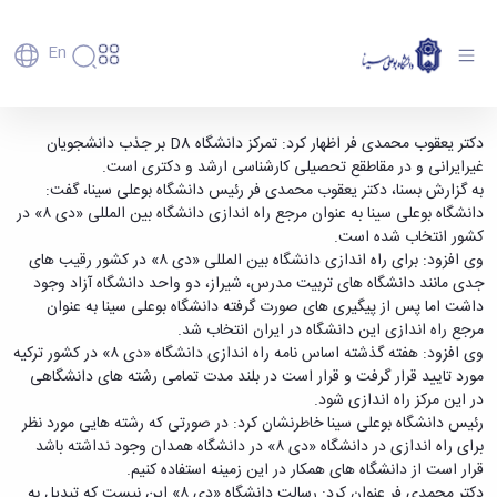
En
دانشگاه
دانشگاه
آموزش
تمرکز دانشگاه D8 بر جذب دانشجویان غیرایرانی
دکتر یعقوب محمدی فر اظهار کرد: تمرکز دانشگاه D8 بر جذب دانشجویان
پذیرش
تاریخچه
پژوهش
غیرایرانی و در مقاطقع تحصیلی کارشناسی ارشد و دکتری است.
است - دانشگاه بوعلی سینا همدان
فناوری و
کارشناسی
دانشکده‌ها
و
به گزارش بسنا، دکتر یعقوب محمدی فر رئیس دانشگاه بوعلی سینا، گفت:
پردیس
کارآفرینی
رفاهی
تحصیلات
معرفی
دانشگاه بوعلی سینا به عنوان مرجع راه اندازی دانشگاه بین المللی «دی ۸» در
اصلی
رفاهی
دفتر
اعضای
تکمیلی
برنامه
کشور انتخاب شده است.
پرسنل
مهندسی
هیأت
ارتباط
پسا
راهبردی
وی افزود: برای راه اندازی دانشگاه بین المللی «دی ۸» در کشور رقیب های
اداره
علمی
کشاورزی
با
دکترا
دانشگاه
جدی مانند دانشگاه های تربیت مدرس، شیراز، دو واحد دانشگاه آزاد وجود
کارکنان
رفاه
شیمی
صنعت
استعدادهای
نقشه
داشت اما پس از پیگیری های صورت گرفته دانشگاه بوعلی سینا به عنوان
دانشجویان
کارکنان
و
پردیس
درخشان
دانشگاه
فارغ
مرجع راه اندازی این دانشگاه در ایران انتخاب شد.
مهمانسرای
علوم
علم
دانشجویان
ساختار
التحصیلان
وی افزود: هفته گذشته اساس نامه راه اندازی دانشگاه «دی ۸» در کشور ترکیه
دانشگاه
نفت
و
غیرایرانی
سازمانی
فوق
مورد تایید قرار گرفت و قرار است در بلند مدت تمامی رشته های دانشگاهی
رفاهی
علوم
فناوری
مهمانی
سازمان
برنامه
در این مرکز راه اندازی شود.
دانشجویان
انسانی
مراکز
فعالیت‌های
دانشگاه
و
پایگاه
مدیریت
رئیس دانشگاه بوعلی سینا خاطرنشان کرد: در صورتی که رشته هایی مورد نظر
تحقیقات
هنر
دانشجویی
حوزه
خبری
انتقال
امور
برای راه اندازی در دانشگاه «دی ۸» در دانشگاه همدان وجود نداشته باشد
و فناوری
و
انجمن‌های
بسنا
ریاست
حمایت‌های
دانشجویان
قرار است از دانشگاه های همکار در این زمینه استفاده کنیم.
پژوهشکده
معماری
پیشخوان
علمی
معاونت
تحصیلی
مرکز
دکتر محمدی فر عنوان کرد: رسالت دانشگاه «دی ۸» این نیست که تبدیل به
شیمی
احراز