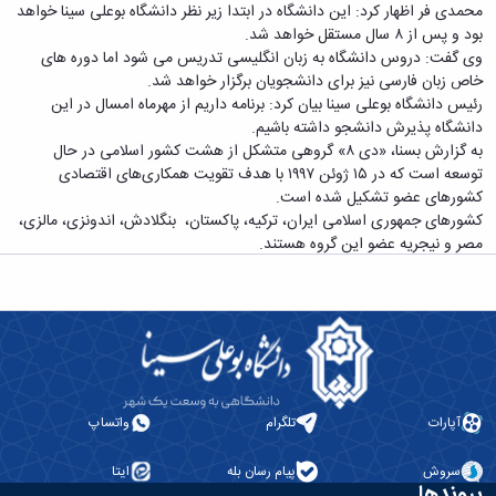
زمین
آزمایشگاه
و
محمدی فر اظهار کرد: این دانشگاه در ابتدا زیر نظر دانشگاه بوعلی سینا خواهد
دانشگاه
آموزش
معظم
چمن
باستان
حسابداری
بود و پس از ۸ سال مستقل خواهد شد.
(محمد)
کارکنان
رهبری
شناسی
سالن‌های
رزن
وی گفت: دروس دانشگاه به زبان انگلیسی تدریس می شود اما دوره های
سایر
تماس
ورزشی
آزمایشگاه
صنایع
خاص زبان فارسی نیز برای دانشجویان برگزار خواهد شد.
تقویم
با
تفریحی-
هوش
غذایی
رئیس دانشگاه بوعلی سینا بیان کرد: برنامه داریم از مهرماه امسال در این
آموزشی
دانشگاه
سیاحتی
ربات
بهار
دانشگاه پذیرش دانشجو داشته باشیم.
نظامنامه
روابط
باغ
و
مجتمع
به گزارش بسنا، «دی ۸» گروهی متشکل از هشت کشور اسلامی در حال
اخلاق
عمومی
دانشگاه
بینایی
آموزش
توسعه است که در ۱۵ ژوئن ۱۹۹۷ با هدف تقویت همکاری‌های اقتصادی
آموزش
آدرس
موزه
آزمایشگاه
عالی
کشورهای عضو تشکیل شده است.
دانش‌آموختگان
دانشکده‌ها
تاریخ
ژئوماتیک
فاطمیه
کشورهای جمهوری اسلامی ایران، ترکیه، پاکستان، ‌ بنگلادش، ‌اندونزی، مالزی، ‌
شماره
طبیعی
پژوهش
نهاوند
مصر و نیجریه عضو این گروه هستند.
تلفن‌ها
کتابخانه
(ویژه
مرکزی
دختران)
و
مرکز
اسناد
پایان
نامه
و
آپارات
تلگرام
واتساپ
رساله
علم
سروش
پیام رسان بله
ایتا
پیوندها
سنجی