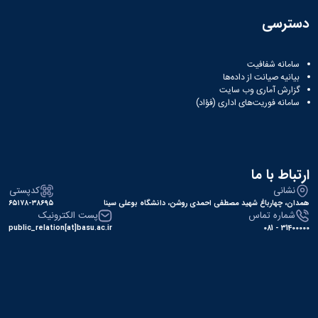
همایش‌ها
دسترسی
انتشارات
دانشگاه
نشر
سامانه شفافیت
کتب
بیانیه صیانت از داده‌ها
مجلات
گزارش آماری وب‌ سایت
علمی
سامانه فوریت‌های اداری (فؤاد)
فصلنامه
معاونت
پژوهش
و
ارتباط با ما
فناوری
نشانی
کدپستی
همدان، چهارباغ شهید مصطفی احمدی روشن، دانشگاه بوعلی سینا
۶۵۱۷۸-۳۸۶۹۵
شماره تماس
پست الکترونیک
public_relation[at]basu.ac.ir
31400000 - 081