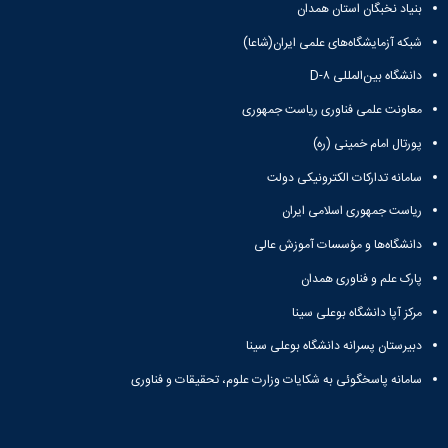
زمین
آزمایشگاه
و
بنیاد نخبگان استان همدان
دانشگاه
آموزش
معظم
چمن
باستان
حسابداری
(محمد)
کارکنان
رهبری
شبکه آزمایشگاه‌های علمی ایران(شاعا)
شناسی
سالن‌های
رزن
سایر
تماس
ورزشی
آزمایشگاه
صنایع
تقویم
دانشگاه بین‌المللی D-۸
با
تفریحی-
هوش
غذایی
آموزشی
دانشگاه
سیاحتی
ربات
معاونت علمی فناوری ریاست جمهوری
بهار
نظامنامه
روابط
باغ
و
مجتمع
اخلاق
عمومی
پورتال امام خمینی (ره)
دانشگاه
بینایی
آموزش
آموزش
آدرس
موزه
آزمایشگاه
عالی
سامانه تدارکات الکترونیکی دولت
دانش‌آموختگان
دانشکده‌ها
تاریخ
ژئوماتیک
فاطمیه
شماره
طبیعی
ریاست جمهوری اسلامی ایران
پژوهش
نهاوند
تلفن‌ها
کتابخانه
(ویژه
دانشگاه‌ها و مؤسسات آموزش عالی
مرکزی
دختران)
و
پارک علم و فناوری همدان
مرکز
مرکز آپا دانشگاه بوعلی سینا
اسناد
پایان
دبیرستان پسرانه دانشگاه بوعلی سینا
نامه
و
سامانه پاسخگوئی به شکایات وزارت علوم، تحقیقات و فناوری
رساله
علم
سنجی