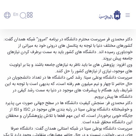
En
دانشگاه
دانشگاه
آموزش
حضور سرپرست محترم دانشگاه بوعلی سینا در
دکتر محمدی فر سرپرست محترم دانشگاه در برنامه "امروز" شبکه همدان گفت:
پذیرش
تاریخچه
پژوهش
کشورهای مختلف دنیا با توجه به پتانسل های درونی خود به میزانی از
برنامه "امروز" شبکه استانی همدان - دانشگاه بوعلی
فناوری و
کارشناسی
دانشکده‌ها
و
خودباوری رسیده اند. دانشگاه های کشور باید به سمت برطرف کردن نیازهای
سینا همدان
پردیس
کارآفرینی
رفاهی
تحصیلات
معرفی
جامعه پیش بروند.
اصلی
رفاهی
دفتر
اعضای
تکمیلی
برنامه
وی افزود: پژوهش های ما باید ناظر به نیازهای جامعه باشند و بنا بر اولویت
پرسنل
مهندسی
هیأت
ارتباط
پسا
راهبردی
های موجود، نیازی از نیازهای کشور را حل کنند.
اداره
علمی
کشاورزی
با
دکترا
دانشگاه
سرپرست دانشگاه بوعلی سینا: رشد کمی دانشگاه ها در تعداد دانشجویان در
کارکنان
رفاه
شیمی
صنعت
استعدادهای
نقشه
حال حاضر تا چهار و نیم میلیون هم رفته است، که بدیهی است با توجه به این
دانشجویان
کارکنان
و
پردیس
درخشان
دانشگاه
فارغ
شرایط، باید همگام با پیشرفت های موجود در دنیا به سمت رشد کیفی در
مهمانسرای
علوم
علم
دانشجویان
ساختار
التحصیلان
دانشگاه ها پیش برویم.
دانشگاه
نفت
و
غیرایرانی
سازمانی
فوق
دکتر محمدی فر: سنجش کیفیت دانشگاه ها در سطح جهانی صورت می پذیرد
رفاهی
علوم
فناوری
مهمانی
سازمان
برنامه
و خوشبختانه دانشگاه بوعلی سینا در رتبه بندی های موجود در ISC و ISI از
دانشجویان
انسانی
مراکز
فعالیت‌های
دانشگاه
و
پایگاه
مدیریت
جایگاه خوبی برخوردار است، که این مهم قطعا با تلاش پژوهشگران و محققان
تحقیقات
هنر
دانشجویی
حوزه
خبری
انتقال
امور
این دانشگاه محقق شده است.
و فناوری
و
انجمن‌های
بسنا
ریاست
حمایت‌های
دانشجویان
سرپرست دانشگاه بوعلی سینا در شبکه استانی همدان گفت: دانشگاه صرفا
پژوهشکده
معماری
پیشخوان
علمی
معاونت
تحصیلی
مرکز
جای درس خواندن نیست و در حال حاضر معیارهای متفاوتی وجود دارد تا یک
شیمی
احراز