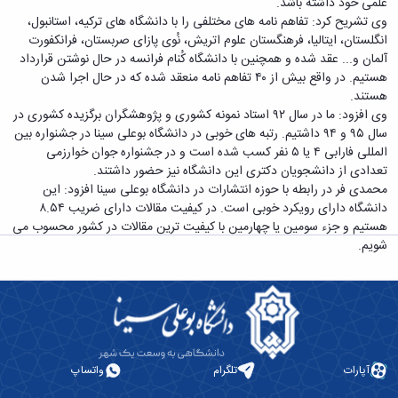
علمی خود داشته باشد.
همایش‌ها
وی تشریح کرد: تفاهم نامه های مختلفی را با دانشگاه های ترکیه، استانبول،
انتشارات
انگلستان، ایتالیا، فرهنگستان علوم اتریش، نُوی پازای صربستان، فرانکفورت
دانشگاه
آلمان و... عقد شده و همچنین با دانشگاه کُنام فرانسه در حال نوشتن قرارداد
نشر
هستیم. در واقع بیش از ۴۰ تفاهم نامه منعقد شده که در حال اجرا شدن
کتب
هستند.
مجلات
وی افزود: ما در سال ۹۲ استاد نمونه کشوری و پژوهشگران برگزیده کشوری در
علمی
سال ۹۵ و ۹۴ داشتیم. رتبه های خوبی در دانشگاه بوعلی سینا در جشنواره بین
فصلنامه
المللی فارابی ۴ یا ۵ نفر کسب شده است و در جشنواره جوان خوارزمی
معاونت
تعدادی از دانشجویان دکتری این دانشگاه نیز حضور داشتند.
پژوهش
محمدی فر در رابطه با حوزه انتشارات در دانشگاه بوعلی سینا افزود: این
و
دانشگاه دارای رویکرد خوبی است. در کیفیت مقالات دارای ضریب ۸.۵۴
فناوری
هستیم و جزء سومین یا چهارمین با کیفیت ترین مقالات در کشور محسوب می
شویم.
آپارات
تلگرام
واتساپ