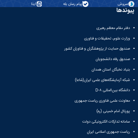
سروش
پیام رسان بله
ایتا
پیوندها
دفتر مقام معظم رهبری
وزارت علوم، تحقیقات و فناوری
صندوق حمایت از پژوهشگران و فناوران کشور
صندوق رفاه دانشجویان
بنیاد نخبگان استان همدان
شبکه آزمایشگاه‌های علمی ایران(شاعا)
دانشگاه بین‌المللی D-۸
معاونت علمی فناوری ریاست جمهوری
پورتال امام خمینی (ره)
سامانه تدارکات الکترونیکی دولت
ریاست جمهوری اسلامی ایران