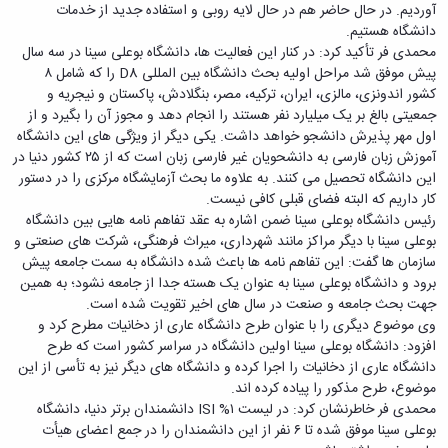
زمین
آزمایشگاه
و
آوردیم. در حال حاضر هم در حال لایه روبی و استفاده جدید از خدمات
دانشگاه
آموزش
معظم
چمن
باستان
حسابداری
دانشگاه هستیم.
(محمد)
کارکنان
رهبری
شناسی
سالن‌های
رزن
محمدی فر تأکید کرد: در کنار این فعالیت ها، دانشگاه بوعلی سینا در سه سال
سایر
تماس
ورزشی
آزمایشگاه
صنایع
پیش موفق شد مراحل اولیه بحث دانشگاه بین المللی D8 را که شامل ۸
تقویم
با
تفریحی-
هوش
غذایی
کشور اندونزی، مالزی، ایران، ترکیه، مصر، بنگلادش، پاکستان و نیجریه و
آموزشی
دانشگاه
سیاحتی
ربات
بهار
جمعیتی بالغ بر یک میلیارد نفر هستند را انجام دهد و مجوز آن را بگیرد و از
نظامنامه
روابط
باغ
و
مجتمع
اول مهر پذیرش دانشجو خواهد داشت. یکی دیگر از ویژگی های این دانشگاه
اخلاق
عمومی
دانشگاه
بینایی
آموزش
آموزش زبان فارسی به دانشحویان غیر فارسی زبان است که از ۲۵ کشور دنیا در
آموزش
آدرس
موزه
آزمایشگاه
عالی
این دانشگاه تحصیل می کنند. به علاوه ما بحث آزمایشگاه مرکزی را در دستور
دانش‌آموختگان
دانشکده‌ها
تاریخ
ژئوماتیک
فاطمیه
کار داریم که البته فضای قبلی کافی نیست.
شماره
طبیعی
پژوهش
نهاوند
رئیس دانشگاه بوعلی سینا ضمن اشاره به عقد تفاهم نامه هایی بین دانشگاه
تلفن‌ها
کتابخانه
(ویژه
بوعلی سینا با دیگر مراکز مانند شهرداری، میراث فرهنگی، شرکت های صنعتی و
مرکزی
دختران)
سازمان ها گفت: این تفاهم نامه ها باعث شده دانشگاه به سمت جامعه پیش
و
برود و دانشگاه بوعلی سینا به عنوان یک هسته جدا از جامعه نشود؛ به همین
مرکز
جهت بحث جامعه و صنعت در سال های اخیر تقویت شده است.
اسناد
وی موضوع دیگری را با عنوان طرح دانشگاه عاری از دخانیات مطرح کرد و
پایان
افزود: دانشگاه بوعلی سینا اولین دانشگاه در سراسر کشور است که طرح
نامه
دانشگاه عاری از دخانیات را اجرا کرده و دانشگاه های دیگر نیز به تأسی از این
و
موضوع، طرح مذکور را پیاده کرده اند.
رساله
محمدی فر خاطرنشان کرد: در لیست ۱% ISI دانشمندان برتر دنیا، دانشگاه
علم
بوعلی سینا موفق شده تا ۶ نفر از این دانشمندان را در جمع اعضای هیأت
سنجی