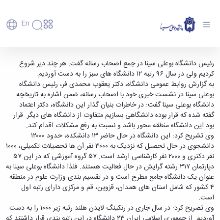
En
دانشگاه
دانشگاه
آموزش
دانشگاه بوعلی سینا، رتبه ۱۲ دانشگاه های سبز
رئیس دانشگاه بوعلی سینا در جمع اصحاب رسانه گفت: هر چند دیر شروع
پذیرش
تاریخچه
پژوهش
کردیم ولی در سال ۹۶ رتبه ۱۲ دانشگاه های سبز را به دست آوردیم.
کشور - دانشگاه بوعلی سینا همدان
فناوری و
کارشناسی
دانشکده‌ها
و
به گزارش روابط عمومی دانشگاه، دکتر یعقوب محمدی فر، رئیس دانشگاه
پردیس
کارآفرینی
رفاهی
تحصیلات
معرفی
بوعلی سینا در نشست خبری خود با اصحاب رسانه، ضمن اشاره به تاریخچه
اصلی
رفاهی
دفتر
اعضای
تکمیلی
برنامه
دانشگاه بوعلی سینا گفت: در خاطرات بنیان گذار این دانشگاه، دکتر اعتماد
پرسنل
مهندسی
هیأت
ارتباط
پسا
راهبردی
گفته شده که قرار بوده دانشگاهی بسازیم متفاوت از دانشگاه های دیگر. قرار
اداره
علمی
کشاورزی
با
دکترا
دانشگاه
بود این دانشگاه منطقه محور باشد و نسبت به رفع مشکلات اقدام کند.
کارکنان
رفاه
شیمی
صنعت
استعدادهای
نقشه
وی تشریح کرد: این دانشگاه در حال حاضر ۱۳ دانشکده، حدود ۱۲۰۰۰
دانشجویان
کارکنان
و
پردیس
درخشان
دانشگاه
فارغ
دانشجوی در حال تحصیل که نزدیک به ۳۰۰۰ نفر آن ها تحصیلات تکمیلی، ۱۰۰۰
مهمانسرای
علوم
علم
دانشجویان
ساختار
التحصیلان
نفر دکتری و ۲۰۰۰ نفر کارشناسی ارشد است. ۵۷ گروه آموزشی که در این ۵۷
دانشگاه
نفت
و
غیرایرانی
سازمانی
فوق
دپارتمان ۳۱۷ رشته گرایش در حال فعالیت هستند. فلذا دانشگاه بوعلی سینا به
رفاهی
علوم
فناوری
مهمانی
سازمان
برنامه
عنوان یک دانشگاه جامع مطرح است و در تقسیم بندی وزارت علوم در منطقه
دانشجویان
انسانی
مراکز
فعالیت‌های
دانشگاه
و
پایگاه
مدیریت
۴ کشور که شامل استان های همدان، قزوین، قم و مرکزی دارای رتبه اول
تحقیقات
هنر
دانشجویی
حوزه
خبری
انتقال
امور
است.
و فناوری
و
انجمن‌های
بسنا
ریاست
حمایت‌های
دانشجویان
وی تصریح کرد: در سال جاری در رنکینگ لایدن هلند رتبه زیر ۱۰۰۰ را به دست
پژوهشکده
معماری
پیشخوان
علمی
معاونت
تحصیلی
مرکز
آوردیم. از جمهوری اسلامی ایران ۲۳ دانشگاه در این رتبه بندی قرار داشتند که
شیمی
احراز