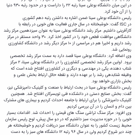
دامپزشکی
دانشجویی
توسعه
تحصیل
مشاوره
در این میان دانشگاه بوعلی سینا رتبه ۲۲ را داراست و در حدود رتبه ۹۳۰ دنیا
گیاهی
هویت
علوم
تشکل‌های
مدیریت
در
و
را از آن خود کرد.
ارتباط
پژوهشکده
پایه
اسلامی
و
دانشگاه
با ما
سبک
رئیس دانشگاه بوعلی سینا ضمن اشاره به داشتن رتبه دهم کشوری
آب
علوم
دانشجویان
پشتیبانی
D8
روابط
زندگی
در ISC گفت: خوشبختانه در سال جاری فعالیت های خوبی در رابطه با
مرکز
اقتصادی
نشریات
معاونت
رشته‌های
بین
مرکز
کارآفرینی داشتیم. مرکز رشد دانشگاه بوعلی سینا به عنوان سیزدهمین مرکز رشد
آپا
و
دانشجویی
تحصیلی
آموزشی
الملل
بهداشت
دانشگاهی موافقت قطعی خود را در کشور اخذ کرد. ۳۰ واحد مستقر در مرکز
دانشگاه
اجتماعی
کانون‌های
کارشناسی
و
(قدم
و
رشد داریم و اخیرا هم در مراسمی از ۱۰ مرکز دیگر رشد در دانشگاه کشاورزی
بوعلی
علوم
فرهنگی
تحصیلات
الآن)
تحصیلات
درمان
رونمایی شد.
سینا
ورزشی
فعالیت‌های
Apply
تکمیلی
تکمیلی
خوابگاه‌های
وی اضافه کرد: دانشگاه بوعلی سینا قصد دارد به سمت مرکز رشد تخصصی
آزمایشگاه
دانشکده
Now
داوطلبانه
آموزش‌های
معاونت
های
دانشجویی
برود. اولین مرکز رشد تخصصی کشاورزی را در دانشگاه بوعلی سینا، ۲ مرکز
های
سمن‌های
آزاد
دانشجویی
تحقیقاتی
سلف
شتاب دهنده، یکی در مهندسی و دیگری در کشاورزی افتتاح شده است که
اقماری
مرتبط
برنامه‌های
معاونت
آزمایشگاه
فنی
سرویس
وظیفه شتابدهی رشد را بر عهده دارند و نقطه حائل ارتباط بخش علمی و
بنیاد
آموزشی
پژوهش
مرکزی
ورزش و
و
بخش بازاری خواهد بود.
خیرین
آموزش
و
آزمایشگاه
سرگرمی
مهندسی
رئیس دانشگاه بوعلی سینا در بحث ارتباط با صنعت و کلینیک دامپزشکی نیز،
حامی
زبان
فناوری
اداره
تنش
کبودرآهنگ
گفت: بخش صنایع دستی در دانشکده فنی تویسرکان افتتاح شد. همچنین
دانشگاه
فارسی
معاونت
تربیت
پسماند
فنی
کلینیک دامپزشکی را برای ارتباط با جامعه احداث کردیم و بیماری های مشترک
بوعلی
به
فرهنگی
بدنی
آزمایشگاه
و
بین دام و انسان را در آن بررسی کردیم.
سینا
غیرفارسی‌زبانان
و
و
مقاومت
منابع
وی افزود: مرکز سنگ تراشی سنگ های قیمتی را احداث شد. اقدامات بسیار
مؤسسه
آموزش‌های
اجتماعی
فوق
مصالح
طبیعی
خوبی را در حوزه مدیریت سبز داشتیم که در دو سال پیش، لوح رئیس سازمان
حمایت
کاربردی
نهاد
برنامه
آزمایشگاه
تویسرکان
محیط زیست کشور را به عنوان دانشگاه سبز دریافت کردیم و خوشبختانه هر
های
و
نمایندگی
مواد
استخر
مدیریت
چند دیر شروع کردیم ولی در سال ۹۶ رتبه ۱۲ دانشگاه های سبز را به دست
مردمی
الکترونیکی
مقام