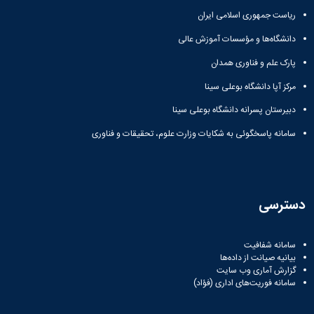
زمین
آزمایشگاه
و
دانشگاه
آموزش
معظم
ریاست جمهوری اسلامی ایران
چمن
باستان
حسابداری
(محمد)
کارکنان
رهبری
شناسی
سالن‌های
رزن
سایر
دانشگاه‌ها و مؤسسات آموزش عالی
تماس
ورزشی
آزمایشگاه
صنایع
تقویم
با
تفریحی-
هوش
پارک علم و فناوری همدان
غذایی
آموزشی
دانشگاه
سیاحتی
ربات
بهار
نظامنامه
روابط
مرکز آپا دانشگاه بوعلی سینا
باغ
و
مجتمع
اخلاق
عمومی
دانشگاه
بینایی
آموزش
آموزش
دبیرستان پسرانه دانشگاه بوعلی سینا
آدرس
موزه
آزمایشگاه
عالی
دانش‌آموختگان
دانشکده‌ها
تاریخ
سامانه پاسخگوئی به شکایات وزارت علوم، تحقیقات و فناوری
ژئوماتیک
فاطمیه
شماره
طبیعی
پژوهش
نهاوند
تلفن‌ها
کتابخانه
(ویژه
مرکزی
دختران)
و
دسترسی
مرکز
اسناد
پایان
سامانه شفافیت
نامه
بیانیه صیانت از داده‌ها
و
گزارش آماری وب‌ سایت
رساله
سامانه فوریت‌های اداری (فؤاد)
علم
سنجی