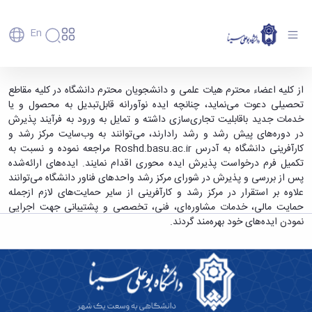
En
دانشگاه
دانشگاه
آموزش
دعوت از کلیه اعضاء محترم هیات علمی و
از کلیه اعضاء محترم هیات علمی و دانشجویان محترم دانشگاه در کلیه مقاطع
پذیرش
تاریخچه
پژوهش
تحصیلی دعوت می‌نماید، چنانچه ایده نوآورانه قابل‌تبدیل به محصول و یا
دانشجویان محترم دانشگاه در کلیه مقاطع
فناوری و
کارشناسی
دانشکده‌ها
و
خدمات جدید باقابلیت تجاری‌سازی داشته و تمایل به ورود به فرآیند پذیرش
تحصیلی جهت ارائه ایده - دانشگاه بوعلی سینا
پردیس
کارآفرینی
رفاهی
تحصیلات
معرفی
در دوره‌های پیش رشد و رشد رادارند، می‌توانند به وب‌سایت مرکز رشد و
اصلی
رفاهی
دفتر
اعضای
تکمیلی
همدان
برنامه
کارآفرینی دانشگاه به آدرس Roshd.basu.ac.ir مراجعه نموده و نسبت به
پرسنل
مهندسی
هیأت
ارتباط
پسا
راهبردی
تکمیل فرم درخواست پذیرش ایده محوری اقدام نمایند. ایده‌های ارائه‌شده
اداره
علمی
کشاورزی
با
دکترا
دانشگاه
پس از بررسی و پذیرش در شورای مرکز رشد واحدهای فناور دانشگاه می‌توانند
کارکنان
رفاه
شیمی
صنعت
استعدادهای
نقشه
علاوه بر استقرار در مرکز رشد و کارآفرینی از سایر حمایت‌های لازم ازجمله
دانشجویان
کارکنان
و
پردیس
درخشان
دانشگاه
فارغ
حمایت مالی، خدمات مشاوره‌ای، فنی، تخصصی و پشتیبانی جهت اجرایی
مهمانسرای
علوم
علم
دانشجویان
ساختار
التحصیلان
نمودن ایده‌های خود بهره‌مند گردند.
دانشگاه
نفت
و
غیرایرانی
سازمانی
فوق
رفاهی
علوم
فناوری
مهمانی
سازمان
برنامه
دانشجویان
انسانی
مراکز
فعالیت‌های
دانشگاه
و
پایگاه
مدیریت
تحقیقات
هنر
دانشجویی
حوزه
خبری
انتقال
امور
و فناوری
و
انجمن‌های
بسنا
ریاست
حمایت‌های
دانشجویان
پژوهشکده
معماری
پیشخوان
علمی
معاونت
تحصیلی
مرکز
شیمی
احراز