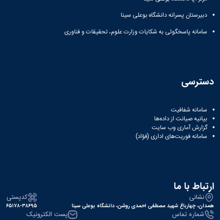
زمین
آزمایشگاه
و
دانشگاه
آموزش
معظم
چمن
باستان
حسابداری
دبیرستان پسرانه دانشگاه بوعلی سینا
(محمد)
کارکنان
رهبری
شناسی
سالن‌های
رزن
سایر
تماس
سامانه پاسخگوئی به شکایات وزارت علوم، تحقیقات و فناوری
ورزشی
آزمایشگاه
صنایع
تقویم
با
تفریحی-
هوش
غذایی
آموزشی
دانشگاه
سیاحتی
ربات
بهار
نظامنامه
روابط
باغ
و
مجتمع
اخلاق
عمومی
دانشگاه
بینایی
آموزش
آموزش
آدرس
دسترسی
موزه
آزمایشگاه
عالی
دانش‌آموختگان
دانشکده‌ها
تاریخ
ژئوماتیک
فاطمیه
شماره
طبیعی
پژوهش
نهاوند
تلفن‌ها
سامانه شفافیت
کتابخانه
(ویژه
بیانیه صیانت از داده‌ها
مرکزی
دختران)
گزارش آماری وب‌ سایت
و
سامانه فوریت‌های اداری (فؤاد)
مرکز
اسناد
پایان
نامه
ارتباط با ما
و
نشانی
کدپستی
رساله
همدان، چهارباغ شهید مصطفی احمدی روشن، دانشگاه بوعلی سینا
۶۵۱۷۸-۳۸۶۹۵
علم
شماره تماس
پست الکترونیک
سنجی