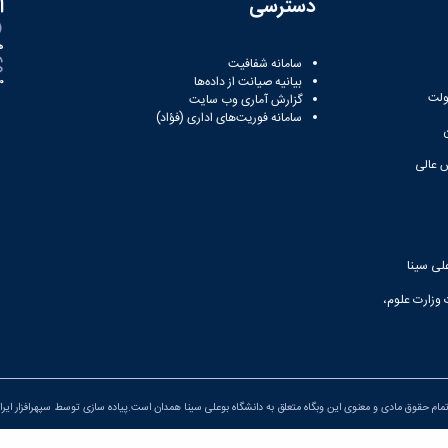
دسترسی
ا
ه
سامانه شفافیت
بیانیه صیانت از داده‌ها
81
ولت
گزارش آماری وب‌ سایت
سامانه فوریت‌های اداری (فؤاد)
 عالی
لی سینا
 وزارت علوم،
مام حقوق مادی و معنوی این وبگاه متعلق به دانشگاه بوعلی سینا همدان است.پیاده سازی توسط
سپهرافزار ایرا