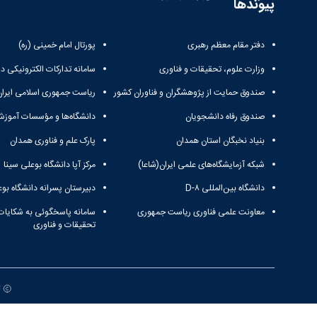
پیوندها
دفتر مقام معظم رهبری
پورتال امام خمینی (ره)
وزارت علوم، تحقیقات و فناوری
سامانه تدارکات الکترونیکی د
صندوق حمایت از پژوهشگران و فناوران کشور
ریاست جمهوری اسلامی ایران
صندوق رفاه دانشجویان
دانشگاه‌ها و مؤسسات آموزش
بنیاد نخبگان استان همدان
پارک علم و فناوری همدان
شبکه آزمایشگاه‌های علمی ایران(شاعا)
مرکز آپا دانشگاه بوعلی سینا
دانشگاه بین‌المللی D-۸
دبیرستان پسرانه دانشگاه بوع
معاونت علمی فناوری ریاست جمهوری
سامانه پاسخگوئی به شکایات
تحقیقات و فناوری
ت