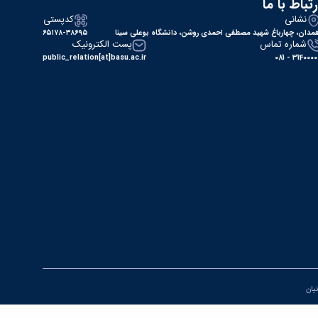
رتباط با ما
نشانی
کدپستی
مدان، چهارباغ شهید مصطفی احمدی روشن، دانشگاه بوعلی سینا
۶۵۱۷۸-۳۸۶۹۵
شماره تماس
پست الکترونیک
public_relation[at]basu.ac.ir
31400000 - 0
نیان