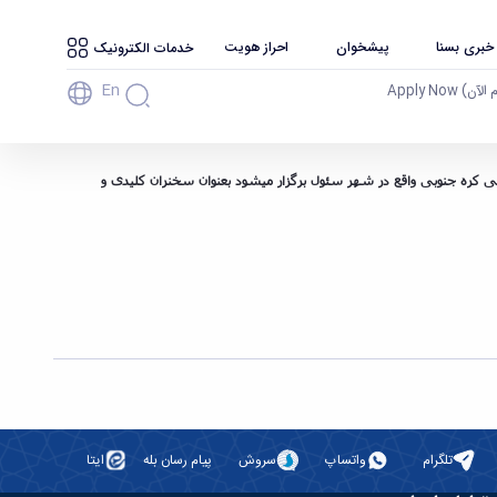
 خبری بسنا
پیشخوان
احراز هویت
خدمات الکترونیک
En
آن) Apply Now
اه بوعلی سینا همدان
 کره جنوبی واقع در شهر سئول برگزار میشود بعنوان سخنران کلیدی و
تلگرام
واتساپ
سروش
پیام رسان بله
ایتا