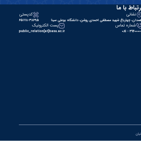
رتباط با ما
نشانی
کدپستی
مدان، چهارباغ شهید مصطفی احمدی روشن، دانشگاه بوعلی سینا
۶۵۱۷۸-۳۸۶۹۵
شماره تماس
پست الکترونیک
public_relation[at]basu.ac.ir
31400000 - 0
نیان