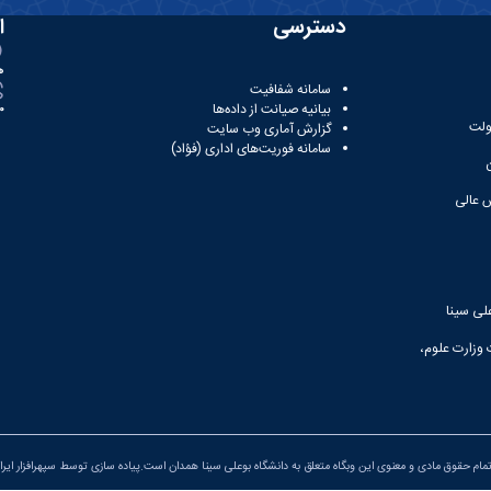
دسترسی
ا
ه
سامانه شفافیت
بیانیه صیانت از داده‌ها
81
ولت
گزارش آماری وب‌ سایت
سامانه فوریت‌های اداری (فؤاد)
 عالی
لی سینا
 وزارت علوم،
مام حقوق مادی و معنوی این وبگاه متعلق به دانشگاه بوعلی سینا همدان است.پیاده سازی توسط
سپهرافزار ایرا