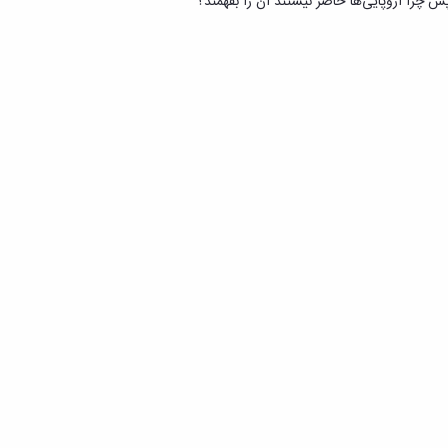
س چرا اروپایی‌ها حاضر نیستند آن را بفهمند؟