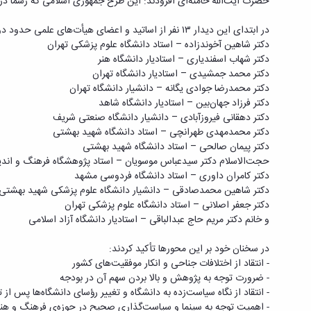
حضرت آیت‌الله خامنه‌ای افزودند: این طرح جمهوری اسلامی که رسماً در
در ابتدای این دیدار ۱۳ نفر از اساتید و اعضای هیأت‌های علمی حدود دو ساعت به بیان مطالب و دغدغه‌های خود پرداختند. آقایان:
دکتر شاهین آخوندزاده – استاد دانشگاه علوم پزشکی تهران
دکتر شهاب اسفندیاری – استادیار دانشگاه هنر
دکتر محمد جمشیدی – استادیار دانشگاه تهران
دکتر محمدرضا جوادی یگانه – دانشیار دانشگاه تهران
دکتر فرزاد جهان‌بین – استادیار دانشگاه شاهد
دکتر دهقانی فیروزآبادی – دانشیار دانشگاه صنعتی شریف
دکتر محمدمهدی طهرانچی – استاد دانشگاه شهید بهشتی
دکتر پیمان صالحی – استاد دانشگاه شهید بهشتی
حجت‌الاسلام دکتر سیدعباس موسویان – استاد پژوهشگاه فرهنگ و اند
دکتر کامران داوری – استاد دانشگاه فردوسی مشهد
دکتر شاهین محمدصادقی – دانشیار دانشگاه علوم پزشکی شهید بهشتی
دکتر جعفر اصلانی – استاد دانشگاه علوم پزشکی تهران
و خانم دکتر مریم حاج عبدالباقی – استادیار دانشگاه آزاد اسلامی
در سخنان خود بر این محورها تأکید کردند:
- انتقاد از اختلافات جناحی و انکار موفقیت‌های کشور
- ضرورت توجه به پژوهش و بالا بردن سهم آن در بودجه
- انتقاد از نگاه سیاست‌زده به دانشگاه و تغییر رؤسای دانشگاه‌ها پس از ت
- اهمیت توجه به سینما و سیاست‌گذاری صحیح در حوزه‌ی فرهنگ و هنر