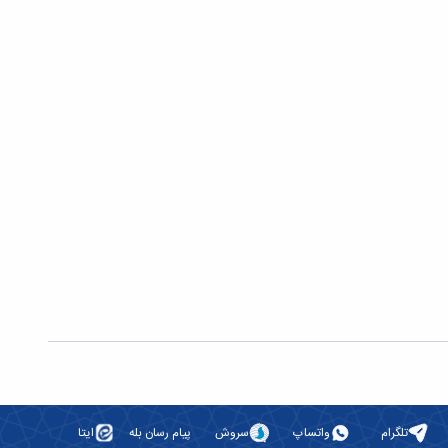
تلگرام
واتساپ
سروش
پیام رسان بله
ایتا