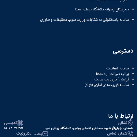
زمین
آزمایشگاه
و
دانشگاه
آموزش
معظم
چمن
باستان
حسابداری
دبیرستان پسرانه دانشگاه بوعلی سینا
(محمد)
کارکنان
رهبری
شناسی
سالن‌های
رزن
سایر
تماس
سامانه پاسخگوئی به شکایات وزارت علوم، تحقیقات و فناوری
ورزشی
آزمایشگاه
صنایع
تقویم
با
تفریحی-
هوش
غذایی
آموزشی
دانشگاه
سیاحتی
ربات
بهار
نظامنامه
روابط
باغ
و
مجتمع
اخلاق
عمومی
دانشگاه
بینایی
آموزش
آموزش
آدرس
دسترسی
موزه
آزمایشگاه
عالی
دانش‌آموختگان
دانشکده‌ها
تاریخ
ژئوماتیک
فاطمیه
شماره
طبیعی
پژوهش
نهاوند
تلفن‌ها
سامانه شفافیت
کتابخانه
(ویژه
بیانیه صیانت از داده‌ها
مرکزی
دختران)
گزارش آماری وب‌ سایت
و
سامانه فوریت‌های اداری (فؤاد)
مرکز
اسناد
پایان
نامه
ارتباط با ما
و
نشانی
کدپستی
رساله
همدان، چهارباغ شهید مصطفی احمدی روشن، دانشگاه بوعلی سینا
۶۵۱۷۸-۳۸۶۹۵
علم
شماره تماس
پست الکترونیک
سنجی