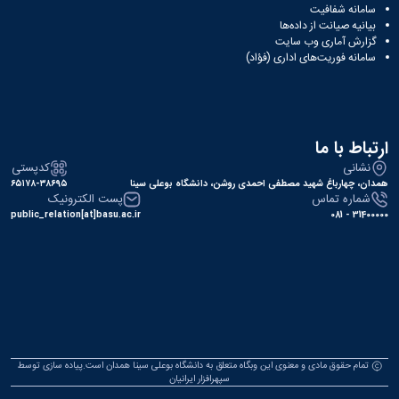
سامانه شفافیت
همایش‌ها
بیانیه صیانت از داده‌ها
انتشارات
گزارش آماری وب‌ سایت
دانشگاه
سامانه فوریت‌های اداری (فؤاد)
نشر
کتب
مجلات
علمی
فصلنامه
ارتباط با ما
معاونت
نشانی
کدپستی
پژوهش
همدان، چهارباغ شهید مصطفی احمدی روشن، دانشگاه بوعلی سینا
۶۵۱۷۸-۳۸۶۹۵
و
شماره تماس
پست الکترونیک
فناوری
public_relation[at]basu.ac.ir
31400000 - 081
تمام حقوق مادی و معنوی این وبگاه متعلق به دانشگاه بوعلی سینا همدان است.پیاده سازی توسط
سپهرافزار ایرانیان