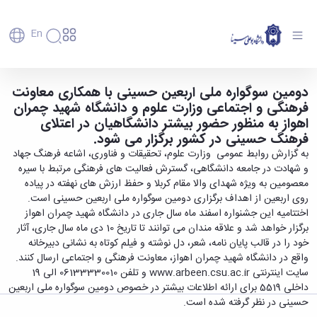
En
دانشگاه
دانشگاه
آموزش
فراخوان شرکت در دومین سوگواره ملی اربعین
دومین سوگواره ملی اربعین حسینی با همکاری معاونت
پذیرش
تاریخچه
پژوهش
فرهنگی و اجتماعی وزارت علوم و دانشگاه شهید چمران
حسینی منتشر شد - دانشگاه بوعلی سینا همدان
فناوری و
کارشناسی
دانشکده‌ها
و
اهواز به منظور حضور بیشتر دانشگاهیان در اعتلای
پردیس
کارآفرینی
رفاهی
تحصیلات
معرفی
فرهنگ حسینی در کشور برگزار می شود.
اصلی
رفاهی
دفتر
اعضای
تکمیلی
برنامه
به گزارش روابط عمومی وزارت علوم، تحقیقات و فناوری، اشاعه فرهنگ جهاد
پرسنل
مهندسی
هیأت
ارتباط
پسا
راهبردی
اداره
و شهادت در جامعه دانشگاهی، گسترش فعالیت های فرهنگی مرتبط با سیره
علمی
کشاورزی
با
دکترا
دانشگاه
کارکنان
رفاه
معصومین به ویژه شهدای والا مقام کربلا و حفظ ارزش های نهفته در پیاده
شیمی
صنعت
استعدادهای
نقشه
دانشجویان
کارکنان
روی اربعین از اهداف برگزاری دومین سوگواره ملی اربعین حسینی است.
و
پردیس
درخشان
دانشگاه
فارغ
مهمانسرای
اختتامیه این جشنواره اسفند ماه سال جاری در دانشگاه شهید چمران اهواز
علوم
علم
دانشجویان
ساختار
التحصیلان
دانشگاه
برگزار خواهد شد و علاقه مندان می توانند تا تاریخ 10 دی ماه سال جاری، آثار
نفت
و
غیرایرانی
سازمانی
فوق
رفاهی
خود را در قالب پایان نامه، شعر، دل نوشته و فیلم کوتاه به نشانی دبیرخانه
علوم
فناوری
مهمانی
سازمان
برنامه
دانشجویان
واقع در دانشگاه شهید چمران اهواز، معاونت فرهنگی و اجتماعی ارسال کنند.
انسانی
مراکز
فعالیت‌های
دانشگاه
و
پایگاه
مدیریت
سایت اینترنتی www.arbeen.csu.ac.ir و تلفن 06133330010 الی 19
تحقیقات
هنر
دانشجویی
حوزه
خبری
انتقال
امور
و فناوری
داخلی 5519 برای ارائه اطلاعات بیشتر در خصوص دومین سوگواره ملی اربعین
و
انجمن‌های
بسنا
ریاست
حمایت‌های
دانشجویان
پژوهشکده
حسینی در نظر گرفته شده است.
معماری
پیشخوان
علمی
معاونت
تحصیلی
مرکز
شیمی
احراز