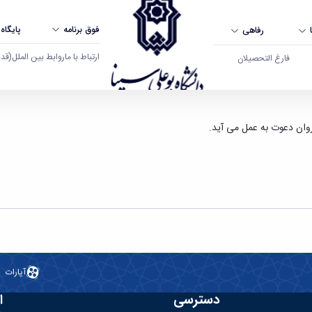
فوق برنامه
پایگاه
رفاهی
ارتباط با ما
روابط بین الملل
(قدم ال
فارغ التحصیلان
بوعلی سینا همدان
روان دعوت به عمل می آید.
آپارات
دسترسی
ا