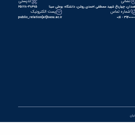
نشانی
کدپستی
مدان، چهارباغ شهید مصطفی احمدی روشن، دانشگاه بوعلی سینا
۶۵۱۷۸-۳۸۶۹۵
شماره تماس
پست الکترونیک
public_relation[at]basu.ac.ir
31400000 - 0
نیان