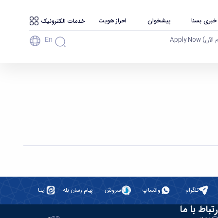
 خبری بسنا
پیشخوان
احراز هویت
خدمات الکترونیک
En
آن) Apply Now
تلگرام
واتساپ
سروش
پیام رسان بله
ایتا
رتباط با ما