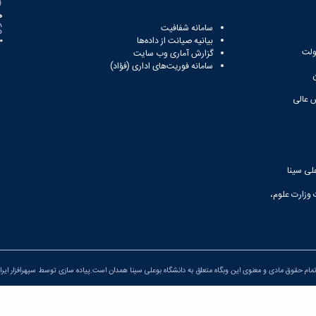
ه
سامانه شفافیت
بیانیه صیانت از داده‌ها
81
ولت
گزارش آماری وب‌ سایت
سامانه فوریت‌های اداری (فؤاد)
 عالی
لی سینا
 وزارت علوم،
مام حقوق مادی و معنوی این وبگاه متعلق به دانشگاه بوعلی سینا همدان است.پیاده سازی توسط
سپهرافزار ایرا