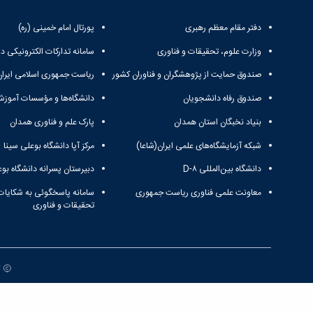
دفتر مقام معظم رهبری
پورتال امام خمینی (ره)
وزارت علوم، تحقیقات و فناوری
سامانه تدارکات الکترونیکی د
صندوق حمایت از پژوهشگران و فناوران کشور
ریاست جمهوری اسلامی ایران
صندوق رفاه دانشجویان
دانشگاه‌ها و مؤسسات آموزش
بنیاد نخبگان استان همدان
پارک علم و فناوری همدان
شبکه آزمایشگاه‌های علمی ایران(شاعا)
مرکز آپا دانشگاه بوعلی سینا
دانشگاه بین‌المللی D-۸
دبیرستان پسرانه دانشگاه بوع
معاونت علمی فناوری ریاست جمهوری
سامانه پاسخگوئی به شکایات
تحقیقات و فناوری
ت