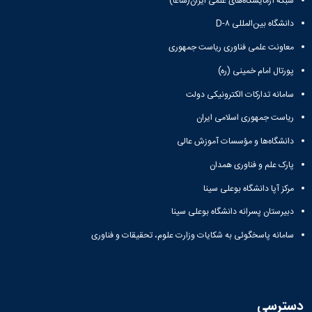
شبکه آزمایشگاه‌های علمی ایران(شاعا)
زمین
آزمایشگاه
و
دانشگاه
آموزش
معظم
چمن
باستان
حسابداری
(محمد)
کارکنان
دانشگاه بین‌المللی D-۸
رهبری
شناسی
سالن‌های
رزن
سایر
تماس
ورزشی
آزمایشگاه
معاونت علمی فناوری ریاست جمهوری
صنایع
تقویم
با
تفریحی-
هوش
غذایی
آموزشی
دانشگاه
پورتال امام خمینی (ره)
سیاحتی
ربات
بهار
نظامنامه
روابط
باغ
و
مجتمع
سامانه تدارکات الکترونیکی دولت
اخلاق
عمومی
دانشگاه
بینایی
آموزش
آموزش
آدرس
موزه
ریاست جمهوری اسلامی ایران
آزمایشگاه
عالی
دانش‌آموختگان
دانشکده‌ها
تاریخ
ژئوماتیک
فاطمیه
شماره
دانشگاه‌ها و مؤسسات آموزش عالی
طبیعی
پژوهش
نهاوند
تلفن‌ها
کتابخانه
پارک علم و فناوری همدان
(ویژه
مرکزی
دختران)
مرکز آپا دانشگاه بوعلی سینا
و
مرکز
دبیرستان پسرانه دانشگاه بوعلی سینا
اسناد
پایان
سامانه پاسخگوئی به شکایات وزارت علوم، تحقیقات و فناوری
نامه
و
رساله
علم
دسترسی
سنجی