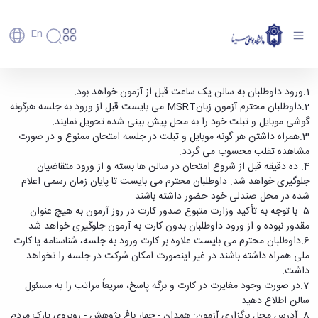
En
دانشگاه
دانشگاه
آموزش
قابل توجه داوطلبان شرکت در آزمون زبان MSRT
1.ورود داوطلبان به سالن یک ساعت قبل از آزمون خواهد بود.
پذیرش
تاریخچه
پژوهش
2.داوطلبان محترم آزمون زبانMSRT می بایست قبل از ورود به جلسه هرگونه
روز جمعه مورخ 96/10/8 دانشگاه بوعلی سینا -
فناوری و
کارشناسی
دانشکده‌ها
و
گوشی موبایل و تبلت خود را به محل پیش بینی شده تحویل نمایند.
دانشگاه بوعلی سینا همدان
پردیس
کارآفرینی
رفاهی
تحصیلات
معرفی
3.همراه داشتن هر گونه موبایل و تبلت در جلسه امتحان ممنوع و در صورت
اصلی
رفاهی
دفتر
اعضای
تکمیلی
برنامه
مشاهده تقلب محسوب می گردد.
پرسنل
مهندسی
هیأت
ارتباط
پسا
راهبردی
4. ده دقیقه قبل از شروع امتحان در سالن ها بسته و از ورود متقاضیان
اداره
علمی
کشاورزی
با
دکترا
دانشگاه
جلوگیری خواهد شد. داوطلبان محترم می بایست تا پایان زمان رسمی اعلام
کارکنان
رفاه
شیمی
صنعت
استعدادهای
نقشه
شده در محل صندلی خود حضور داشته باشند.
دانشجویان
کارکنان
و
پردیس
درخشان
دانشگاه
فارغ
5. با توجه به تأکید وزارت متبوع صدور کارت در روز آزمون به هیچ عنوان
مهمانسرای
علوم
علم
دانشجویان
ساختار
التحصیلان
مقدور نبوده و از ورود داوطلبان بدون کارت به آزمون جلوگیری خواهد شد.
دانشگاه
نفت
و
غیرایرانی
سازمانی
فوق
6.داوطلبان محترم می بایست علاوه بر کارت ورود به جلسه، شناسنامه یا کارت
رفاهی
علوم
فناوری
مهمانی
سازمان
برنامه
ملی همراه داشته باشند در غیر اینصورت امکان شرکت در جلسه را نخواهد
دانشجویان
انسانی
مراکز
فعالیت‌های
دانشگاه
و
پایگاه
مدیریت
داشت.
تحقیقات
هنر
دانشجویی
حوزه
خبری
انتقال
امور
7.در صورت وجود مغایرت در کارت و برگه پاسخ، سریعاً مراتب را به مسئول
و فناوری
و
انجمن‌های
بسنا
ریاست
حمایت‌های
دانشجویان
سالن اطلاع دهید
پژوهشکده
معماری
پیشخوان
علمی
معاونت
تحصیلی
مرکز
8. آدرس محل برگزاری آزمون: همدان - چهار باغ پژوهش - روبروی پارک مردم
شیمی
احراز