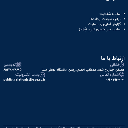
همایش‌ها
انتشارات
سامانه شفافیت
دانشگاه
بیانیه صیانت از داده‌ها
نشر
گزارش آماری وب‌ سایت
کتب
سامانه فوریت‌های اداری (فؤاد)
مجلات
علمی
فصلنامه
معاونت
ارتباط با ما
پژوهش
و
نشانی
کدپستی
فناوری
همدان، چهارباغ شهید مصطفی احمدی روشن، دانشگاه بوعلی سینا
۶۵۱۷۸-۳۸۶۹۵
شماره تماس
پست الکترونیک
public_relation[at]basu.ac.ir
31400000 - 081