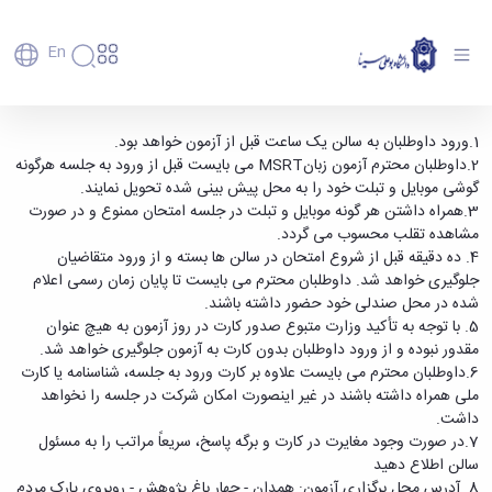
En
دانشگاه
دانشگاه
آموزش
قابل توجه داوطلبان شرکت در آزمون زبان MSRT
1.ورود داوطلبان به سالن یک ساعت قبل از آزمون خواهد بود.
پذیرش
تاریخچه
پژوهش
2.داوطلبان محترم آزمون زبانMSRT می بایست قبل از ورود به جلسه هرگونه
روز جمعه مورخ97/2/21 دانشگاه بوعلی سینا -
فناوری و
کارشناسی
دانشکده‌ها
و
گوشی موبایل و تبلت خود را به محل پیش بینی شده تحویل نمایند.
دانشگاه بوعلی سینا همدان
پردیس
کارآفرینی
رفاهی
تحصیلات
معرفی
3.همراه داشتن هر گونه موبایل و تبلت در جلسه امتحان ممنوع و در صورت
اصلی
رفاهی
دفتر
اعضای
تکمیلی
برنامه
مشاهده تقلب محسوب می گردد.
پرسنل
مهندسی
هیأت
ارتباط
پسا
راهبردی
4. ده دقیقه قبل از شروع امتحان در سالن ها بسته و از ورود متقاضیان
اداره
علمی
کشاورزی
با
دکترا
دانشگاه
جلوگیری خواهد شد. داوطلبان محترم می بایست تا پایان زمان رسمی اعلام
کارکنان
رفاه
شیمی
صنعت
استعدادهای
نقشه
شده در محل صندلی خود حضور داشته باشند.
دانشجویان
کارکنان
و
پردیس
درخشان
دانشگاه
فارغ
5. با توجه به تأکید وزارت متبوع صدور کارت در روز آزمون به هیچ عنوان
مهمانسرای
علوم
علم
دانشجویان
ساختار
التحصیلان
مقدور نبوده و از ورود داوطلبان بدون کارت به آزمون جلوگیری خواهد شد.
دانشگاه
نفت
و
غیرایرانی
سازمانی
فوق
6.داوطلبان محترم می بایست علاوه بر کارت ورود به جلسه، شناسنامه یا کارت
رفاهی
علوم
فناوری
مهمانی
سازمان
برنامه
ملی همراه داشته باشند در غیر اینصورت امکان شرکت در جلسه را نخواهد
دانشجویان
انسانی
مراکز
فعالیت‌های
دانشگاه
و
پایگاه
مدیریت
داشت.
تحقیقات
هنر
دانشجویی
حوزه
خبری
انتقال
امور
7.در صورت وجود مغایرت در کارت و برگه پاسخ، سریعاً مراتب را به مسئول
و فناوری
و
انجمن‌های
بسنا
ریاست
حمایت‌های
دانشجویان
سالن اطلاع دهید
پژوهشکده
معماری
پیشخوان
علمی
معاونت
تحصیلی
مرکز
8. آدرس محل برگزاری آزمون: همدان - چهار باغ پژوهش - روبروی پارک مردم
شیمی
احراز