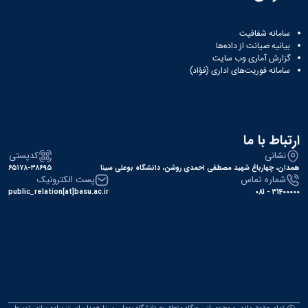
همایش‌ها
انتشارات
سامانه شفافیت
دانشگاه
بیانیه صیانت از داده‌ها
نشر
گزارش آماری وب‌ سایت
کتب
سامانه فوریت‌های اداری (فؤاد)
مجلات
علمی
فصلنامه
معاونت
ارتباط با ما
پژوهش
و
نشانی
کدپستی
فناوری
همدان، چهارباغ شهید مصطفی احمدی روشن، دانشگاه بوعلی سینا
۶۵۱۷۸-۳۸۶۹۵
شماره تماس
پست الکترونیک
public_relation[at]basu.ac.ir
31400000 - 081