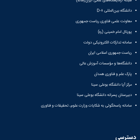
شبکه آزمایشگاه‌های علمی ایران(شاعا)
زمین
آزمایشگاه
و
دانشگاه
آموزش
معظم
چمن
باستان
حسابداری
(محمد)
کارکنان
دانشگاه بین‌المللی D-۸
رهبری
شناسی
سالن‌های
رزن
سایر
تماس
ورزشی
آزمایشگاه
معاونت علمی فناوری ریاست جمهوری
صنایع
تقویم
با
تفریحی-
هوش
غذایی
آموزشی
دانشگاه
پورتال امام خمینی (ره)
سیاحتی
ربات
بهار
نظامنامه
روابط
باغ
و
مجتمع
سامانه تدارکات الکترونیکی دولت
اخلاق
عمومی
دانشگاه
بینایی
آموزش
آموزش
آدرس
موزه
ریاست جمهوری اسلامی ایران
آزمایشگاه
عالی
دانش‌آموختگان
دانشکده‌ها
تاریخ
ژئوماتیک
فاطمیه
شماره
دانشگاه‌ها و مؤسسات آموزش عالی
طبیعی
پژوهش
نهاوند
تلفن‌ها
کتابخانه
پارک علم و فناوری همدان
(ویژه
مرکزی
دختران)
مرکز آپا دانشگاه بوعلی سینا
و
مرکز
دبیرستان پسرانه دانشگاه بوعلی سینا
اسناد
پایان
سامانه پاسخگوئی به شکایات وزارت علوم، تحقیقات و فناوری
نامه
و
رساله
علم
دسترسی
سنجی