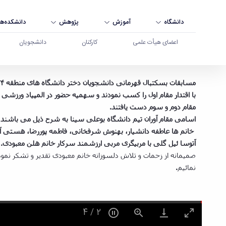
دانشگاه
آموزش
پژوهش
دانشکده‌ها
اعضای هیأت علمی
کارکنان
دانشجویان
قهرمانی تیم بسکتبال دختران دانشجو در مسابقات دانشگاه های منطقه 4 و کسب سهمیه المپیاد ورزشی 
با اقتدار مقام اول را کسب نمودند و سهمیه حضور در المپیاد ورزشی
مقام دوم و سوم دست یافتند.
اسامی مقام آوران تیم دانشگاه بوعلی سینا به شرح ذیل می باشند:
خانم ها عاطفه دانشیار، بهنوش شرفخانی، فاطمه پوررضا، هستی آی
آتوسا ئیل گلی با مربیگری مربی ارزشمند سرکار خانم هلن معبودی.
صمیمانه از زحمات و تلاش دلسوزانه خانم معبودی تقدیر و تشکر نمو
نمائیم
.
4
/
2