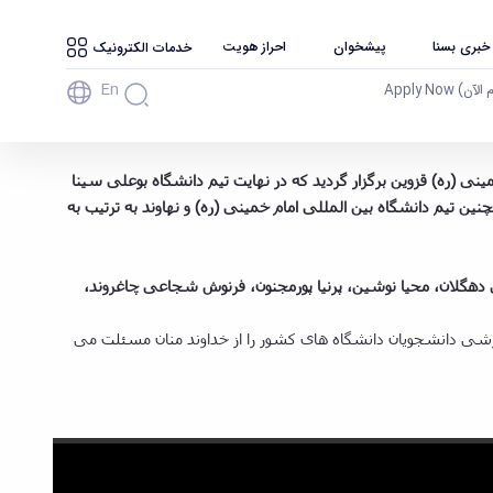
 خبری بسنا
پیشخوان
احراز هویت
خدمات الکترونیک
En
آن) Apply Now
 تاریخ ۲۶ آذر ماه ۱۳۹۶ به میزبانی دانشگاه بین المللی امام خمینی (ره) قزوین برگزار گردید که در نهایت تیم دانشگاه بوعلی سینا
ن تیم دانشگاه بین المللی امام خمینی (ره) و نهاوند به ترتیب به
دهگلان، محیا نوشین، پرنیا پورمجنون، فرنوش شجاعی چاغروند،
ورزشی دانشجویان دانشگاه های کشور را از خداوند منان مسئلت می