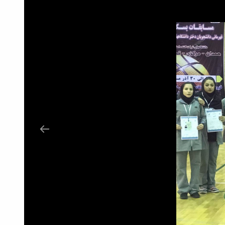
1545906178914516164