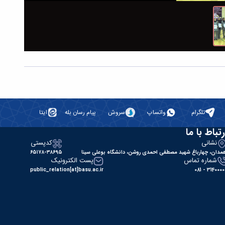
تلگرام
واتساپ
سروش
پیام رسان بله
ایتا
رتباط با ما
نشانی
کدپستی
مدان، چهارباغ شهید مصطفی احمدی روشن، دانشگاه بوعلی سینا
۶۵۱۷۸-۳۸۶۹۵
شماره تماس
پست الکترونیک
public_relation[at]basu.ac.ir
31400000 - 0