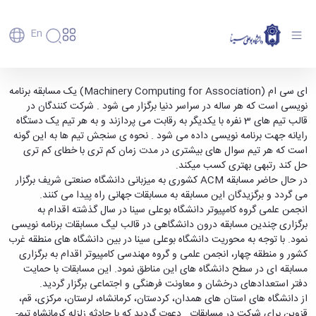
En
دانشگاه
دانشگاه
آموزش
مسابقه برنامه نویسی غرب کشور و منطقه 4،
ای سی ام (Machinery Computing for Association) یک مسابقه برنامه
پذیرش
تاریخچه
پژوهش
نویسی است که هر ساله در سراسر دنیا برگزار می شود . شرکت کنندگان در
دانشگاه بوعلی سینا، 24 و 25 آبان ماه 1396 -
فناوری و
کارشناسی
دانشکده‌ها
و
قالب تیم های 3 نفره با یکدیگر به رقابت می پردازند و به هر تیم یک دستگاه
دانشگاه بوعلی سینا همدان
پردیس
کارآفرینی
رفاهی
تحصیلات
معرفی
رایانه جهت برنامه نویسی داده می شود . نحوه ی سنجش تیم ها به این گونه
اصلی
رفاهی
دفتر
اعضای
تکمیلی
برنامه
است که هر تیم سوال های بیشتری در مدت زمان کم تری با خطای کم تری
پرسنل
مهندسی
هیأت
ارتباط
پسا
راهبردی
حل کند رتبه­ی بهتری کسب می­کند.
اداره
علمی
کشاورزی
با
دکترا
دانشگاه
در حال حاضر مسابقه ACM کشوری به میزبانی دانشگاه صنعتی شریف برگزار
کارکنان
رفاه
شیمی
صنعت
استعدادهای
نقشه
می گردد و برگزیدگان این مسابقه به مسابقات جهانی راه پیدا می کنند.
دانشجویان
کارکنان
و
پردیس
درخشان
دانشگاه
فارغ
انجمن علمی گروه کامپیوتر دانشگاه بوعلی سینا در سال گذشته اقدام به
مهمانسرای
علوم
علم
دانشجویان
ساختار
التحصیلان
برگزاری چندین مسابقه درون دانشگاهی در قالب لیگ مسابقات برنامه نویسی
دانشگاه
نفت
و
غیرایرانی
سازمانی
فوق
نمود. با توجه به محوریت دانشگاه بوعلی سینا در بین دانشگاه های منطقه غرب
رفاهی
علوم
فناوری
مهمانی
سازمان
برنامه
کشور و منطقه چهار، انجمن علمی و گروه مهندسی کامپیوتر اقدام به برگزاری
دانشجویان
انسانی
مراکز
فعالیت‌های
دانشگاه
و
پایگاه
مدیریت
مسابقه ای در سطح دانشگاه های این مناطق نمود. این مسابقات با حمایت
تحقیقات
هنر
دانشجویی
حوزه
خبری
انتقال
امور
دفتر استعدادهای درخشان و معاونت فرهنگی و اجتماعی برگزار گردید.
و فناوری
و
انجمن‌های
بسنا
ریاست
حمایت‌های
دانشجویان
از دانشگاه های استان های همدان، کردستان، کرمانشاه، لرستان، مرکزی، قم،
پژوهشکده
معماری
پیشخوان
علمی
معاونت
تحصیلی
مرکز
قزوین برای شرکت در مسابقات دعوت گردید که با حادثه زلزله کرمانشاه تیم­
شیمی
احراز