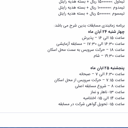
تیماول :15000000 ریال + بسته هدیه رایتل
زمین
آزمایشگاه
و
دانشگاه
آموزش
معظم
تیمدوم :10000000 ریال + بسته هدیه رایتل
چمن
باستان
حسابداری
(محمد)
کارکنان
رهبری
تیمسوم :5000000 ریال + بسته هدیه رایتل
شناسی
سالن‌های
رزن
سایر
تماس
ورزشی
آزمایشگاه
صنایع
تقویم
با
تفریحی-
برنامه زمانبندی مسابقات بدین شرح می باشد:
هوش
غذایی
آموزشی
دانشگاه
سیاحتی
ربات
چهار شنبه 24 آبان ماه
بهار
نظامنامه
روابط
باغ
و
ساعت 15 الی 16 – پذیرش
مجتمع
اخلاق
عمومی
دانشگاه
بینایی
ساعت 16:30 الی 17:30 – مسابقه آزمایشی
آموزش
آموزش
آدرس
موزه
آزمایشگاه
ساعت 18 – حرکت سرویس به سمت محل اسکان
عالی
دانش‌آموختگان
دانشکده‌ها
تاریخ
ژئوماتیک
ساعت 19:30 – شام
فاطمیه
شماره
طبیعی
پژوهش
نهاوند
تلفن‌ها
کتابخانه
پنجشنبه 25 ابان ماه
(ویژه
مرکزی
ساعت 6:30 الی 7 – صبحانه
دختران)
و
ساعت 7:15 – حرکت سرویس از محل اسکان
مرکز
ساعت 8 – شروع مسابقه اصلی
اسناد
ساعت 13- ناهار و نماز
پایان
ساعت 14 الی 15- اختتامیه
نامه
ساعت 15- تحویل گواهی شرکت در مسابقه
و
رساله
علم
سنجی