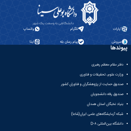
همایش‌ها
انتشارات
دانشگاه
نشر
کتب
آپارات
تلگرام
واتساپ
مجلات
علمی
سروش
پیام رسان بله
ایتا
پیوندها
فصلنامه
معاونت
پژوهش
دفتر مقام معظم رهبری
و
فناوری
وزارت علوم، تحقیقات و فناوری
صندوق حمایت از پژوهشگران و فناوران کشور
صندوق رفاه دانشجویان
بنیاد نخبگان استان همدان
شبکه آزمایشگاه‌های علمی ایران(شاعا)
دانشگاه بین‌المللی D-۸