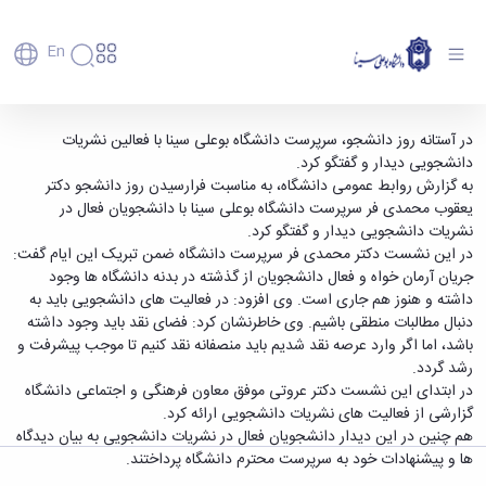
En
دانشگاه
دانشگاه
آموزش
نشست صمیمی دکتر محمدی فر با فعالین نشریات
در آستانه روز دانشجو، سرپرست دانشگاه بوعلی سینا با فعالین نشریات
پذیرش
تاریخچه
پژوهش
دانشجویی دیدار و گفتگو کرد.
دانشجویی - دانشگاه بوعلی سینا همدان
فناوری و
کارشناسی
دانشکده‌ها
و
به گزارش روابط عمومی دانشگاه، به مناسبت فرارسیدن روز دانشجو دکتر
پردیس
کارآفرینی
رفاهی
تحصیلات
معرفی
یعقوب محمدی فر سرپرست دانشگاه بوعلی سینا با دانشجویان فعال در
اصلی
رفاهی
دفتر
اعضای
تکمیلی
برنامه
نشریات دانشجویی دیدار و گفتگو کرد.
پرسنل
مهندسی
هیأت
ارتباط
پسا
راهبردی
در این نشست دکتر محمدی فر سرپرست دانشگاه ضمن تبریک این ایام گفت:
اداره
علمی
کشاورزی
با
دکترا
دانشگاه
جریان آرمان خواه و فعال دانشجویان از گذشته در بدنه دانشگاه ها وجود
کارکنان
رفاه
شیمی
صنعت
استعدادهای
نقشه
داشته و هنوز هم جاری است. وی افزود: در فعالیت های دانشجویی باید به
دانشجویان
کارکنان
و
پردیس
درخشان
دانشگاه
فارغ
دنبال مطالبات منطقی باشیم. وی خاطرنشان کرد: فضای نقد باید وجود داشته
مهمانسرای
علوم
علم
دانشجویان
ساختار
التحصیلان
باشد، اما اگر وارد عرصه نقد شدیم باید منصفانه نقد کنیم تا موجب پیشرفت و
دانشگاه
نفت
و
غیرایرانی
سازمانی
فوق
رشد گردد.
رفاهی
علوم
فناوری
مهمانی
سازمان
برنامه
در ابتدای این نشست دکتر عروتی موفق معاون فرهنگی و اجتماعی دانشگاه
دانشجویان
انسانی
مراکز
فعالیت‌های
دانشگاه
و
پایگاه
مدیریت
گزارشی از فعالیت های نشریات دانشجویی ارائه کرد.
تحقیقات
هنر
دانشجویی
حوزه
خبری
انتقال
امور
هم چنین در این دیدار دانشجویان فعال در نشریات دانشجویی به بیان دیدگاه
و فناوری
و
انجمن‌های
بسنا
ریاست
حمایت‌های
دانشجویان
ها و پیشنهادات خود به سرپرست محترم دانشگاه پرداختند.
پژوهشکده
معماری
پیشخوان
علمی
معاونت
تحصیلی
مرکز
شیمی
احراز