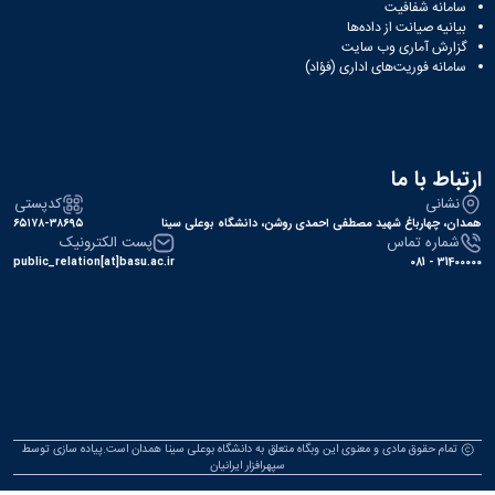
سامانه شفافیت
همایش‌ها
بیانیه صیانت از داده‌ها
انتشارات
گزارش آماری وب‌ سایت
دانشگاه
سامانه فوریت‌های اداری (فؤاد)
نشر
کتب
مجلات
علمی
ارتباط با ما
فصلنامه
معاونت
نشانی
کدپستی
پژوهش
همدان، چهارباغ شهید مصطفی احمدی روشن، دانشگاه بوعلی سینا
۶۵۱۷۸-۳۸۶۹۵
شماره تماس
پست الکترونیک
و
public_relation[at]basu.ac.ir
31400000 - 081
فناوری
تمام حقوق مادی و معنوی این وبگاه متعلق به دانشگاه بوعلی سینا همدان است.پیاده سازی توسط
سپهرافزار ایرانیان