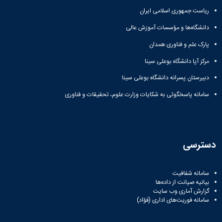
زمین
آزمایشگاه
و
دانشگاه
آموزش
معظم
ریاست جمهوری اسلامی ایران
چمن
باستان
حسابداری
(محمد)
کارکنان
رهبری
شناسی
سالن‌های
رزن
سایر
دانشگاه‌ها و مؤسسات آموزش عالی
تماس
ورزشی
آزمایشگاه
صنایع
تقویم
با
تفریحی-
هوش
پارک علم و فناوری همدان
غذایی
آموزشی
دانشگاه
سیاحتی
ربات
بهار
نظامنامه
روابط
مرکز آپا دانشگاه بوعلی سینا
باغ
و
مجتمع
اخلاق
عمومی
دانشگاه
بینایی
آموزش
آموزش
دبیرستان پسرانه دانشگاه بوعلی سینا
آدرس
موزه
آزمایشگاه
عالی
دانش‌آموختگان
دانشکده‌ها
تاریخ
سامانه پاسخگوئی به شکایات وزارت علوم، تحقیقات و فناوری
ژئوماتیک
فاطمیه
شماره
طبیعی
پژوهش
نهاوند
تلفن‌ها
کتابخانه
(ویژه
مرکزی
دختران)
و
دسترسی
مرکز
اسناد
پایان
سامانه شفافیت
نامه
بیانیه صیانت از داده‌ها
و
گزارش آماری وب‌ سایت
رساله
سامانه فوریت‌های اداری (فؤاد)
علم
سنجی