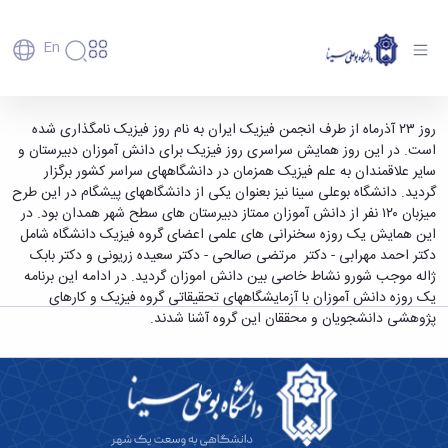
En
دانشگاه
دانشگاه
آموزش
همایش روز فیزیک در روز درب های باز دانشگاه -
روز ۲۳ آذرماه از طرف انجمن فیزیک ایران به نام روز فیزیک نامگذاری شده
پذیرش
تاریخچه
پژوهش
است. در این روز همایش سراسری روز فیزیک برای دانش آموزان دبیرستان و
دانشگاه بوعلی سینا همدان
فناوری و
کارشناسی
دانشکده‌ها
و
سایر علاقمندان به علم فیزیک همزمان در دانشگاههای سراسر کشور برگزار
پردیس
کارآفرینی
رفاهی
تحصیلات
معرفی
گردید. دانشگاه بوعلی سینا نیز بعنوان یکی از دانشگاههای پیشگام در این طرح
اصلی
رفاهی
دفتر
اعضای
تکمیلی
برنامه
میزبان ۱۲۰ نفر از دانش آموزان ممتاز دبیرستان های سطح شهر همدان بود. در
پرسنل
مهندسی
هیأت
ارتباط
پسا
راهبردی
این همایش یک روزه سخنرانی های علمی اعضای گروه فیزیک دانشگاه شامل
اداره
علمی
کشاورزی
با
دکترا
دانشگاه
دکتر احمد مهرابی - دکتر مرتضی صالحی - دکتر سعیده زریونی و دکتر بابک
کارکنان
رفاه
شیمی
صنعت
استعدادهای
نقشه
ژاله موجب شورو نشاط خاصی بین دانش اموزان گردید. در ادامه این برنامه
دانشجویان
کارکنان
و
پردیس
درخشان
دانشگاه
فارغ
یک روزه دانش آموزان با آزمایشگاههای تحقیقاتی گروه فیزیک و کارهای
مهمانسرای
علوم
علم
دانشجویان
ساختار
التحصیلان
پژوهشی دانشجویان و محققان این گروه آشنا شدند.
دانشگاه
نفت
و
غیرایرانی
سازمانی
فوق
رفاهی
علوم
فناوری
مهمانی
سازمان
برنامه
دانشجویان
انسانی
مراکز
فعالیت‌های
دانشگاه
و
پایگاه
مدیریت
تحقیقات
هنر
دانشجویی
حوزه
خبری
انتقال
امور
و فناوری
و
انجمن‌های
بسنا
ریاست
حمایت‌های
دانشجویان
پژوهشکده
معماری
پیشخوان
علمی
معاونت
تحصیلی
مرکز
شیمی
احراز