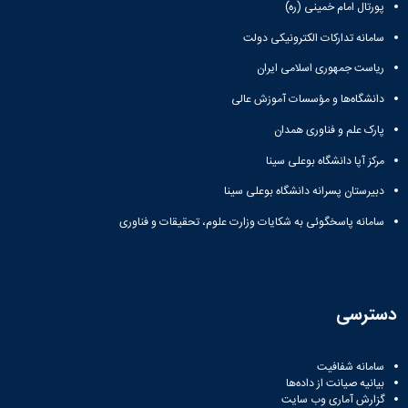
زمین
آزمایشگاه
پورتال امام خمینی (ره)
و
دانشگاه
آموزش
معظم
چمن
باستان
حسابداری
(محمد)
کارکنان
رهبری
سامانه تدارکات الکترونیکی دولت
شناسی
سالن‌های
رزن
سایر
تماس
ورزشی
آزمایشگاه
صنایع
تقویم
ریاست جمهوری اسلامی ایران
با
تفریحی-
هوش
غذایی
آموزشی
دانشگاه
سیاحتی
ربات
دانشگاه‌ها و مؤسسات آموزش عالی
بهار
نظامنامه
روابط
باغ
و
مجتمع
اخلاق
عمومی
پارک علم و فناوری همدان
دانشگاه
بینایی
آموزش
آموزش
آدرس
موزه
آزمایشگاه
عالی
مرکز آپا دانشگاه بوعلی سینا
دانش‌آموختگان
دانشکده‌ها
تاریخ
ژئوماتیک
فاطمیه
شماره
طبیعی
دبیرستان پسرانه دانشگاه بوعلی سینا
پژوهش
نهاوند
تلفن‌ها
کتابخانه
(ویژه
سامانه پاسخگوئی به شکایات وزارت علوم، تحقیقات و فناوری
مرکزی
دختران)
و
مرکز
اسناد
پایان
دسترسی
نامه
و
رساله
سامانه شفافیت
بیانیه صیانت از داده‌ها
علم
گزارش آماری وب‌ سایت
سنجی