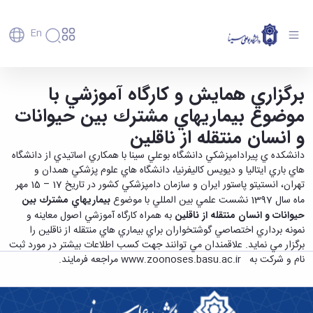
En
دانشگاه
دانشگاه
آموزش
برگزاري همايش و كارگاه آموزشي با
همایش و کارگاه آموزشی با موضوع بیماریهای
پذیرش
تاریخچه
پژوهش
مشترک بین حیوانات و انسان منتقله از ناقلین -
موضوع بيماريهاي مشترك بين حيوانات
فناوری و
کارشناسی
دانشکده‌ها
و
دانشگاه بوعلی سینا همدان
پردیس
کارآفرینی
رفاهی
تحصیلات
معرفی
و انسان منتقله از ناقلين
اصلی
رفاهی
دفتر
اعضای
تکمیلی
برنامه
پرسنل
مهندسی
هیأت
ارتباط
دانشكده ي پيرادامپزشكي دانشگاه بوعلي سينا با همكاري اساتيدي از دانشگاه
پسا
راهبردی
اداره
علمی
کشاورزی
با
هاي باري ايتاليا و ديويس كاليفرنيا، دانشگاه هاي علوم پزشكي همدان و
دکترا
دانشگاه
کارکنان
رفاه
شیمی
صنعت
تهران، انستيتو پاستور ايران و سازمان دامپزشكي كشور در تاریخ 17 – 15 مهر
استعدادهای
نقشه
دانشجویان
کارکنان
و
پردیس
ماه سال 1397 نشست علمي بين المللي با موضوع
بيماريهاي مشترك بين
درخشان
دانشگاه
فارغ
مهمانسرای
علوم
علم
حيوانات و انسان منتقله از ناقلين
به همراه كارگاه آموزشي اصول معاينه و
دانشجویان
ساختار
التحصیلان
دانشگاه
نفت
و
نمونه برداري اختصاصي گوشتخواران براي بيماري هاي منتقله از ناقلين را
غیرایرانی
سازمانی
فوق
رفاهی
علوم
فناوری
برگزار مي نمايد. علاقمندان مي توانند جهت كسب اطلاعات بيشتر در مورد ثبت
مهمانی
سازمان
برنامه
دانشجویان
انسانی
مراکز
فعالیت‌های
دانشگاه
نام و شركت به
www.zoonoses.basu.ac.ir
مراجعه فرمايند.
و
پایگاه
مدیریت
تحقیقات
هنر
دانشجویی
حوزه
خبری
انتقال
امور
و فناوری
و
انجمن‌های
بسنا
ریاست
حمایت‌های
دانشجویان
پژوهشکده
معماری
پیشخوان
علمی
معاونت
تحصیلی
مرکز
شیمی
احراز