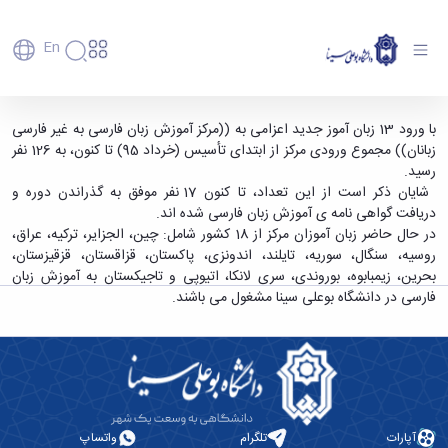
En
دانشگاه
دانشگاه
آموزش
ورود 13 زبان آموز جدید به ((مرکز آموزش زبان
با ورود 13 زبان آموز جدید اعزامی به ((مرکز آموزش زبان فارسی به غیر فارسی
پذیرش
تاریخچه
پژوهش
زبانان)) مجموع ورودی مرکز از ابتدای تأسیس (خرداد 95) تا کنون، به 126 نفر
فارسی به غیر فارسی زبانان)) دانشگاه - دانشگاه
فناوری و
کارشناسی
دانشکده‌ها
و
رسید.
بوعلی سینا همدان
پردیس
کارآفرینی
رفاهی
تحصیلات
معرفی
شایان ذکر است از این تعداد، تا کنون 17 نفر موفق به گذراندن دوره و
اصلی
رفاهی
دفتر
اعضای
تکمیلی
برنامه
دریافت گواهی نامه ی آموزش زبان فارسی شده اند.
پرسنل
مهندسی
هیأت
ارتباط
پسا
راهبردی
در حال حاضر زبان آموزان مرکز از 18 کشور شامل: چین، الجزایر، ترکیه، عراق،
اداره
علمی
کشاورزی
با
دکترا
دانشگاه
روسیه، سنگال، سوریه، تایلند، اندونزی، پاکستان، قزاقستان، قزقیزستان،
کارکنان
رفاه
شیمی
صنعت
استعدادهای
نقشه
بحرین، زیمبابوه، بوروندی، سری لانکا، اتیوپی و تاجیکستان به آموزش زبان
دانشجویان
کارکنان
و
پردیس
درخشان
دانشگاه
فارغ
فارسی در دانشگاه بوعلی سینا مشغول می باشند.
مهمانسرای
علوم
علم
دانشجویان
ساختار
التحصیلان
دانشگاه
نفت
و
غیرایرانی
سازمانی
فوق
رفاهی
علوم
فناوری
مهمانی
سازمان
برنامه
دانشجویان
انسانی
مراکز
فعالیت‌های
دانشگاه
و
پایگاه
مدیریت
تحقیقات
هنر
دانشجویی
حوزه
خبری
انتقال
امور
و فناوری
و
انجمن‌های
بسنا
ریاست
حمایت‌های
دانشجویان
پژوهشکده
معماری
پیشخوان
علمی
معاونت
تحصیلی
آپارات
تلگرام
واتساپ
مرکز
شیمی
احراز