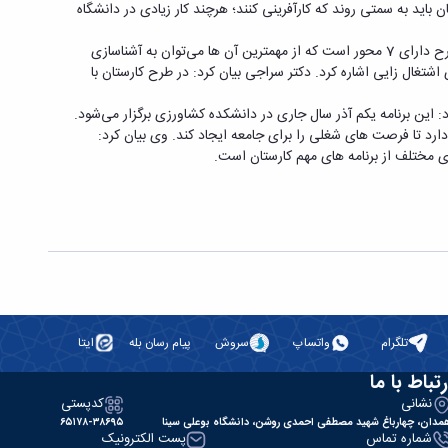
اید به سمتی روند که کارآفرینی کنند؛ هرچند کار زیادی در دانشگاه
در این نشست هم چنین دکتر فرهاد سراجی مدیر حمایت و پشتیبانی فرهنگی ﺩﺍﻧﺸﮕﺎﻩ بوعلی سینا، با اشاره به اهداف و جزئیات طرح کارستان گفت: این طرح دارای 7 محور است که از مهمترین آن ‌ها می‌توان به آشناسازی
تغال‌ زایی اشاره کرد. دکتر سراجی بیان کرد: در طرح کارستان با
: این برنامه یکم آذر سال جاری در دانشکده کشاورزی برگزار می‌شود.
ارد تا فرصت‌ های شغلی را برای جامعه ایجاد کند. وی بیان کرد:
ی مختلف از برنامه ‌های مهم کارستان است.
تلگرام
واتساپ
سروش
پیام رسان بله
ایتا
رتباط با ما
نشانی
کدپستی
مدان، چهارباغ شهید مصطفی احمدی روشن، دانشگاه بوعلی سینا
۶۵۱۷۸-۳۸۶۹۵
شماره تماس
پست الکترونیک