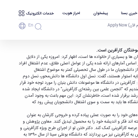
 خبری بسنا
پیشخوان
احراز هویت
خدمات الکترونیک
En
آن) Apply Now
وختگان کارآفرین است.
ا و بسیاری از خانواده‌ ها است، اظهار کرد: امروزه یکی از دلایل
ر اساس آمارهای ارائه شده یکی از عوامل اصلی طلاق، عدم اشتغال افراد
ی از دانشجویان ما در طول سال تحصیلی کمتر به موضوع اشتغال
ه پایه استوار هستند، گفت: نسل اول دانشگاه‌ ها دانش‌محور، نسل دوم
 کارآفرینی در دانشگاه‌ ها موضوعات دانش ‌بنیان را مورد توجه خود قرار
دیم که "انجمن علمی بین رشته‌ای کارآفرینی" در دانشگاه ایجاد شده
رشد برقرار شده است، خاطرنشان کرد: این مهم باعث به وجود آمدن
 دانشگاه‌ ها باید به سمت و سوی اشتغال دانشجویان پیش رود که
های خود را به صورت عملی پیاده کرده و خروجی کارشان به عنوان
 ایده به محصول است، افزود: 70 درصد این شرکت‌ ها موفق بوده‌ و توانسته ‌اند فکر و اندیشه خود را به محصول تبدیل کنند. ﻣﻌﺎﻭﻥ ﭘﮋﻭﻫﺶ ﻭ
رصه کارآفرینی کمک کند. دکتر ختن ‌لو از اجرای طرح ویژه کارآفرینی و
کسب و کار در دانشگاه با عنوان کارستان خبر داد و افزود: دانشگاه‌ های نسل سوم که مهمترین دانشگاه‌ های جهان به شمار می ‌روند در کنار آموزش و پژوهش به کارآفرینی نیز می ‌پردازند که دانشگاه بوعلی سینا از سال 1390 به