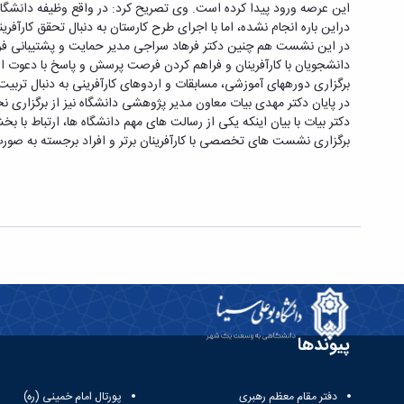
این عرصه ورود پیدا کرده است. وی تصریح کرد: در واقع وظیفه دانشگاه، 
دراین ‌باره انجام نشده، اما با اجرای طرح کارستان به دنبال تحقق کارآفر
دانشجویان با کارآفرینان و فراهم کردن فرصت پرسش و پاسخ با دعوت از ا
برگزاری دوره‎های آموزشی، مسابقات و اردوهای کارآفرینی به دنبال تربیت فارغ ‌التحصیلان کارآفرین هستیم زیرا امروز جامعه به چنین افرادی نیاز دارد.
در پایان دکتر مهدی بیات معاون مدیر پژوهشی ﺩﺍﻧﺸﮕﺎﻩ نیز از برگزاری نخ
دکتر بیات با بیان اینکه یکی از رسالت ‌های مهم دانشگاه‌ ها، ارتباط ب
برگزاری نشست ‌های تخصصی با کارآفرینان برتر و افراد برجسته به صورت
پیوندها
دفتر مقام معظم رهبری
پورتال امام خمینی (ره)