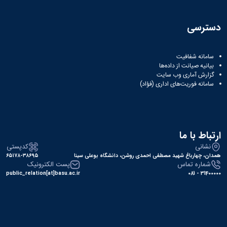
همایش‌ها
انتشارات
دسترسی
دانشگاه
نشر
کتب
سامانه شفافیت
مجلات
بیانیه صیانت از داده‌ها
علمی
گزارش آماری وب‌ سایت
فصلنامه
سامانه فوریت‌های اداری (فؤاد)
معاونت
پژوهش
و
فناوری
ارتباط با ما
نشانی
کدپستی
همدان، چهارباغ شهید مصطفی احمدی روشن، دانشگاه بوعلی سینا
۶۵۱۷۸-۳۸۶۹۵
شماره تماس
پست الکترونیک
public_relation[at]basu.ac.ir
31400000 - 081