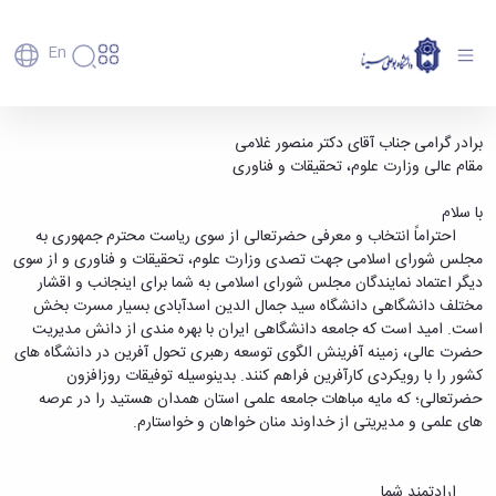
En
دانشگاه
دانشگاه
آموزش
پیام تبریک سرپرست دانشگاه سید جمال الدین
برادر گرامی جناب آقای دکتر منصور غلامی
پذیرش
تاریخچه
پژوهش
مقام عالی وزارت علوم، تحقیقات و فناوری
اسدآبادی به وزیر علوم - دانشگاه بوعلی سینا
فناوری و
کارشناسی
دانشکده‌ها
و
همدان
پردیس
کارآفرینی
رفاهی
تحصیلات
معرفی
با سلام
اصلی
رفاهی
دفتر
اعضای
تکمیلی
برنامه
احتراماً انتخاب و معرفی حضرتعالی از سوی ریاست محترم جمهوری به
پرسنل
مهندسی
هیأت
ارتباط
پسا
راهبردی
مجلس شورای اسلامی جهت تصدی وزارت علوم، تحقیقات و فناوری و از سوی
اداره
علمی
کشاورزی
با
دکترا
دانشگاه
دیگر اعتماد نمایندگان مجلس شورای اسلامی به شما برای اینجانب و اقشار
کارکنان
رفاه
شیمی
صنعت
استعدادهای
نقشه
مختلف دانشگاهی دانشگاه سید جمال الدین اسدآبادی بسیار مسرت بخش
دانشجویان
کارکنان
و
پردیس
درخشان
دانشگاه
فارغ
است. امید است که جامعه دانشگاهی ایران با بهره مندی از دانش مدیریت
مهمانسرای
علوم
علم
دانشجویان
ساختار
التحصیلان
حضرت عالی، زمینه آفرینش الگوی توسعه رهبری تحول آفرین در دانشگاه های
دانشگاه
نفت
و
غیرایرانی
سازمانی
فوق
کشور را با رویکردی کارآفرین فراهم کنند. بدینوسیله توفیقات روزافزون
رفاهی
علوم
فناوری
مهمانی
سازمان
برنامه
حضرتعالی؛ که مایه مباهات جامعه علمی استان همدان هستید را در عرصه
دانشجویان
انسانی
مراکز
فعالیت‌های
دانشگاه
و
پایگاه
مدیریت
های علمی و مدیریتی از خداوند منان خواهان و خواستارم.
تحقیقات
هنر
دانشجویی
حوزه
خبری
انتقال
امور
و فناوری
و
انجمن‌های
بسنا
ریاست
حمایت‌های
دانشجویان
پژوهشکده
معماری
پیشخوان
علمی
معاونت
تحصیلی
مرکز
ارادتمند شما
شیمی
احراز