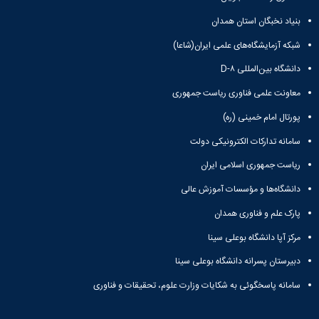
زمین
آزمایشگاه
و
دانشگاه
آموزش
معظم
چمن
باستان
حسابداری
بنیاد نخبگان استان همدان
(محمد)
کارکنان
رهبری
شناسی
سالن‌های
رزن
سایر
تماس
شبکه آزمایشگاه‌های علمی ایران(شاعا)
ورزشی
آزمایشگاه
صنایع
تقویم
با
تفریحی-
هوش
غذایی
آموزشی
دانشگاه
دانشگاه بین‌المللی D-۸
سیاحتی
ربات
بهار
نظامنامه
روابط
باغ
و
معاونت علمی فناوری ریاست جمهوری
مجتمع
اخلاق
عمومی
دانشگاه
بینایی
آموزش
آموزش
آدرس
پورتال امام خمینی (ره)
موزه
آزمایشگاه
عالی
دانش‌آموختگان
دانشکده‌ها
تاریخ
ژئوماتیک
فاطمیه
سامانه تدارکات الکترونیکی دولت
شماره
طبیعی
پژوهش
نهاوند
تلفن‌ها
ریاست جمهوری اسلامی ایران
کتابخانه
(ویژه
مرکزی
دختران)
دانشگاه‌ها و مؤسسات آموزش عالی
و
مرکز
پارک علم و فناوری همدان
اسناد
مرکز آپا دانشگاه بوعلی سینا
پایان
نامه
دبیرستان پسرانه دانشگاه بوعلی سینا
و
رساله
سامانه پاسخگوئی به شکایات وزارت علوم، تحقیقات و فناوری
علم
سنجی