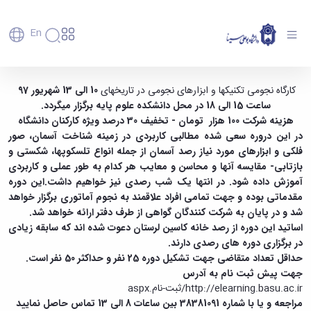
En
دانشگاه
دانشگاه
آموزش
کارگاه نجومی تکنیکها و ابزار رصدی - دانشگاه
کارگاه نجومی تکنیکها و ابزارهای نجومی در تاریخهای
10 الی 13 شهریور 97
پذیرش
تاریخچه
پژوهش
ساعت 15 الی 18 در محل دانشکده علوم پایه برگزار میگردد.
بوعلی سینا همدان
فناوری و
کارشناسی
دانشکده‌ها
و
هزینه شرکت 100 هزار تومان - تخفیف 30 درصد ویژه کارکنان دانشگاه
پردیس
کارآفرینی
رفاهی
تحصیلات
معرفی
در این دروره سعی شده مطالبی کاربردی در زمینه شناخت آسمان، صور
اصلی
رفاهی
دفتر
اعضای
تکمیلی
برنامه
پرسنل
فلکی و ابزارهای مورد نیاز رصد آسمان از جمله انواع تلسکوپها، شکستی و
مهندسی
هیأت
ارتباط
پسا
راهبردی
اداره
علمی
کشاورزی
بازتابی- مقایسه آنها و محاسن و معایب هر کدام به طور عملی و کاربردی
با
دکترا
دانشگاه
کارکنان
رفاه
شیمی
آموزش داده شود. در انتها یک شب رصدی نیز خواهیم داشت.این دوره
صنعت
استعدادهای
نقشه
دانشجویان
کارکنان
و
پردیس
مقدماتی بوده و جهت تمامی افراد علاقمند به نجوم آماتوری برگزار خواهد
درخشان
دانشگاه
فارغ
مهمانسرای
علوم
علم
شد و در پایان به شرکت کنندگان گواهی از طرف دفتر ارائه خواهد شد.
دانشجویان
ساختار
التحصیلان
دانشگاه
نفت
و
اساتید این دوره از رصد خانه کاسین لرستان دعوت شده اند که سابقه زیادی
غیرایرانی
سازمانی
فوق
رفاهی
علوم
فناوری
در برگزاری دوره های رصدی دارند.
مهمانی
سازمان
برنامه
دانشجویان
انسانی
مراکز
فعالیت‌های
دانشگاه
و
حداقل تعداد متقاضی جهت تشکیل دوره 25 نفر و حداکثر 50 نفر است.
پایگاه
مدیریت
تحقیقات
هنر
دانشجویی
حوزه
خبری
انتقال
جهت پیش ثبت نام به آدرس
امور
و فناوری
و
انجمن‌های
بسنا
ریاست
حمایت‌های
http://elearning.basu.ac.ir/ثبت-نام.aspx
دانشجویان
پژوهشکده
معماری
پیشخوان
علمی
معاونت
تحصیلی
مراجعه و یا با شماره 38381091 بین ساعات 8 الی 13 تماس حاصل نمایید
مرکز
شیمی
احراز