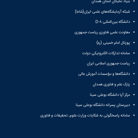
بنیاد نخبگان استان همدان
زمین
آزمایشگاه
و
دانشگاه
آموزش
معظم
چمن
باستان
حسابداری
(محمد)
کارکنان
شبکه آزمایشگاه‌های علمی ایران(شاعا)
رهبری
شناسی
سالن‌های
رزن
سایر
تماس
ورزشی
آزمایشگاه
صنایع
دانشگاه بین‌المللی D-۸
تقویم
با
تفریحی-
هوش
غذایی
آموزشی
دانشگاه
معاونت علمی فناوری ریاست جمهوری
سیاحتی
ربات
بهار
نظامنامه
روابط
باغ
و
مجتمع
اخلاق
عمومی
پورتال امام خمینی (ره)
دانشگاه
بینایی
آموزش
آموزش
آدرس
موزه
آزمایشگاه
سامانه تدارکات الکترونیکی دولت
عالی
دانش‌آموختگان
دانشکده‌ها
تاریخ
ژئوماتیک
فاطمیه
شماره
ریاست جمهوری اسلامی ایران
طبیعی
پژوهش
نهاوند
تلفن‌ها
کتابخانه
(ویژه
دانشگاه‌ها و مؤسسات آموزش عالی
مرکزی
دختران)
پارک علم و فناوری همدان
و
مرکز
مرکز آپا دانشگاه بوعلی سینا
اسناد
پایان
دبیرستان پسرانه دانشگاه بوعلی سینا
نامه
سامانه پاسخگوئی به شکایات وزارت علوم، تحقیقات و فناوری
و
رساله
علم
سنجی