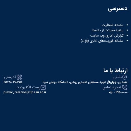
همایش‌ها
دسترسی
انتشارات
دانشگاه
نشر
سامانه شفافیت
کتب
بیانیه صیانت از داده‌ها
مجلات
گزارش آماری وب‌ سایت
علمی
سامانه فوریت‌های اداری (فؤاد)
فصلنامه
معاونت
پژوهش
و
ارتباط با ما
فناوری
نشانی
کدپستی
همدان، چهارباغ شهید مصطفی احمدی روشن، دانشگاه بوعلی سینا
۶۵۱۷۸-۳۸۶۹۵
شماره تماس
پست الکترونیک
public_relation[at]basu.ac.ir
31400000 - 081