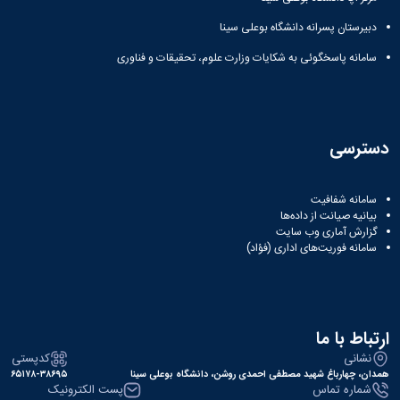
زمین
آزمایشگاه
و
دانشگاه
آموزش
معظم
چمن
باستان
حسابداری
دبیرستان پسرانه دانشگاه بوعلی سینا
(محمد)
کارکنان
رهبری
شناسی
سالن‌های
رزن
سایر
تماس
سامانه پاسخگوئی به شکایات وزارت علوم، تحقیقات و فناوری
ورزشی
آزمایشگاه
صنایع
تقویم
با
تفریحی-
هوش
غذایی
آموزشی
دانشگاه
سیاحتی
ربات
بهار
نظامنامه
روابط
باغ
و
مجتمع
اخلاق
عمومی
دانشگاه
بینایی
آموزش
آموزش
آدرس
دسترسی
موزه
آزمایشگاه
عالی
دانش‌آموختگان
دانشکده‌ها
تاریخ
ژئوماتیک
فاطمیه
شماره
طبیعی
پژوهش
نهاوند
تلفن‌ها
سامانه شفافیت
کتابخانه
(ویژه
بیانیه صیانت از داده‌ها
مرکزی
دختران)
گزارش آماری وب‌ سایت
و
سامانه فوریت‌های اداری (فؤاد)
مرکز
اسناد
پایان
نامه
ارتباط با ما
و
نشانی
کدپستی
رساله
همدان، چهارباغ شهید مصطفی احمدی روشن، دانشگاه بوعلی سینا
۶۵۱۷۸-۳۸۶۹۵
علم
شماره تماس
پست الکترونیک
سنجی