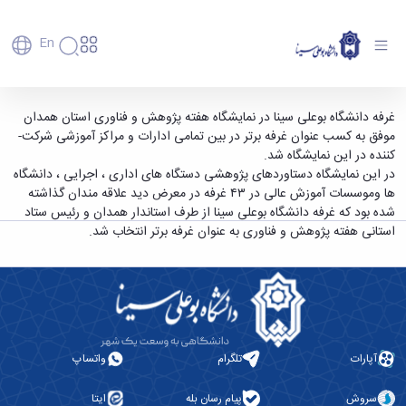
En
دانشگاه
دانشگاه
آموزش
کسب عنوان غرفه برترنمایشگاه هفته پژوهش
غرفه دانشگاه بوعلی سینا در نمایشگاه هفته پژوهش و فناوری استان همدان
پذیرش
تاریخچه
پژوهش
موفق به کسب عنوان غرفه برتر در بین تمامی ادارات و مراکز آموزشی شرکت­
توسط غرفه دانشگاه بوعلی سینا - دانشگاه بوعلی
فناوری و
کارشناسی
دانشکده‌ها
و
کننده در این نمایشگاه شد.
سینا همدان
پردیس
کارآفرینی
رفاهی
تحصیلات
معرفی
در این نمایشگاه دستاوردهای پژوهشی دستگاه های اداری ، اجرایی ، دانشگاه
اصلی
رفاهی
دفتر
اعضای
تکمیلی
برنامه
ها وموسسات آموزش عالی در ۴۳ غرفه در معرض دید علاقه مندان گذاشته
پرسنل
مهندسی
هیأت
ارتباط
پسا
راهبردی
شده بود که غرفه دانشگاه بوعلی سینا از طرف استاندار همدان و رئیس ستاد
اداره
علمی
کشاورزی
با
دکترا
دانشگاه
استانی هفته پژوهش و فناوری به عنوان غرفه برتر انتخاب شد.
کارکنان
رفاه
شیمی
صنعت
استعدادهای
نقشه
دانشجویان
کارکنان
و
پردیس
درخشان
دانشگاه
فارغ
مهمانسرای
علوم
علم
دانشجویان
ساختار
التحصیلان
دانشگاه
نفت
و
غیرایرانی
سازمانی
فوق
رفاهی
علوم
فناوری
مهمانی
سازمان
برنامه
دانشجویان
انسانی
مراکز
فعالیت‌های
دانشگاه
و
پایگاه
مدیریت
تحقیقات
هنر
دانشجویی
حوزه
خبری
انتقال
آپارات
تلگرام
واتساپ
امور
و فناوری
و
انجمن‌های
بسنا
ریاست
حمایت‌های
دانشجویان
پژوهشکده
معماری
پیشخوان
علمی
معاونت
تحصیلی
سروش
پیام رسان بله
ایتا
مرکز
شیمی
احراز