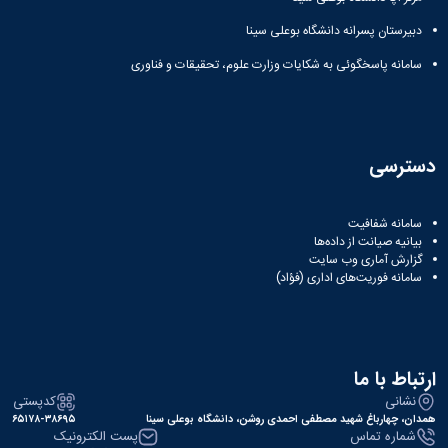
زمین
آزمایشگاه
و
دانشگاه
آموزش
معظم
چمن
باستان
حسابداری
دبیرستان پسرانه دانشگاه بوعلی سینا
(محمد)
کارکنان
رهبری
شناسی
سالن‌های
رزن
سایر
تماس
سامانه پاسخگوئی به شکایات وزارت علوم، تحقیقات و فناوری
ورزشی
آزمایشگاه
صنایع
تقویم
با
تفریحی-
هوش
غذایی
آموزشی
دانشگاه
سیاحتی
ربات
بهار
نظامنامه
روابط
باغ
و
مجتمع
اخلاق
عمومی
دانشگاه
بینایی
آموزش
آموزش
آدرس
دسترسی
موزه
آزمایشگاه
عالی
دانش‌آموختگان
دانشکده‌ها
تاریخ
ژئوماتیک
فاطمیه
شماره
طبیعی
پژوهش
نهاوند
تلفن‌ها
سامانه شفافیت
کتابخانه
(ویژه
بیانیه صیانت از داده‌ها
مرکزی
دختران)
گزارش آماری وب‌ سایت
و
سامانه فوریت‌های اداری (فؤاد)
مرکز
اسناد
پایان
نامه
ارتباط با ما
و
نشانی
کدپستی
رساله
همدان، چهارباغ شهید مصطفی احمدی روشن، دانشگاه بوعلی سینا
۶۵۱۷۸-۳۸۶۹۵
علم
شماره تماس
پست الکترونیک
سنجی