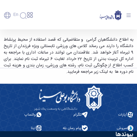
En
دانشگاه
دانشگاه
آموزش
کلاس های ورزشی تابستانی دانشگاه بوعلی سینا -
به اطلاع دانشگاهیان گرامی و متقاضیانی که قصد استفاده از محیط پرنشاط
پذیرش
تاریخچه
پژوهش
دانشگاه را دارند می رساند کلاس های ورزشی تابستانی ویژه فرزندان از تاریخ
دانشگاه بوعلی سینا همدان
فناوری و
کارشناسی
دانشکده‌ها
و
9 تیرماه آغاز خواهد شد. علاقمندان می توانند در ساعات اداری با مراجعه به
پردیس
کارآفرینی
رفاهی
تحصیلات
معرفی
اداره کل تربیت بدنی از تاریخ 22 خرداد لغایت 6 تیرماه ثبت نام نمایند. برای
اصلی
رفاهی
دفتر
اعضای
تکمیلی
برنامه
کسب اطلاع از چگونگی ثبت نام، رشته های ورزشی، زمان بندی و هزینه ثبت
پرسنل
مهندسی
هیأت
ارتباط
پسا
راهبردی
نام دوره ها به لینک زیر مراجعه فرمایید.
اداره
علمی
کشاورزی
با
دکترا
دانشگاه
کارکنان
رفاه
شیمی
صنعت
استعدادهای
نقشه
دانشجویان
کارکنان
و
پردیس
درخشان
دانشگاه
فارغ
مهمانسرای
علوم
علم
دانشجویان
ساختار
التحصیلان
دانشگاه
نفت
و
غیرایرانی
سازمانی
فوق
رفاهی
علوم
فناوری
مهمانی
سازمان
برنامه
دانشجویان
انسانی
مراکز
فعالیت‌های
دانشگاه
و
پایگاه
آپارات
تلگرام
واتساپ
مدیریت
تحقیقات
هنر
دانشجویی
حوزه
خبری
انتقال
امور
و فناوری
و
انجمن‌های
بسنا
ریاست
حمایت‌های
سروش
پیام رسان بله
ایتا
دانشجویان
پژوهشکده
معماری
پیشخوان
علمی
معاونت
تحصیلی
پیوندها
مرکز
شیمی
احراز