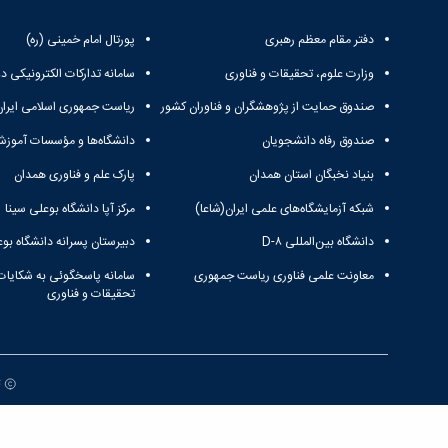
دفتر مقام معظم رهبری
پورتال امام خمینی (ره)
وزارت علوم، تحقیقات و فناوری
سامانه تدارکات الکترونیکی د
صندوق حمایت از پژوهشگران و فناوران کشور
ریاست جمهوری اسلامی ایران
صندوق رفاه دانشجویان
دانشگاه‌ها و مؤسسات آموزش
بنیاد نخبگان استان همدان
پارک علم و فناوری همدان
شبکه آزمایشگاه‌های علمی ایران(شاعا)
مرکز آپا دانشگاه بوعلی سینا
دانشگاه بین‌المللی D-۸
دبیرستان پسرانه دانشگاه بوع
معاونت علمی فناوری ریاست جمهوری
سامانه پاسخگوئی به شکایات
تحقیقات و فناوری
ت