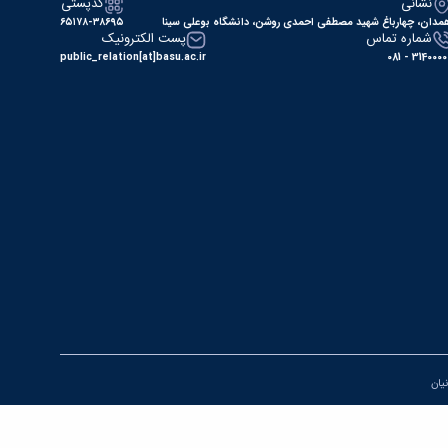
نشانی
کدپستی
مدان، چهارباغ شهید مصطفی احمدی روشن، دانشگاه بوعلی سینا
۶۵۱۷۸-۳۸۶۹۵
شماره تماس
پست الکترونیک
public_relation[at]basu.ac.ir
31400000 - 0
نیان