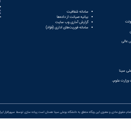
ه
سامانه شفافیت
بیانیه صیانت از داده‌ها
81
ولت
گزارش آماری وب‌ سایت
سامانه فوریت‌های اداری (فؤاد)
 عالی
لی سینا
 وزارت علوم،
مام حقوق مادی و معنوی این وبگاه متعلق به دانشگاه بوعلی سینا همدان است.پیاده سازی توسط
سپهرافزار ایرا