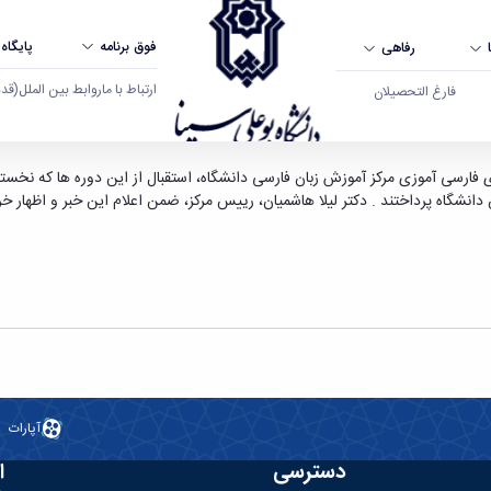
فوق برنامه
پایگاه
رفاهی
ارتباط با ما
روابط بین الملل
(قدم ال
فارغ التحصیلان
ده ی تابستانی " آموزش زبان فارسی " و " دانش افزا
داد 96 به یادگیری زبان فارسی در این دانشگاه پرداختند . دکتر لیلا هاشمیان، رییس مرکز، ضمن اعلام ا
آپارات
دسترسی
ا