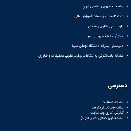
زمین
آزمایشگاه
و
دانشگاه
آموزش
معظم
ریاست جمهوری اسلامی ایران
چمن
باستان
حسابداری
(محمد)
کارکنان
رهبری
شناسی
سالن‌های
رزن
سایر
دانشگاه‌ها و مؤسسات آموزش عالی
تماس
ورزشی
آزمایشگاه
صنایع
تقویم
با
تفریحی-
هوش
پارک علم و فناوری همدان
غذایی
آموزشی
دانشگاه
سیاحتی
ربات
بهار
نظامنامه
روابط
مرکز آپا دانشگاه بوعلی سینا
باغ
و
مجتمع
اخلاق
عمومی
دانشگاه
بینایی
آموزش
آموزش
دبیرستان پسرانه دانشگاه بوعلی سینا
آدرس
موزه
آزمایشگاه
عالی
دانش‌آموختگان
دانشکده‌ها
تاریخ
سامانه پاسخگوئی به شکایات وزارت علوم، تحقیقات و فناوری
ژئوماتیک
فاطمیه
شماره
طبیعی
پژوهش
نهاوند
تلفن‌ها
کتابخانه
(ویژه
مرکزی
دختران)
و
دسترسی
مرکز
اسناد
پایان
سامانه شفافیت
نامه
بیانیه صیانت از داده‌ها
و
گزارش آماری وب‌ سایت
رساله
سامانه فوریت‌های اداری (فؤاد)
علم
سنجی