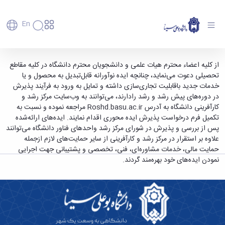
En
دانشگاه
دانشگاه
آموزش
دعوت از کلیه اعضاء محترم هیات علمی و
از کلیه اعضاء محترم هیات علمی و دانشجویان محترم دانشگاه در کلیه مقاطع
پذیرش
تاریخچه
پژوهش
تحصیلی دعوت می‌نماید، چنانچه ایده نوآورانه قابل‌تبدیل به محصول و یا
دانشجویان محترم دانشگاه در کلیه مقاطع
فناوری و
کارشناسی
دانشکده‌ها
و
خدمات جدید باقابلیت تجاری‌سازی داشته و تمایل به ورود به فرآیند پذیرش
تحصیلی جهت ارائه ایده - دانشگاه بوعلی سینا
پردیس
کارآفرینی
رفاهی
تحصیلات
معرفی
در دوره‌های پیش رشد و رشد رادارند، می‌توانند به وب‌سایت مرکز رشد و
اصلی
رفاهی
دفتر
اعضای
تکمیلی
همدان
برنامه
کارآفرینی دانشگاه به آدرس Roshd.basu.ac.ir مراجعه نموده و نسبت به
پرسنل
مهندسی
هیأت
ارتباط
پسا
راهبردی
تکمیل فرم درخواست پذیرش ایده محوری اقدام نمایند. ایده‌های ارائه‌شده
اداره
علمی
کشاورزی
با
دکترا
دانشگاه
پس از بررسی و پذیرش در شورای مرکز رشد واحدهای فناور دانشگاه می‌توانند
کارکنان
رفاه
شیمی
صنعت
استعدادهای
نقشه
علاوه بر استقرار در مرکز رشد و کارآفرینی از سایر حمایت‌های لازم ازجمله
دانشجویان
کارکنان
و
پردیس
درخشان
دانشگاه
فارغ
حمایت مالی، خدمات مشاوره‌ای، فنی، تخصصی و پشتیبانی جهت اجرایی
مهمانسرای
علوم
علم
دانشجویان
ساختار
التحصیلان
نمودن ایده‌های خود بهره‌مند گردند.
دانشگاه
نفت
و
غیرایرانی
سازمانی
فوق
رفاهی
علوم
فناوری
مهمانی
سازمان
برنامه
دانشجویان
انسانی
مراکز
فعالیت‌های
دانشگاه
و
پایگاه
مدیریت
تحقیقات
هنر
دانشجویی
حوزه
خبری
انتقال
امور
و فناوری
و
انجمن‌های
بسنا
ریاست
حمایت‌های
دانشجویان
پژوهشکده
معماری
پیشخوان
علمی
معاونت
تحصیلی
مرکز
شیمی
احراز