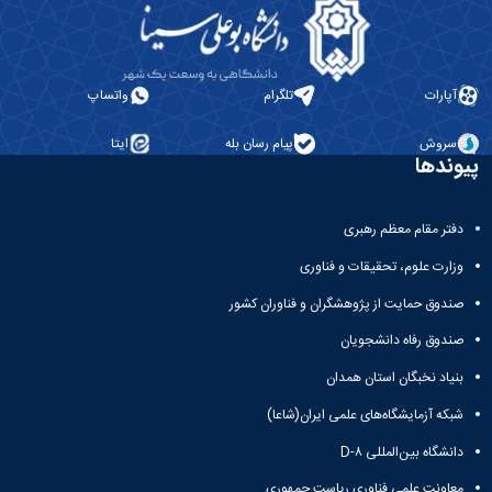
مراکز
مرتبط
بنیاد
ملی
نخبگان
آپارات
تلگرام
واتساپ
شرکت
های
سروش
پیام رسان بله
ایتا
دانش
پیوندها
بنیان
آئین
نامه ها
دفتر مقام معظم رهبری
و
فرآیندها
وزارت علوم، تحقیقات و فناوری
آئین
صندوق حمایت از پژوهشگران و فناوران کشور
نامه
نامه
صندوق رفاه دانشجویان
های
بنیاد نخبگان استان همدان
پژوهشی
فرم
شبکه آزمایشگاه‌های علمی ایران(شاعا)
های
پژوهشی
دانشگاه بین‌المللی D-۸
معاونت علمی فناوری ریاست جمهوری