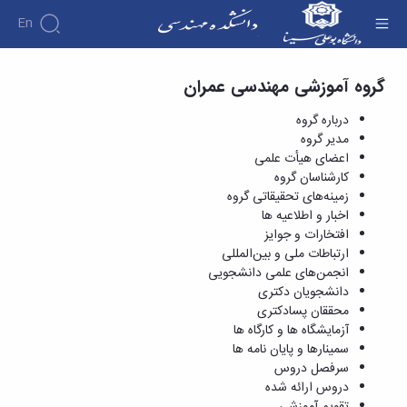
En
مهندسی عمران - دانشکده فنی و مهندسی
گروه آموزشی مهندسی عمران
دانشکده
درباره
آموزش
درباره گروه
دوره
دانشکده
پژوهش
مدیر گروه
پژوهش
کارشناسی
تاریخچه
افراد
اعضای هیأت علمی
اساتید
فرم
هفته
گروه
ریاست
کارشناسان گروه
اساتید
های
ها
پژوهش
دانشکده
زمینه‌های تحقیقاتی گروه
آموزشی
دانشکده
کارگاه ها
و
روسای
گروه
اخبار و اطلاعیه ها
و
اساتید
آئین
پیشین
های
افتخارات و جوایز
آزمایشگاه
بازنشسته
نامه
افتخارات
آموزشی
ها
ارتباطات ملی و بین‌المللی
ها
کارکنان
آلبوم
مهندسی
گروه
انجمن‌های علمی دانشجویی
آیین‌نامه‌های
دانشکده
عکس
برق
برق
دانشجویان دکتری
معاونت
مهندسی
اطلاعات
مهندسی
گروه
محققان پسادکتری
آموزشی
تماس
مواد
عمران
آزمایشگاه ها و کارگاه ها
تحصیلات
سازمان
مهندسی
گروه
سمینارها و پایان نامه ها
تکمیلی
دانشکده
عمران
مکانیک
سرفصل دروس
فرم
معاونت
مهندسی
گروه
دروس ارائه شده
ها
آموزشی
صنایع
مواد
تقویم آموزشی