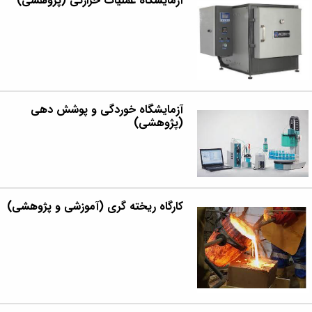
آزمایشگاه عملیات حرارتی (پژوهشی)
مراکز
مرتبط
بنیاد
ملی
نخبگان
شرکت
های
دانش
آزمایشگاه خوردگی و پوشش دهی
بنیان
(پژوهشی)
آئین
نامه ها
و
فرآیندها
آئین
نامه
کارگاه ریخته گری (آموزشی و پژوهشی)
نامه
های
پژوهشی
فرم
های
پژوهشی