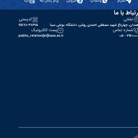
تلگرام
واتساپ
سروش
پیام رسان بله
ایتا
رتباط با ما
نشانی
کدپستی
مدان، چهارباغ شهید مصطفی احمدی روشن، دانشگاه بوعلی سینا
۶۵۱۷۸-۳۸۶۹۵
شماره تماس
پست الکترونیک
public_relation[at]basu.ac.ir
31400000 - 0
یان